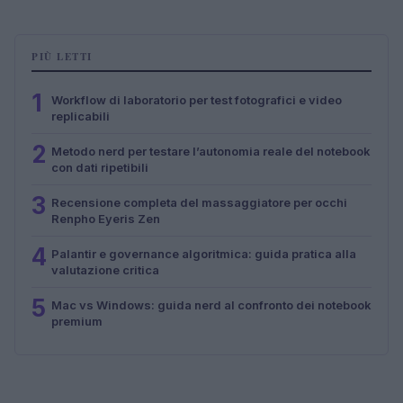
PIÙ LETTI
1
Workflow di laboratorio per test fotografici e video
replicabili
2
Metodo nerd per testare l’autonomia reale del notebook
con dati ripetibili
3
Recensione completa del massaggiatore per occhi
Renpho Eyeris Zen
4
Palantir e governance algoritmica: guida pratica alla
valutazione critica
5
Mac vs Windows: guida nerd al confronto dei notebook
premium