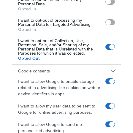
Personal Data.
Opted In
I want to opt-out of processing my
Personal Data for Targeted Advertising.
Opted In
Workflow di laboratorio per test fotografici e video
replicabili
I want to opt-out of Collection, Use,
Andrea Conforti · 1 Ago 2026
Retention, Sale, and/or Sharing of my
Personal Data that Is Unrelated with the
Purposes for which it was collected.
RECENSIONI TECH
Opted Out
Google consents
I want to allow Google to enable storage
related to advertising like cookies on web or
device identifiers in apps.
I want to allow my user data to be sent to
Google for online advertising purposes.
I want to allow Google to send me
personalized advertising.