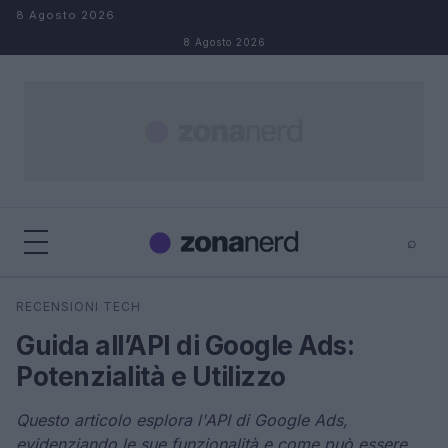
Salta al contenuto
8 Agosto 2026
8 Agosto 2026
⌕
×
⌕
RECENSIONI TECH
Cerca
Guida all’API di Google Ads:
Potenzialità e Utilizzo
Questo articolo esplora l'API di Google Ads,
evidenziando le sue funzionalità e come può essere