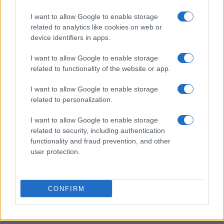
Metodo nerd per testare l’autonomia reale del
I want to allow Google to enable storage
notebook con dati ripetibili
related to analytics like cookies on web or
Andrea Conforti · 31 Lug 2026
device identifiers in apps.
RECENSIONI TECH
I want to allow Google to enable storage
related to functionality of the website or app.
I want to allow Google to enable storage
related to personalization.
I want to allow Google to enable storage
related to security, including authentication
functionality and fraud prevention, and other
user protection.
CONFIRM
Recensione completa del massaggiatore per occhi
Renpho Eyeris Zen
Andrea Conforti · 29 Lug 2026