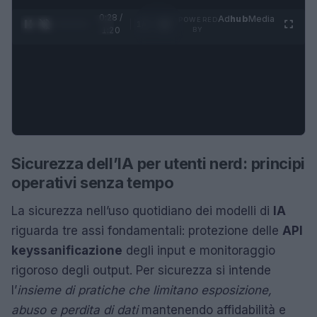
0:29 /
Ad
hub
Media
POWERED
1
/
4
1:20
BY
Sicurezza dell’IA per utenti nerd: principi
operativi senza tempo
La sicurezza nell’uso quotidiano dei modelli di
IA
riguarda tre assi fondamentali: protezione delle
API
keys
sanificazione
degli input e monitoraggio
rigoroso degli output. Per sicurezza si intende
l’
insieme di pratiche che limitano esposizione,
abuso e perdita di dati
mantenendo affidabilità e