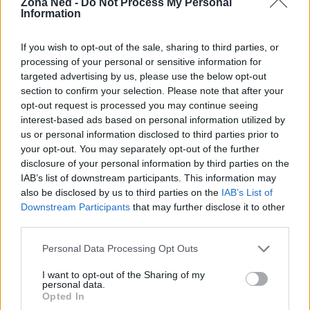
Zona Ned -
Do Not Process My Personal
per prototipi e per valutazioni di
privacy
. Per
Information
orchestrazione e catene: framework come
If you wish to opt-out of the sale, sharing to third parties, or
LangChain
o
Haystack
aiutano a strutturare
processing of your personal or sensitive information for
pipeline con
retrieval
strumenti e guardrail. Per
targeted advertising by us, please use the below opt-out
validazione e benchmark: librerie come
promptfoo
section to confirm your selection. Please note that after your
opt-out request is processed you may continue seeing
o
Guardrails AI
offrono test ripetibili, valutazioni su
interest-based ads based on personal information utilized by
set di casi e enforcement di schemi.
us or personal information disclosed to third parties prior to
your opt-out. You may separately opt-out of the further
Indipendentemente dalla scelta, è consigliabile
disclosure of your personal information by third parties on the
mantenere
dataset di test
con casi benigni,
IAB’s list of downstream participants. This information may
also be disclosed by us to third parties on the
IAB’s List of
ambigui e malevoli; includere test per
iniezione
di
Downstream Participants
that may further disclose it to other
istruzioni, esfiltrazione di segreti fittizi e formati
third parties.
borderline. Eseguire i test in ambienti isolati, senza
Please note that this website/app uses one or more Google
Personal Data Processing Opt Outs
chiavi reali, con logging completo e risorse limitate
services and may gather and store information including but
per evitare abusi involontari. L’obiettivo è ottenere
not limited to your visit or usage behaviour. You may click to
I want to opt-out of the Sharing of my
personal data.
grant or deny consent to Google and its third-party tags to
segnali affidabili sulla robustezza prima
Opted In
use your data for below specified purposes in below Google