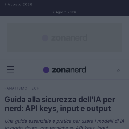
Salta al contenuto
7 Agosto 2026
7 Agosto 2026
⌕
×
⌕
FANATISMO TECH
Cerca
Guida alla sicurezza dell’IA per
nerd: API keys, input e output
Una guida essenziale e pratica per usare i modelli di IA
in modo sicuro, con tecniche su API keys, input