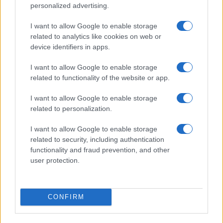
personalized advertising.
Alcune eccezioni richiedono compromessi: l’uso di
I want to allow Google to enable storage
filtri aggressivi può aumentare i falsi positivi; in tali
related to analytics like cookies on web or
situazioni è utile una modalità di
review
con
device identifiers in apps.
approvazione umana. Quando il formato dell’output
I want to allow Google to enable storage
deve essere estremamente rigido, prevedere
self-
related to functionality of the website or app.
correction
automatica (richiesta iterativa di
I want to allow Google to enable storage
riformattazione) prima di scartare la risposta. Le
related to personalization.
policy funzionano meglio se documentate come
checklist brevi: chiavi protette, input sanitizzati,
I want to allow Google to enable storage
related to security, including authentication
output validati, log sicuri, test locali periodici. Una
functionality and fraud prevention, and other
pratica costante trasforma le regole in abitudini
user protection.
robuste.
CONFIRM
AUTORE
Andrea Conforti