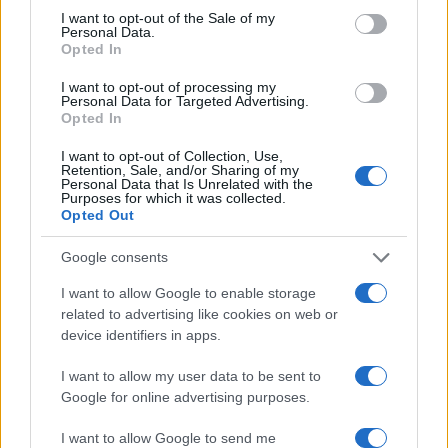
dell’integrazione in produzione.
consent section.
I want to opt-out of the Sale of my
Personal Data.
Opted In
Approfondimenti ed eccezioni
operative
I want to opt-out of processing my
Personal Data for Targeted Advertising.
Opted In
In contesti condivisi o su dispositivi non dedicati, le
API keys
non dovrebbero mai risiedere in file locali
I want to opt-out of Collection, Use,
Retention, Sale, and/or Sharing of my
persistenti; preferire sessioni temporanee e
agent
Personal Data that Is Unrelated with the
Purposes for which it was collected.
che recuperano segreti solo al bisogno. In sistemi
Opted Out
offline o
air-gapped
privilegiare modelli locali e
Google consents
politiche di approvvigionamento dati chiuse. Per
casi regolamentati, rafforzare
data minimization
I want to allow Google to enable storage
related to advertising like cookies on web or
crittografia a riposo e in transito, e piani di risposta
device identifiers in apps.
agli incidenti con ruoli definiti. Se si automatizzano
azioni sul sistema, usare sandbox, chroot o
I want to allow my user data to be sent to
Google for online advertising purposes.
container con permessi ridotti e
no-network
quando applicabile.
I want to allow Google to send me