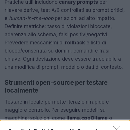
Pratiche utili includono
canary prompts
per
rilevare derive, test A/B controllati su prompt critici,
e
human-in-the-loop
per azioni ad alto impatto.
Definire metriche: tasso di violazioni bloccate,
aderenza allo schema, falsi positivi/negativi.
Prevedere meccanismi di
rollback
e lista di
blocco/consentita su domini, comandi e frasi
chiave. Ogni deviazione deve essere tracciabile a
una modifica di prompt, modello o dati di contesto.
Strumenti open-source per testare
localmente
Testare in locale permette iterazioni rapide e
maggiore controllo. Per eseguire modelli su
macchina: soluzioni come
llama.cpp
Ollama
o
LocalAI
facilitano il caricamento e l’inferenza, utili