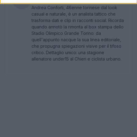
Andrea Conforti, 46enne torinese dal look
casual e naturale, è un analista tattico che
trasforma dati e clip in racconti social. Ricorda
quando annotò la rimonta al box stampa dello
Stadio Olimpico Grande Torino: da
quell'appunto nacque la sua linea editoriale,
che propugna spiegazioni visive per il tifoso
critico. Dettaglio unico: una stagione
allenatore under15 al Chieri e ciclista urbano.