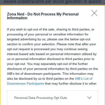
essere soddisfacente per alcuni giocatori. In questo
contesto, è fondamentale testare le tastiere in
prima persona per trovare il giusto equilibrio tra
Zona Ned -
Do Not Process My Personal
Information
comfort e prestazioni. La scelta dello switch giusto
può fare la differenza tra una buona e una
If you wish to opt-out of the sale, sharing to third parties, or
straordinaria esperienza di gioco.
processing of your personal or sensitive information for
targeted advertising by us, please use the below opt-out
section to confirm your selection. Please note that after your
Conclusione: quale tastiera scegliere
opt-out request is processed you may continue seeing
per il gaming?
interest-based ads based on personal information utilized by
us or personal information disclosed to third parties prior to
La scelta della tastiera giusta per il gaming dipende
your opt-out. You may separately opt-out of the further
da molteplici fattori, inclusi il tipo di giochi che si
disclosure of your personal information by third parties on the
IAB’s list of downstream participants. This information may
praticano e le preferenze personali. Le tastiere a
also be disclosed by us to third parties on the
IAB’s List of
membrana possono essere sufficienti per un uso
Downstream Participants
that may further disclose it to other
occasionale, mentre le tastiere meccaniche offrono
third parties.
prestazioni superiori per i gamer seri. Infine, le
Please note that this website/app uses one or more Google
Personal Data Processing Opt Outs
tastiere analogiche rappresentano un’innovazione
services and may gather and store information including but