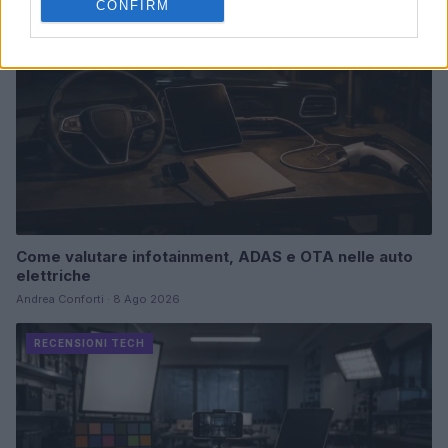
CONFIRM
Come valutare infotainment, ADAS e OTA nelle auto
elettriche
Andrea Conforti · 8 Ago 2026
RECENSIONI TECH