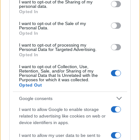
not limited to your visit or usage behaviour. You may click to
I want to opt-out of the Sharing of my
interessante per chi cerca un’esperienza di gioco
personal data.
grant or deny consent to Google and its third-party tags to
Opted In
unica e immersiva.
use your data for below specified purposes in below Google
consent section.
I want to opt-out of the Sale of my
Per ulteriori domande o per discutere le migliori
Personal Data.
Opted In
opzioni di tastiere da gaming, non esitare a unirti
alla nostra community su Telegram e Facebook.
I want to opt-out of processing my
Personal Data for Targeted Advertising.
Rimani aggiornato su tutte le ultime novità del
Opted In
mondo tech e del gaming!
I want to opt-out of Collection, Use,
Retention, Sale, and/or Sharing of my
Personal Data that Is Unrelated with the
Purposes for which it was collected.
Opted Out
AUTORE
Staff
Google consents
I want to allow Google to enable storage
related to advertising like cookies on web or
device identifiers in apps.
I want to allow my user data to be sent to