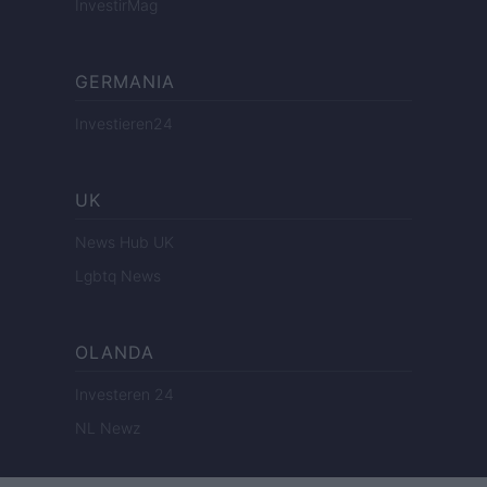
InvestirMag
GERMANIA
Investieren24
UK
News Hub UK
Lgbtq News
OLANDA
Investeren 24
NL Newz