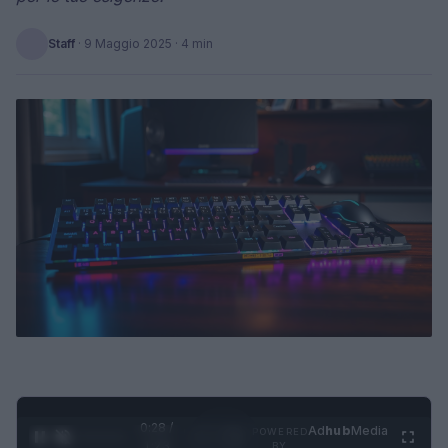
Staff
·
9 Maggio 2025
· 4 min
0:29 /
Ad
hub
Media
POWERED
1
/
4
1:23
BY