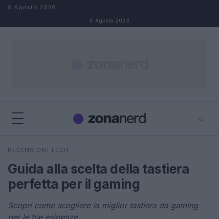
Salta al contenuto
9 Agosto 2026
9 Agosto 2026
⌕
×
⌕
RECENSIONI TECH
Cerca
Guida alla scelta della tastiera
perfetta per il gaming
Scopri come scegliere la miglior tastiera da gaming
per le tue esigenze.