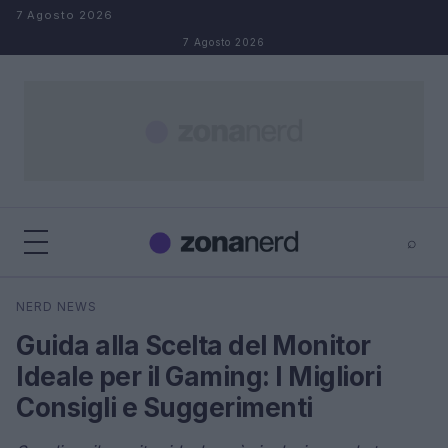
Salta al contenuto
7 Agosto 2026
7 Agosto 2026
⌕
×
⌕
NERD NEWS
Cerca
Guida alla Scelta del Monitor
Ideale per il Gaming: I Migliori
Consigli e Suggerimenti