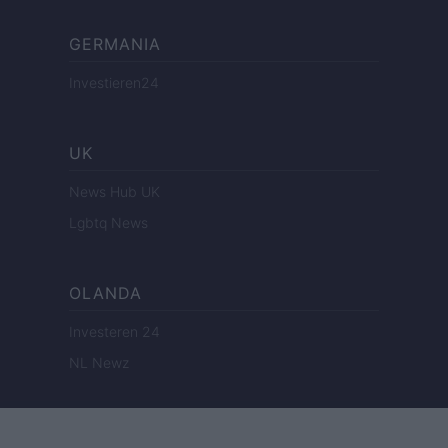
GERMANIA
Investieren24
UK
News Hub UK
Lgbtq News
OLANDA
Investeren 24
NL Newz