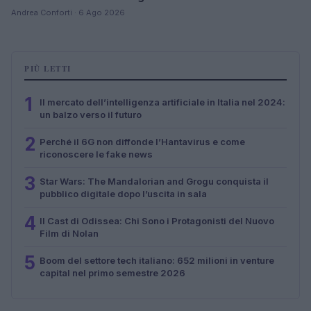
Andrea Conforti · 6 Ago 2026
PIÙ LETTI
1
Il mercato dell’intelligenza artificiale in Italia nel 2024:
un balzo verso il futuro
2
Perché il 6G non diffonde l’Hantavirus e come
riconoscere le fake news
3
Star Wars: The Mandalorian and Grogu conquista il
pubblico digitale dopo l’uscita in sala
4
Il Cast di Odissea: Chi Sono i Protagonisti del Nuovo
Film di Nolan
5
Boom del settore tech italiano: 652 milioni in venture
capital nel primo semestre 2026