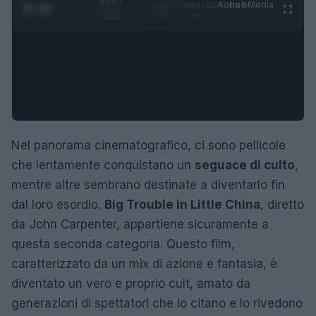
0:21 /
Ad
hub
Media
POWERED
1
/
4
1:21
BY
Nel panorama cinematografico, ci sono pellicole
che lentamente conquistano un
seguace di culto
,
mentre altre sembrano destinate a diventarlo fin
dal loro esordio.
Big Trouble in Little China
, diretto
da John Carpenter, appartiene sicuramente a
questa seconda categoria. Questo film,
caratterizzato da un mix di azione e fantasia, è
diventato un vero e proprio cult, amato da
generazioni di spettatori che lo citano e lo rivedono