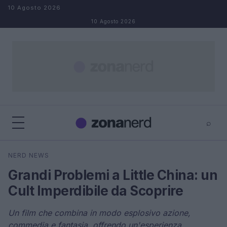
Salta al contenuto
10 Agosto 2026
10 Agosto 2026
⌕
×
⌕
NERD NEWS
Cerca
Grandi Problemi a Little China: un
Cult Imperdibile da Scoprire
Un film che combina in modo esplosivo azione,
commedia e fantasia, offrendo un'esperienza