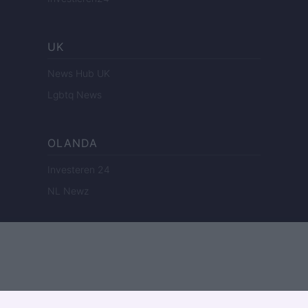
UK
News Hub UK
Lgbtq News
OLANDA
Investeren 24
NL Newz