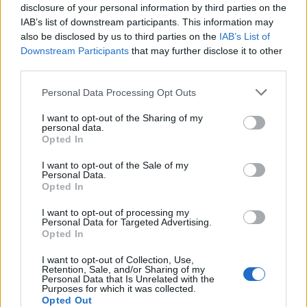
disclosure of your personal information by third parties on the
vista, potrebbe sembrare un’ordinaria avventura
IAB’s list of downstream participants. This information may
also be disclosed by us to third parties on the
IAB’s List of
d’azione, ma che in realtà si rivela ben più
Downstream Participants
that may further disclose it to other
intrigante e originale.0
third parties.
Please note that this website/app uses one or more Google
Personal Data Processing Opt Outs
services and may gather and store information including but
AUTORE
not limited to your visit or usage behaviour. You may click to
I want to opt-out of the Sharing of my
Staff
personal data.
grant or deny consent to Google and its third-party tags to
Opted In
use your data for below specified purposes in below Google
consent section.
I want to opt-out of the Sale of my
Personal Data.
Opted In
I want to opt-out of processing my
Personal Data for Targeted Advertising.
Opted In
I want to opt-out of Collection, Use,
Retention, Sale, and/or Sharing of my
Personal Data that Is Unrelated with the
Purposes for which it was collected.
Opted Out