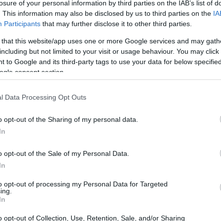
losure of your personal information by third parties on the IAB’s list of
. This information may also be disclosed by us to third parties on the
IA
Participants
that may further disclose it to other third parties.
 that this website/app uses one or more Google services and may gath
including but not limited to your visit or usage behaviour. You may click 
 to Google and its third-party tags to use your data for below specifi
ogle consent section.
l Data Processing Opt Outs
o opt-out of the Sharing of my personal data.
In
o opt-out of the Sale of my Personal Data.
ll’app
In
 non dover fare la fila alla cassa. Con l’App
to opt-out of processing my Personal Data for Targeted
ing.
o telefono. Sì, hai capito bene! Puoi utilizzare
In
È come avere una carta magica che ti permette
o opt-out of Collection, Use, Retention, Sale, and/or Sharing