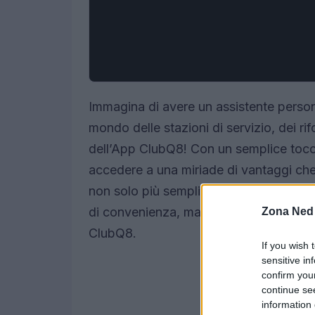
Immagina di avere un assistente person
mondo delle stazioni di servizio, dei ri
dell’App ClubQ8! Con un semplice tocc
accedere a una miriade di vantaggi che
non solo più semplice, ma anche molto
di convenienza, magari accompagnata 
Zona Ned
ClubQ8.
If you wish 
sensitive in
confirm you
continue se
information 