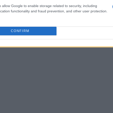
ulo dei Punti Stella. Ogni volta che fai
o allow Google to enable storage related to security, including
 poi scambiare per premi. Hai mai sognato di
cation functionality and fraud prevention, and other user protection.
quello che fai normalmente? Con il catalogo
enta realtà. Ti basta un clic per richiedere i
CONFIRM
 come se ogni rifornimento fosse una piccola festa,