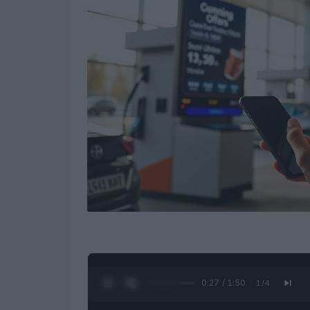
0:28 / 1:50
1
/
4