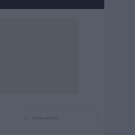
⌕
Cerca