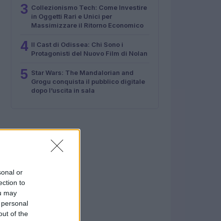
3
Collezionismo Tech: Come Investire
in Oggetti Rari e Unici per
Massimizzare il Ritorno Economico
4
Il Cast di Odissea: Chi Sono i
Protagonisti del Nuovo Film di Nolan
5
Star Wars: The Mandalorian and
Grogu conquista il pubblico digitale
dopo l’uscita in sala
sonal or
ection to
ou may
 personal
out of the