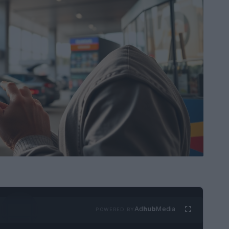
Ad
hub
Media
POWERED BY