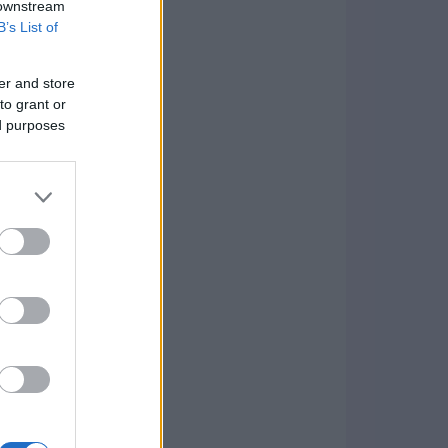
 downstream
B’s List of
er and store
to grant or
ed purposes