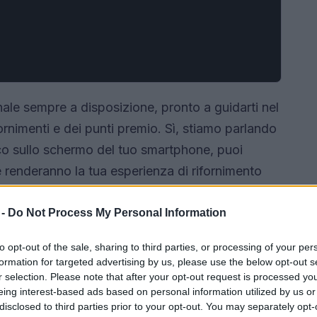
ale sempre a disposizione, pronto a guidarti nel
fornimenti e dei punti premio. Sì, stiamo parlando
o sullo schermo del tuo smartphone, puoi
 renderanno la tua esperienza di rifornimento
 più interessante. Chi non ama una buona dose
da qualche sorpresa? Ecco cosa offre l’App
 -
Do Not Process My Personal Information
to opt-out of the sale, sharing to third parties, or processing of your per
formation for targeted advertising by us, please use the below opt-out s
r selection. Please note that after your opt-out request is processed y
eing interest-based ads based on personal information utilized by us or
disclosed to third parties prior to your opt-out. You may separately opt-