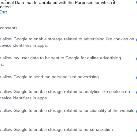
con un clic. “Click&Fuel” è il nome di questo
ersonal Data that Is Unrelated with the Purposes for which it
lected.
zioni Q8easy e Q8 abilitate. Non è fantastico?
Out
ginando di poter entrare e uscire in un batter
consents
o allow Google to enable storage related to advertising like cookies on
evice identifiers in apps.
o allow my user data to be sent to Google for online advertising
e una stazione di servizio nelle vicinanze, magari
s.
egnali di emergenza? Con l’App ClubQ8, questo
to allow Google to send me personalized advertising.
o. Grazie alla funzione di geolocalizzazione,
 più vicino a te in un attimo. E se sei un
o allow Google to enable storage related to analytics like cookies on
tazioni sulla mappa con la funzione “cerca in
evice identifiers in apps.
sola che ti guida verso il rifornimento?
o allow Google to enable storage related to functionality of the website
 punti
o allow Google to enable storage related to personalization.