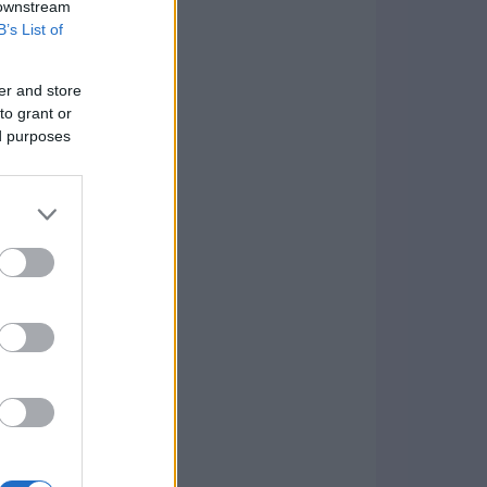
 downstream
B’s List of
er and store
to grant or
ed purposes