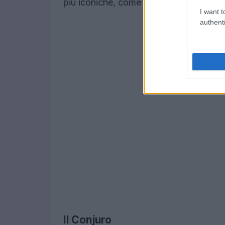
più iconiche, come il
water cube
e la
v
I want t
authenti
Il Conjuro