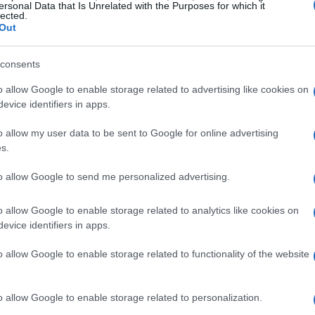
ata ispirata all’
Universo de Il Conjuro
.
ersonal Data that Is Unrelated with the Purposes for which it
lected.
Out
 Fright Fest 2025
consents
rta i visitatori all’interno delle macabre trappole
o allow Google to enable storage related to advertising like cookies on
 villain della serie. Gli ospiti possono esplorare un
evice identifiers in apps.
irinto ispirato all’
Universo de Il Conjuro
offre
o allow my user data to be sent to Google for online advertising
o degli orrori dei coniugi Warren. Attenzione,
s.
sposti può riservare spaventi inaspettati.
to allow Google to send me personalized advertising.
o allow Google to enable storage related to analytics like cookies on
evice identifiers in apps.
elle famose trappole della serie, ma quest’anno
orso aveva rappresentato un trionfo di
o allow Google to enable storage related to functionality of the website
 risultata meno coinvolgente. Nonostante ciò, i
zzare le scene ispirate a alcune delle trappole
o allow Google to enable storage related to personalization.