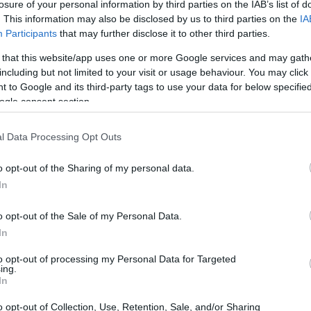
losure of your personal information by third parties on the IAB’s list of
. This information may also be disclosed by us to third parties on the
IA
Participants
that may further disclose it to other third parties.
 that this website/app uses one or more Google services and may gath
including but not limited to your visit or usage behaviour. You may click 
 to Google and its third-party tags to use your data for below specifi
ogle consent section.
l Data Processing Opt Outs
o opt-out of the Sharing of my personal data.
In
o opt-out of the Sale of my Personal Data.
In
di deliziare gli amanti degli
horror
grazie alla
to opt-out of processing my Personal Data for Targeted
ing.
atografici e aziende dolciarie, creando
In
oni di punta includono il labirinto dedicato a
o opt-out of Collection, Use, Retention, Sale, and/or Sharing