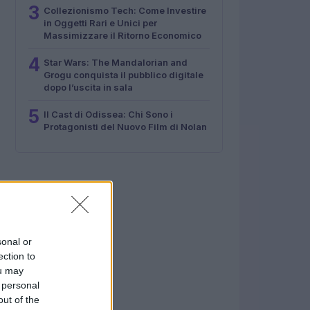
3
Collezionismo Tech: Come Investire
in Oggetti Rari e Unici per
Massimizzare il Ritorno Economico
4
Star Wars: The Mandalorian and
Grogu conquista il pubblico digitale
dopo l’uscita in sala
5
Il Cast di Odissea: Chi Sono i
Protagonisti del Nuovo Film di Nolan
sonal or
ection to
ou may
 personal
out of the