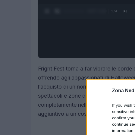
0:28 / 1:23
1
/
4
Fright Fest torna a far vibrare le corde
offrendo agli appassionati di Hallowee
l’acquisto di un normale biglietto d’in
Zona Ned
spettacoli e zone di paura disseminate 
completamente nelle
case infestate
e n
If you wish 
sensitive in
aggiuntivo a un costo contenuto.
confirm you
continue se
information 