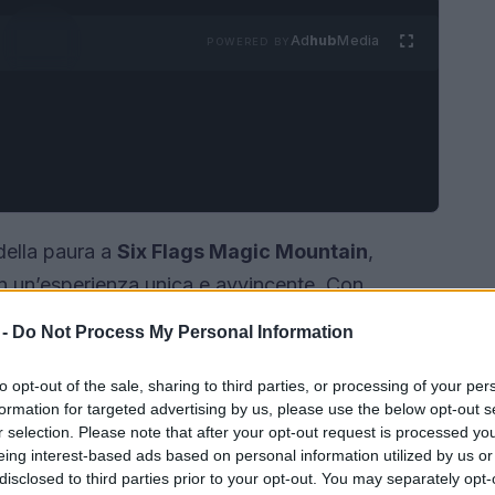
Ad
hub
Media
POWERED BY
 della paura a
Six Flags Magic Mountain
,
n un’esperienza unica e avvincente. Con
gresso, gli ospiti possono accedere a spaventosi
 -
Do Not Process My Personal Information
nel parco. Tuttavia, per immergersi
ei labirinti notturni, è necessario un braccialetto
to opt-out of the sale, sharing to third parties, or processing of your per
formation for targeted advertising by us, please use the below opt-out s
r selection. Please note that after your opt-out request is processed y
eing interest-based ads based on personal information utilized by us or
disclosed to third parties prior to your opt-out. You may separately opt-