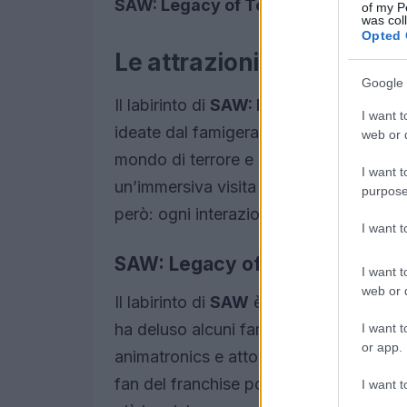
SAW: Legacy of Terror
e la casa infest
of my P
was col
Opted 
Le attrazioni principali di
Google 
Il labirinto di
SAW: Legacy of Terror
po
I want t
ideate dal famigerato
John Kramer
, il
web or d
mondo di terrore e sorprese, mentre il lab
I want t
un’immersiva visita alla casa e al muse
purpose
però: ogni interazione con gli oggetti e
I want 
SAW: Legacy of Terror
I want t
web or d
Il labirinto di
SAW
è una celebrazione d
ha deluso alcuni fan. Mentre l’anno sc
I want t
or app.
animatronics e attori, quest’edizione è
fan del franchise possono ancora appre
I want t