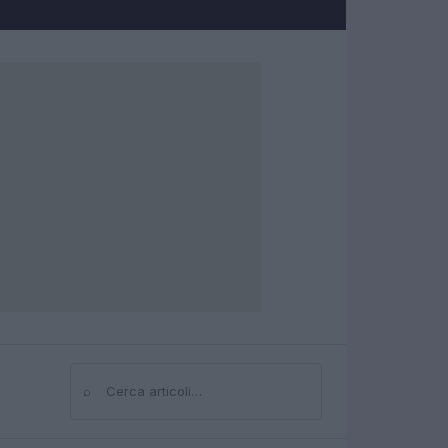
⌕
Cerca