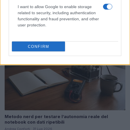
I want to allow Google to enable storage
Workflow di laboratorio per test fotografici e video
related to security, including authentication
replicabili
functionality and fraud prevention, and other
Andrea Conforti · 1 Ago 2026
user protection.
RECENSIONI TECH
CONFIRM
Metodo nerd per testare l’autonomia reale del
notebook con dati ripetibili
Andrea Conforti · 31 Lug 2026