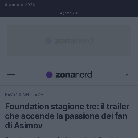
Salta al contenuto
9 Agosto 2026
9 Agosto 2026
⌕
×
⌕
RECENSIONI TECH
Cerca
Foundation stagione tre: il trailer
che accende la passione dei fan
di Asimov