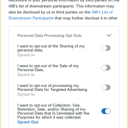
disclosure of your personal information by third parties on the
IAB’s list of downstream participants. This information may
also be disclosed by us to third parties on the
IAB’s List of
Downstream Participants
that may further disclose it to other
third parties.
Please note that this website/app uses one or more Google
Personal Data Processing Opt Outs
services and may gather and store information including but
not limited to your visit or usage behaviour. You may click to
I want to opt-out of the Sharing of my
personal data.
grant or deny consent to Google and its third-party tags to
Opted In
use your data for below specified purposes in below Google
consent section.
I want to opt-out of the Sale of my
Continua a leggere
Personal Data.
Opted In
RECENSIONI TECH
I want to opt-out of processing my
Personal Data for Targeted Advertising.
Opted In
I want to opt-out of Collection, Use,
Retention, Sale, and/or Sharing of my
Personal Data that Is Unrelated with the
Purposes for which it was collected.
Opted Out