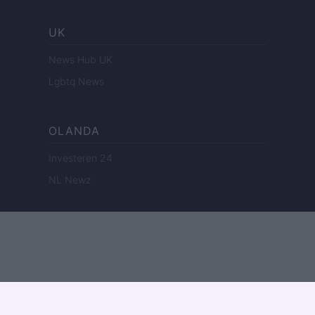
UK
News Hub UK
Lgbtq News
OLANDA
Investeren 24
NL Newz