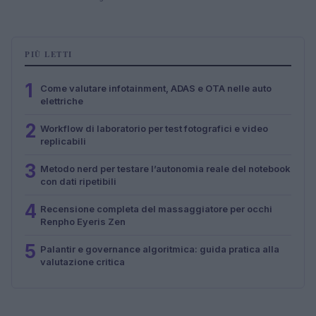
PIÙ LETTI
1
Come valutare infotainment, ADAS e OTA nelle auto
elettriche
2
Workflow di laboratorio per test fotografici e video
replicabili
3
Metodo nerd per testare l’autonomia reale del notebook
con dati ripetibili
4
Recensione completa del massaggiatore per occhi
Renpho Eyeris Zen
5
Palantir e governance algoritmica: guida pratica alla
valutazione critica