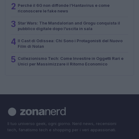
2
Perché il 6G non diffonde l’Hantavirus e come
riconoscere le fake news
3
Star Wars: The Mandalorian and Grogu conquista il
pubblico digitale dopo l’uscita in sala
4
Il Cast di Odissea: Chi Sono i Protagonisti del Nuovo
Film di Nolan
5
Collezionismo Tech: Come Investire in Oggetti Rari e
Unici per Massimizzare il Ritorno Economico
Il tuo universo geek, ogni giorno. Nerd news, recensioni
tech, fanatismo tech e shopping per i veri appassionati.