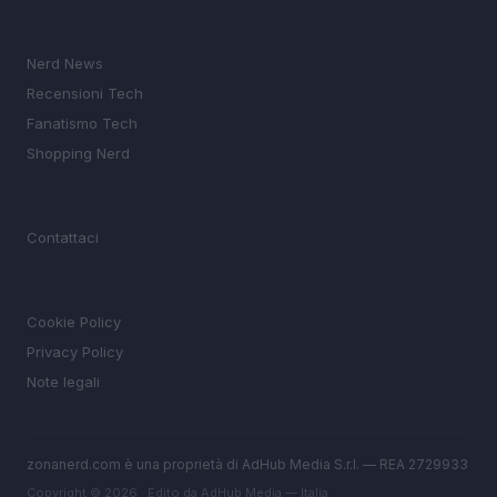
SEZIONI
Nerd News
Recensioni Tech
Fanatismo Tech
Shopping Nerd
MAGAZINE
Contattaci
LEGALE
Cookie Policy
Privacy Policy
Note legali
zonanerd.com è una proprietà di AdHub Media S.r.l. — REA 2729933
Copyright © 2026 · Edito da AdHub Media — Italia