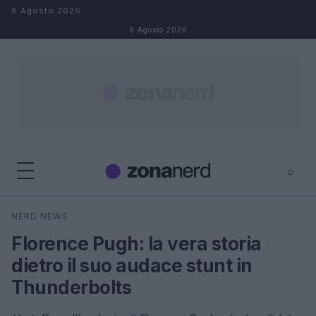
Salta al contenuto
8 Agosto 2026
8 Agosto 2026
⌕
×
⌕
NERD NEWS
Cerca
Florence Pugh: la vera storia
dietro il suo audace stunt in
Thunderbolts