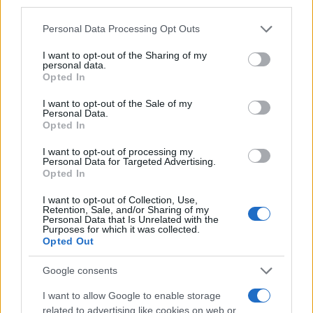
Staff
third parties.
Please note that this website/app uses one or more Google
Personal Data Processing Opt Outs
services and may gather and store information including but
not limited to your visit or usage behaviour. You may click to
I want to opt-out of the Sharing of my
personal data.
grant or deny consent to Google and its third-party tags to
Opted In
use your data for below specified purposes in below Google
consent section.
I want to opt-out of the Sale of my
Personal Data.
Opted In
I want to opt-out of processing my
Personal Data for Targeted Advertising.
Opted In
I want to opt-out of Collection, Use,
Retention, Sale, and/or Sharing of my
Personal Data that Is Unrelated with the
Purposes for which it was collected.
Opted Out
Google consents
I want to allow Google to enable storage
related to advertising like cookies on web or