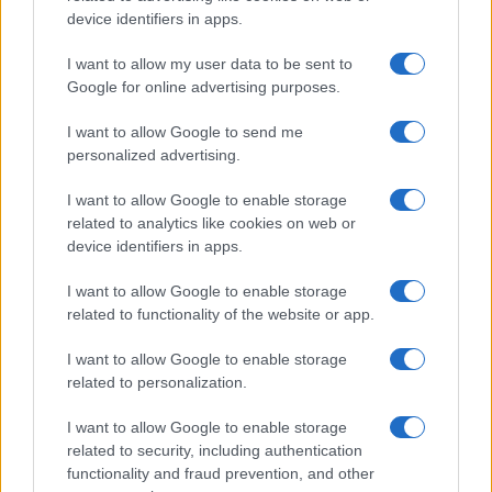
device identifiers in apps.
I want to allow my user data to be sent to
Continua a leggere
Google for online advertising purposes.
I want to allow Google to send me
NERD NEWS
personalized advertising.
I want to allow Google to enable storage
related to analytics like cookies on web or
device identifiers in apps.
I want to allow Google to enable storage
related to functionality of the website or app.
I want to allow Google to enable storage
related to personalization.
I want to allow Google to enable storage
Pieve Comics 2026: tutto ciò che devi sapere
related to security, including authentication
sull’evento nerd di Perugia
functionality and fraud prevention, and other
Andrea Conforti · 6 Ago 2026