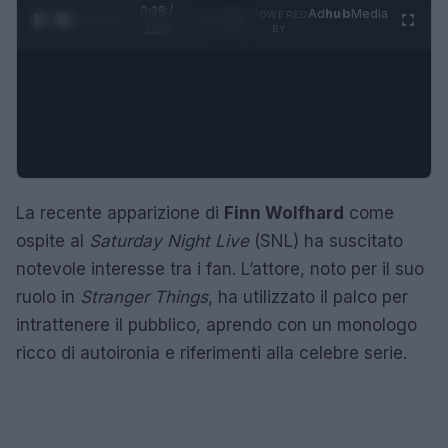
0:29 /
Ad
hub
Media
POWERED
1
/
4
1:23
BY
La recente apparizione di
Finn Wolfhard
come
ospite al
Saturday Night Live
(SNL) ha suscitato
notevole interesse tra i fan. L’attore, noto per il suo
ruolo in
Stranger Things
, ha utilizzato il palco per
intrattenere il pubblico, aprendo con un monologo
ricco di autoironia e riferimenti alla celebre serie.