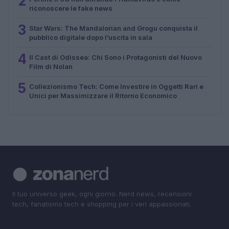
2
riconoscere le fake news
3
Star Wars: The Mandalorian and Grogu conquista il
pubblico digitale dopo l’uscita in sala
4
Il Cast di Odissea: Chi Sono i Protagonisti del Nuovo
Film di Nolan
5
Collezionismo Tech: Come Investire in Oggetti Rari e
Unici per Massimizzare il Ritorno Economico
Il tuo universo geek, ogni giorno. Nerd news, recensioni
tech, fanatismo tech e shopping per i veri appassionati.