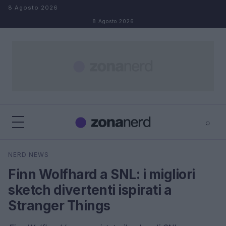
Salta al contenuto
8 Agosto 2026
8 Agosto 2026
⌕
×
⌕
NERD NEWS
Cerca
Finn Wolfhard a SNL: i migliori
sketch divertenti ispirati a
Stranger Things