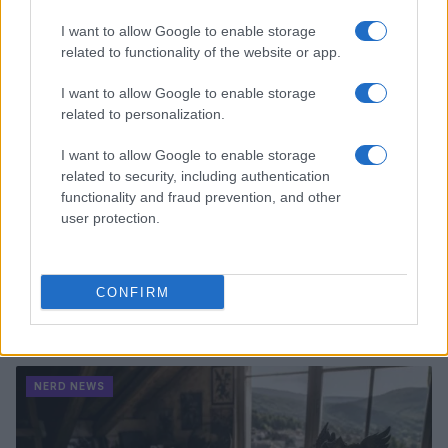
NERD NEWS
I want to allow Google to enable storage
related to functionality of the website or app.
I want to allow Google to enable storage
related to personalization.
I want to allow Google to enable storage
related to security, including authentication
functionality and fraud prevention, and other
user protection.
CONFIRM
Boom del settore tech italiano: 652 milioni in venture
capital nel primo semestre 2026
Andrea Conforti · 6 Ago 2026
NERD NEWS