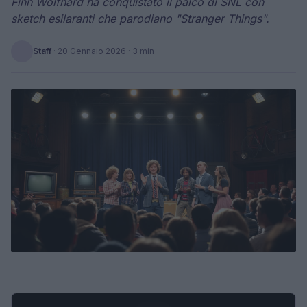
Finn Wolfhard ha conquistato il palco di SNL con
sketch esilaranti che parodiano "Stranger Things".
Staff
·
20 Gennaio 2026
· 3 min