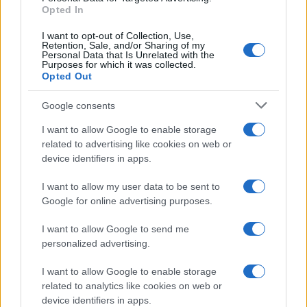
Opted In
Continua a leggere
I want to opt-out of Collection, Use,
Retention, Sale, and/or Sharing of my
Personal Data that Is Unrelated with the
Purposes for which it was collected.
NERD NEWS
Opted Out
Google consents
I want to allow Google to enable storage
related to advertising like cookies on web or
device identifiers in apps.
I want to allow my user data to be sent to
Google for online advertising purposes.
I want to allow Google to send me
personalized advertising.
Pieve Comics 2026: tutto ciò che devi sapere
I want to allow Google to enable storage
sull’evento nerd di Perugia
related to analytics like cookies on web or
Andrea Conforti · 6 Ago 2026
device identifiers in apps.