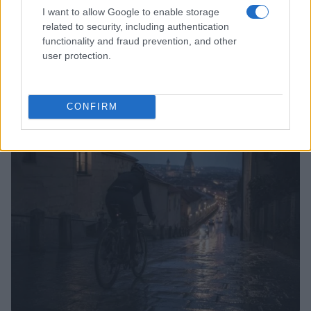
I want to allow Google to enable storage
related to security, including authentication
functionality and fraud prevention, and other
user protection.
Pieve Comics 2026: tutto ciò che devi sapere
sull’evento nerd di Perugia
Andrea Conforti · 6 Ago 2026
CONFIRM
NERD NEWS