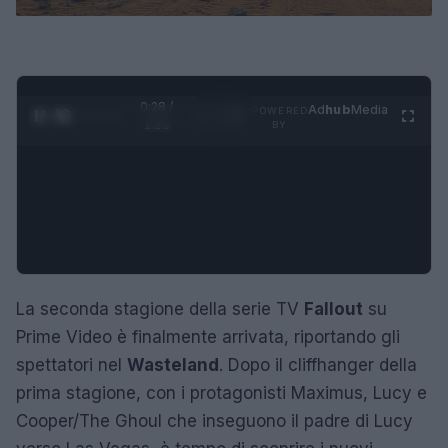
0:29 /
Ad
hub
Media
POWERED
1
/
4
1:23
BY
La seconda stagione della serie TV
Fallout
su
Prime Video è finalmente arrivata, riportando gli
spettatori nel
Wasteland
. Dopo il cliffhanger della
prima stagione, con i protagonisti Maximus, Lucy e
Cooper/The Ghoul che inseguono il padre di Lucy