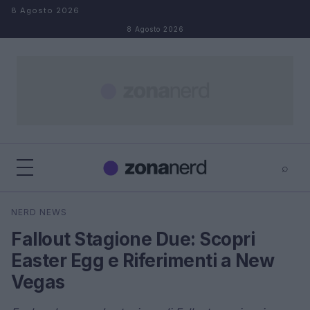
Salta al contenuto
8 Agosto 2026
8 Agosto 2026
⌕
×
⌕
NERD NEWS
Cerca
Fallout Stagione Due: Scopri
Easter Egg e Riferimenti a New
Vegas