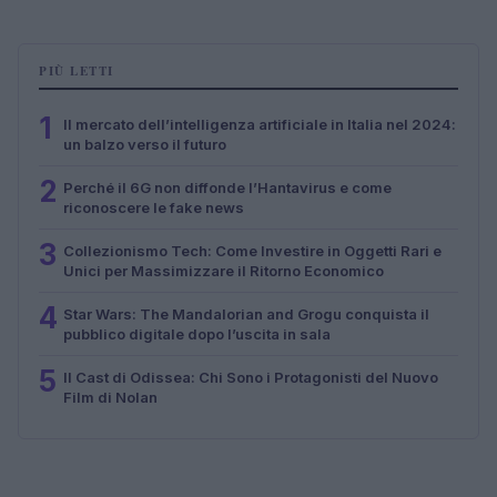
PIÙ LETTI
1
Il mercato dell’intelligenza artificiale in Italia nel 2024:
un balzo verso il futuro
2
Perché il 6G non diffonde l’Hantavirus e come
riconoscere le fake news
3
Collezionismo Tech: Come Investire in Oggetti Rari e
Unici per Massimizzare il Ritorno Economico
4
Star Wars: The Mandalorian and Grogu conquista il
pubblico digitale dopo l’uscita in sala
5
Il Cast di Odissea: Chi Sono i Protagonisti del Nuovo
Film di Nolan