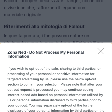
Fallout. I troopers della NCR e i ranger, con le loro
divise iconiche, rafforzano il legame con il
materiale originale.
Riferimenti alla mitologia di Fallout
In questa puntata, i fan possono notare un
riferimento a una famosa battuta di
Fallout: New
Vegas
riguardante le truppe della NCR. La scena
Zona Ned -
Do Not Process My Personal
Information
del bambino chiuso in un frigorifero è un altro
richiamo ai momenti più memorabili della serie,
If you wish to opt-out of the sale, sharing to third parties, or
dimostrando quanto la narrazione di Fallout sia
processing of your personal or sensitive information for
intricata e ricca di dettagli.
targeted advertising by us, please use the below opt-out
section to confirm your selection. Please note that after your
La seconda stagione di Fallout non solo riporta i fan
opt-out request is processed you may continue seeing
interest-based ads based on personal information utilized by
nel cuore di New Vegas, ma arricchisce
us or personal information disclosed to third parties prior to
l’esperienza con riferimenti e citazioni che la
your opt-out. You may separately opt-out of the further
rendono ancora più coinvolgente. Si attende con
disclosure of your personal information by third parties on the