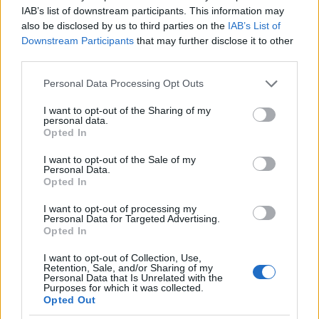
IAB’s list of downstream participants. This information may
interesse l’evoluzione delle prossime puntate e le
also be disclosed by us to third parties on the
IAB’s List of
sorprese che riserveranno.
Downstream Participants
that may further disclose it to other
third parties.
Please note that this website/app uses one or more Google
Personal Data Processing Opt Outs
AUTORE
services and may gather and store information including but
Staff
not limited to your visit or usage behaviour. You may click to
I want to opt-out of the Sharing of my
personal data.
grant or deny consent to Google and its third-party tags to
Opted In
use your data for below specified purposes in below Google
consent section.
I want to opt-out of the Sale of my
Personal Data.
Opted In
I want to opt-out of processing my
Personal Data for Targeted Advertising.
Opted In
I want to opt-out of Collection, Use,
Retention, Sale, and/or Sharing of my
Personal Data that Is Unrelated with the
Purposes for which it was collected.
Opted Out