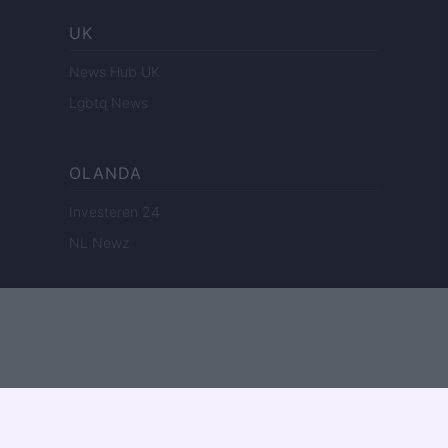
UK
News Hub UK
Lgbtq News
OLANDA
Investeren 24
NL Newz