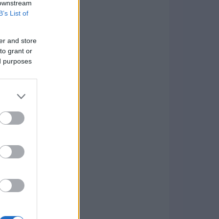
 downstream
B’s List of
er and store
to grant or
ed purposes