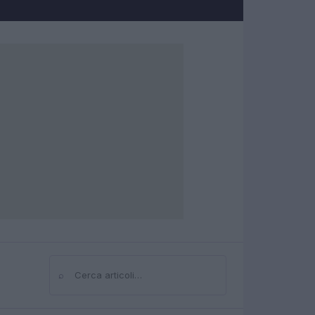
⌕
Cerca