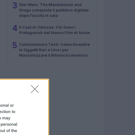
3
Star Wars: The Mandalorian and
Grogu conquista il pubblico digitale
dopo l’uscita in sala
4
Il Cast di Odissea: Chi Sono i
Protagonisti del Nuovo Film di Nolan
5
Collezionismo Tech: Come Investire
in Oggetti Rari e Unici per
Massimizzare il Ritorno Economico
sonal or
ection to
ou may
 personal
out of the