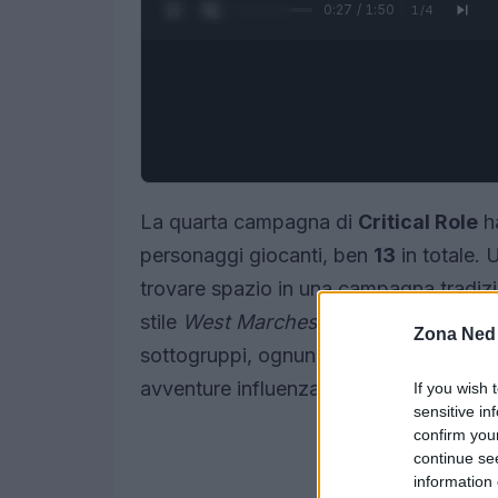
0:28 / 1:50
1
/
4
La quarta campagna di
Critical Role
ha
personaggi giocanti, ben
13
in totale. 
trovare spazio in una campagna tradizi
stile
West Marches
. Questo approccio i
Zona Ned
sottogruppi, ognuno dei quali sviluppa la
avventure influenzano le narrazioni degli
If you wish 
sensitive in
confirm you
continue se
information 