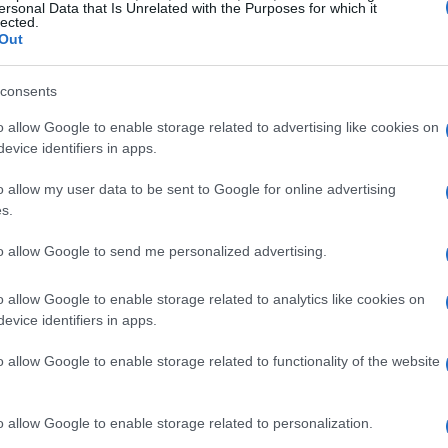
i sono stati svelati tramite un video di
ersonal Data that Is Unrelated with the Purposes for which it
lected.
rsonaggi della Campagna 4”. I membri del tavolo
Out
mente attesi dagli appassionati.
consents
omplottatori
o allow Google to enable storage related to advertising like cookies on
evice identifiers in apps.
al Role Campagna 4 è composto da
Halandil Fang
o allow my user data to be sent to Google for online advertising
 Lathalia
(interpretato da Taliesin Jaffe),
Azune
s.
Murray Mag’nesson
(interpretato da Marisha
to allow Google to send me personalized advertising.
o allow Google to enable storage related to analytics like cookies on
 attesa, le scelte di
Azune
e
Halandil
hanno
evice identifiers in apps.
artenenza a un tavolo non si basa tanto sul tipo
o allow Google to enable storage related to functionality of the website
tile di gioco e le preferenze dei giocatori.
tori suggerisce un certo tipo di personalità.
o allow Google to enable storage related to personalization.
atori è immerso nell’intrigo, nell’azione furtiva