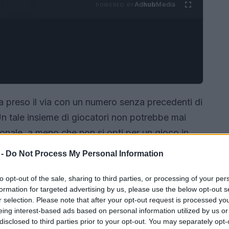
Ad
hub
Media
POWERED BY
 preso il via con un numero senza precedenti di
Un tale insieme di giocatori non potrebbe mai
onale, a meno che non si opti per un gioco in
mplica che i giocatori si dividano in
 -
Do Not Process My Personal Information
 propria storia, ma il cui destino e le cui
 altri gruppi.
to opt-out of the sale, sharing to third parties, or processing of your per
formation for targeted advertising by us, please use the below opt-out s
r selection. Please note that after your opt-out request is processed y
eing interest-based ads based on personal information utilized by us or
disclosed to third parties prior to your opt-out. You may separately opt-