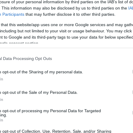
losure of your personal information by third parties on the IAB’s list of
. This information may also be disclosed by us to third parties on the
IA
Participants
that may further disclose it to other third parties.
 that this website/app uses one or more Google services and may gath
including but not limited to your visit or usage behaviour. You may click 
 to Google and its third-party tags to use your data for below specifi
ogle consent section.
l Data Processing Opt Outs
o opt-out of the Sharing of my personal data.
In
o opt-out of the Sale of my Personal Data.
ovo
Game Master
,
Brennan Lee Mulligan
, ha
In
itical Role sarebbe stata strutturata secondo il
to opt-out of processing my Personal Data for Targeted
ing.
 in tre tavoli: Soldati, Cercatori e Complottatori.
In
avvenuta durante il terzo episodio, mentre i
o opt-out of Collection, Use, Retention, Sale, and/or Sharing