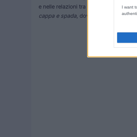
e nelle relazioni tra i membri e gli NPC
I want t
authenti
cappa e spada
, dove nemici insidiosi 