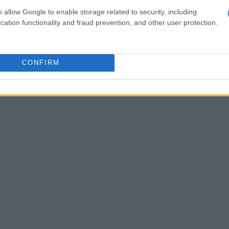
. Le loro avventure sono simili a un gioco di
o allow Google to enable storage related to security, including
cation functionality and fraud prevention, and other user protection.
operano nel cuore della loro comunità.”
CONFIRM