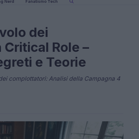
ng Nerd
Fanatismo Tech
volo dei
 Critical Role –
reti e Teorie
dei complottatori: Analisi della Campagna 4