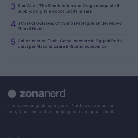
3
Star Wars: The Mandalorian and Grogu conquista il
pubblico digitale dopo l’uscita in sala
4
Il Cast di Odissea: Chi Sono i Protagonisti del Nuovo
Film di Nolan
5
Collezionismo Tech: Come Investire in Oggetti Rari e
Unici per Massimizzare il Ritorno Economico
Il tuo universo geek, ogni giorno. Nerd news, recensioni
tech, fanatismo tech e shopping per i veri appassionati.
SEZIONI