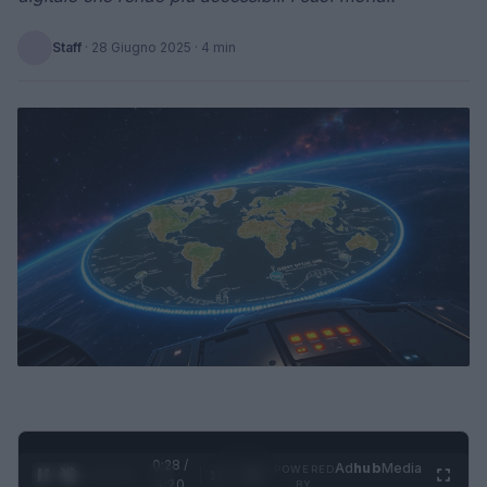
Staff
·
28 Giugno 2025
· 4 min
0:29 /
Ad
hub
Media
POWERED
1
/
4
1:20
BY