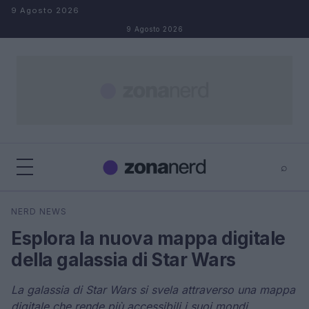
Salta al contenuto
9 Agosto 2026
9 Agosto 2026
⌕
×
⌕
NERD NEWS
Cerca
Esplora la nuova mappa digitale
della galassia di Star Wars
La galassia di Star Wars si svela attraverso una mappa
digitale che rende più accessibili i suoi mondi.