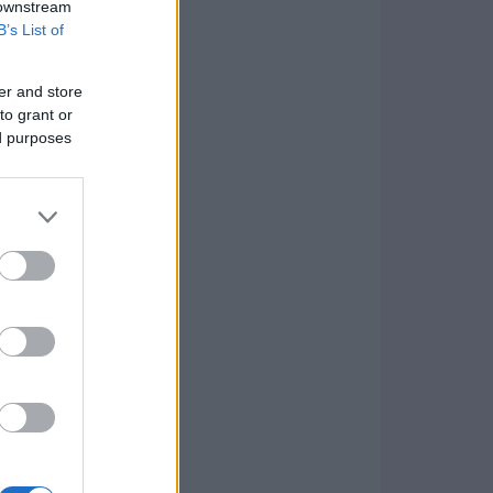
 downstream
B’s List of
er and store
to grant or
ed purposes