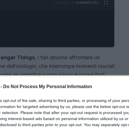
Ad
hub
Media
POWERED BY
ranger Things
, i fan devono affrontare un
arme dell’orologio, che interrompe momenti cruciali
 come un semplice suono possa evocare forti
 -
Do Not Process My Personal Information
to opt-out of the sale, sharing to third parties, or processing of your per
formation for targeted advertising by us, please use the below opt-out s
r selection. Please note that after your opt-out request is processed y
eing interest-based ads based on personal information utilized by us or
disclosed to third parties prior to your opt-out. You may separately opt-