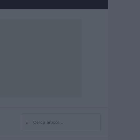
⌕
Cerca