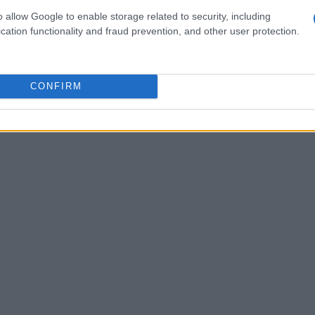
o gli stessi toni di allerta condividono le loro
o allow Google to enable storage related to security, including
cation functionality and fraud prevention, and other user protection.
 dialogo vivace su come un semplice suono possa
frustrazione espressa nei confronti di questo
nte tra i fan, dimostrando come anche i dettagli
CONFIRM
enorme.