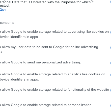
ersonal Data that Is Unrelated with the Purposes for which it
lected.
Out
consents
mentale nella narrazione di
Stranger Things
. Gli
o allow Google to enable storage related to advertising like cookies on
evice identifiers in apps.
no dell’allarme dell’iPhone in momenti chiave,
otidiana e l’orrore sovrannaturale. Mentre il
o allow my user data to be sent to Google for online advertising
s.
 Linda Hamilton, utilizza un allarme simile nella
spettatori affrontano un’esperienza che provoca
to allow Google to send me personalized advertising.
. Questo accostamento di elementi quotidiani a
o allow Google to enable storage related to analytics like cookies on
a rendere l’esperienza più tangibile e
evice identifiers in apps.
o allow Google to enable storage related to functionality of the website
condivisa
o allow Google to enable storage related to personalization.
dell’allarme ha creato un senso di comunità e