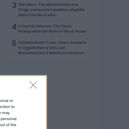
3
Star Wars: The Mandalorian and
Grogu conquista il pubblico digitale
dopo l’uscita in sala
4
Il Cast di Odissea: Chi Sono i
Protagonisti del Nuovo Film di Nolan
5
Collezionismo Tech: Come Investire
in Oggetti Rari e Unici per
Massimizzare il Ritorno Economico
sonal or
ection to
ou may
 personal
out of the