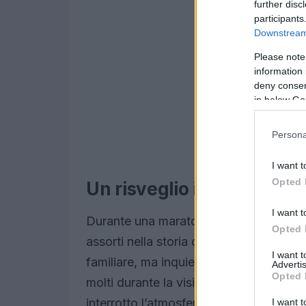
further disc
participants
Downstream 
Please note
information 
deny consent
in below Go
Persona
I want t
Opted 
Un risveglio inquietante
I want t
Durante una maratona di
Stranger Th
Opted 
assorti nella storia di Hopper e Eleven
I want 
familiare, ma inquietante, irrompe: è l’
a
Advertis
Opted 
molti durante la visione dell’episodio in
interrotto l’atmosfera e ha contribuito
I want t