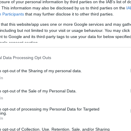
losure of your personal information by third parties on the IAB’s list of
. This information may also be disclosed by us to third parties on the
IA
Participants
that may further disclose it to other third parties.
 that this website/app uses one or more Google services and may gath
including but not limited to your visit or usage behaviour. You may click 
 to Google and its third-party tags to use your data for below specifi
ogle consent section.
l Data Processing Opt Outs
o opt-out of the Sharing of my personal data.
In
o opt-out of the Sale of my Personal Data.
ings 5
, molti fan si sono trovati completamente
In
. La tensione era palpabile, quando un suono
to opt-out of processing my Personal Data for Targeted
llarme
che suona. Questo è quanto accaduto a
ing.
In
titolato “Sorcerer”. Il suono dell’allarme ha
 a un’esperienza di visione complessivamente
o opt-out of Collection, Use, Retention, Sale, and/or Sharing