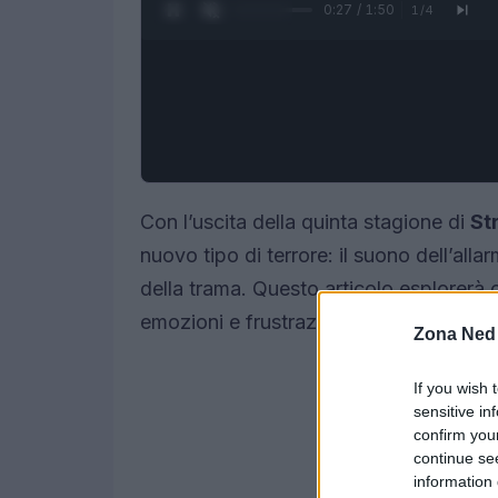
0:28 / 1:50
1
/
4
Con l’uscita della quinta stagione di
St
nuovo tipo di terrore: il suono dell’all
della trama. Questo articolo esplorerà
emozioni e frustrazioni negli spettatori.
Zona Ned
If you wish 
sensitive in
confirm you
continue se
information 