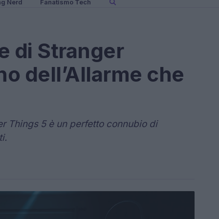
ng Nerd
Fanatismo Tech
re di Stranger
no dell’Allarme che
ger Things 5 è un perfetto connubio di
i.