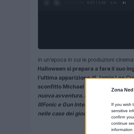
0:28 / 1:20
1
/
4
In un’epoca in cui le produzioni cinema
Halloween si prepara a fare il suo i
l’ultima apparizione di
Jamie Lee Curt
sconfitto Michael Myers in
Halloween
Zona Ned
nuova avventura. Il prossimo anno, u
IllFonic
e
Gun Interactive promette di
If you wish 
sensitive in
nelle case dei giocatori.
confirm you
continue se
information 