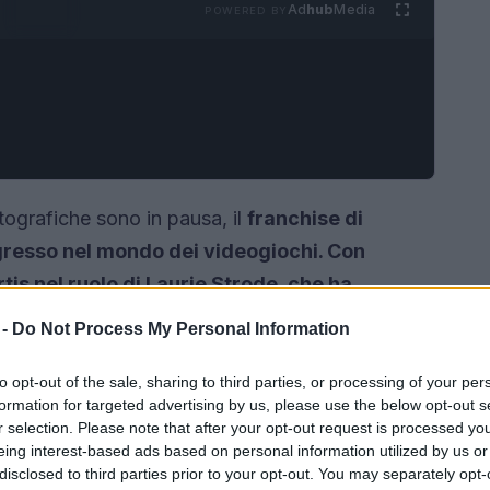
Ad
hub
Media
POWERED BY
tografiche sono in pausa, il
franchise di
ngresso nel mondo dei videogiochi. Con
is nel ruolo di Laurie Strode, che ha
 Ends, i fan attendono con interesse una
 -
Do Not Process My Personal Information
n gioco horror asimmetrico sviluppato da
 portare il terrore di Halloween direttamente
to opt-out of the sale, sharing to third parties, or processing of your per
formation for targeted advertising by us, please use the below opt-out s
r selection. Please note that after your opt-out request is processed y
eing interest-based ads based on personal information utilized by us or
disclosed to third parties prior to your opt-out. You may separately opt-