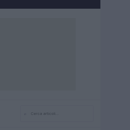
⌕
Cerca