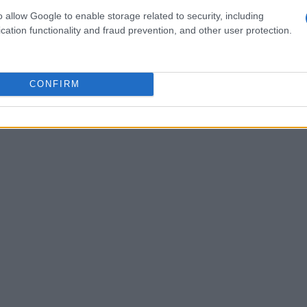
 un civile, il cui compito è quello di salvare gli
o allow Google to enable storage related to security, including
mi per affrontare il temuto assassino. Dall’altro
cation functionality and fraud prevention, and other user protection.
alvagio Myers, approfittando delle ombre e
tà di gioco offre un’esperienza dinamica e
CONFIRM
one.