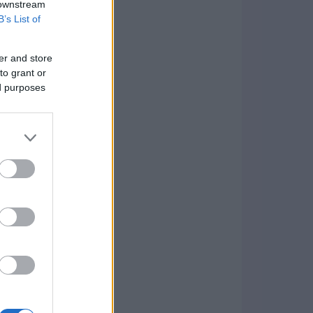
 downstream
B’s List of
er and store
to grant or
ed purposes