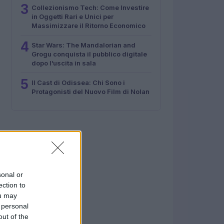
3
Collezionismo Tech: Come Investire
in Oggetti Rari e Unici per
Massimizzare il Ritorno Economico
4
Star Wars: The Mandalorian and
Grogu conquista il pubblico digitale
dopo l’uscita in sala
5
Il Cast di Odissea: Chi Sono i
Protagonisti del Nuovo Film di Nolan
sonal or
ection to
ou may
 personal
out of the