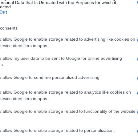
anni ’70, ispirandosi al film iconico di
John
ersonal Data that Is Unrelated with the Purposes for which it
lected.
 non manca una cucina con un frigorifero
Out
 quell’epoca.
consents
hael Myers
o allow Google to enable storage related to advertising like cookies on
evice identifiers in apps.
l famigerato Michael Myers, il gioco offre
o allow my user data to be sent to Google for online advertising
Jump. Questa modalità consente di
s.
to che il personaggio ha nella serie di film,
to allow Google to send me personalized advertising.
ocando nei panni di Michael, i giocatori
oteri terrificanti, esprimendo la vera essenza
o allow Google to enable storage related to analytics like cookies on
evice identifiers in apps.
 Loomis.
o allow Google to enable storage related to functionality of the website
cipanti di scegliere tra due esperienze distinte.
o allow Google to enable storage related to personalization.