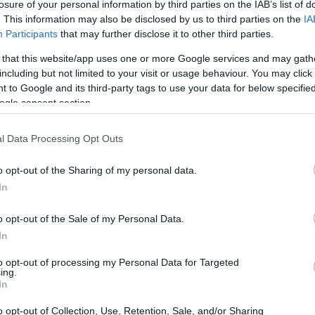
losure of your personal information by third parties on the IAB’s list of
. This information may also be disclosed by us to third parties on the
IA
Participants
that may further disclose it to other third parties.
 that this website/app uses one or more Google services and may gath
including but not limited to your visit or usage behaviour. You may click 
 to Google and its third-party tags to use your data for below specifi
ogle consent section.
l Data Processing Opt Outs
o opt-out of the Sharing of my personal data.
In
o opt-out of the Sale of my Personal Data.
In
orme come
PlayStation 5,
Xbox Series X|S
e
PC,
to opt-out of processing my Personal Data for Targeted
ing.
o, precisamente nella notte di Halloween e
In
sviluppatori hanno dedicato notevoli sforzi per
o opt-out of Collection, Use, Retention, Sale, and/or Sharing