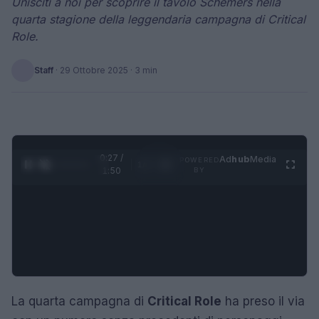
Unisciti a noi per scoprire il tavolo Schemers nella
quarta stagione della leggendaria campagna di Critical
Role.
Staff
·
29 Ottobre 2025
· 3 min
0:28 /
Ad
hub
Media
POWERED
1
/
4
1:50
BY
La quarta campagna di
Critical Role
ha preso il via