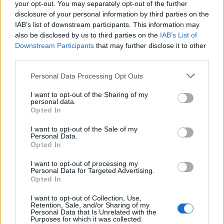
your opt-out. You may separately opt-out of the further
disclosure of your personal information by third parties on the
IAB’s list of downstream participants. This information may
also be disclosed by us to third parties on the
IAB’s List of
Downstream Participants
that may further disclose it to other
third parties.
Please note that this website/app uses one or more Google
Personal Data Processing Opt Outs
services and may gather and store information including but
not limited to your visit or usage behaviour. You may click to
I want to opt-out of the Sharing of my
personal data.
grant or deny consent to Google and its third-party tags to
Opted In
use your data for below specified purposes in below Google
consent section.
I want to opt-out of the Sale of my
Personal Data.
Continua a leggere
Opted In
I want to opt-out of processing my
Personal Data for Targeted Advertising.
NERD NEWS
Opted In
I want to opt-out of Collection, Use,
Retention, Sale, and/or Sharing of my
Personal Data that Is Unrelated with the
Purposes for which it was collected.