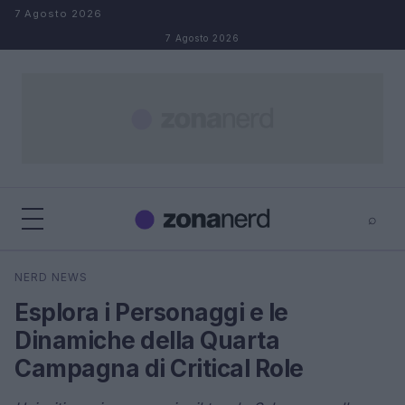
Salta al contenuto
7 Agosto 2026
7 Agosto 2026
⌕
×
⌕
NERD NEWS
Cerca
Esplora i Personaggi e le
Dinamiche della Quarta
Campagna di Critical Role