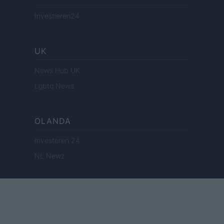
Investieren24
UK
News Hub UK
Lgbtq News
OLANDA
Investeren 24
NL Newz