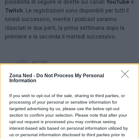
possibilità di seguire le dirette sui canali
YouTube
e
Twitch
. Le registrazioni sono disponibili per tutti il
lunedì successivo, mentre i podcast saranno
rilasciati in due parti, la prima settimana dopo la
premiere e la seconda il martedì successivo.
AUTORE
Staff
Zona Ned -
Do Not Process My Personal
Information
If you wish to opt-out of the sale, sharing to third parties, or
processing of your personal or sensitive information for
targeted advertising by us, please use the below opt-out
section to confirm your selection. Please note that after your
opt-out request is processed you may continue seeing
interest-based ads based on personal information utilized by
us or personal information disclosed to third parties prior to