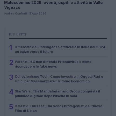
Malescomics 2026: eventi, ospiti e attività in Valle
Vigezzo
Andrea Conforti · 5 Ago 2026
PIÙ LETTI
1
Il mercato dell’intelligenza artificiale in Italia nel 2024:
un balzo verso il futuro
2
Perché il 6G non diffonde l’Hantavirus e come
riconoscere le fake news
3
Collezionismo Tech: Come Investire in Oggetti Rari e
Unici per Massimizzare il Ritorno Economico
4
Star Wars: The Mandalorian and Grogu conquista il
pubblico digitale dopo l’uscita in sala
5
Il Cast di Odissea: Chi Sono i Protagonisti del Nuovo
Film di Nolan