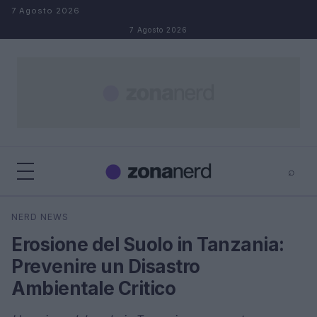
Salta al contenuto
7 Agosto 2026
7 Agosto 2026
⌕
×
⌕
NERD NEWS
Cerca
Erosione del Suolo in Tanzania:
Prevenire un Disastro
Ambientale Critico