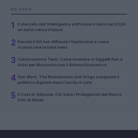
PIÙ LETTI
1
Il mercato dell’intelligenza artificiale in Italia nel 2024:
un balzo verso il futuro
2
Perché il 6G non diffonde l’Hantavirus e come
riconoscere le fake news
3
Collezionismo Tech: Come Investire in Oggetti Rari e
Unici per Massimizzare il Ritorno Economico
4
Star Wars: The Mandalorian and Grogu conquista il
pubblico digitale dopo l’uscita in sala
5
Il Cast di Odissea: Chi Sono i Protagonisti del Nuovo
Film di Nolan