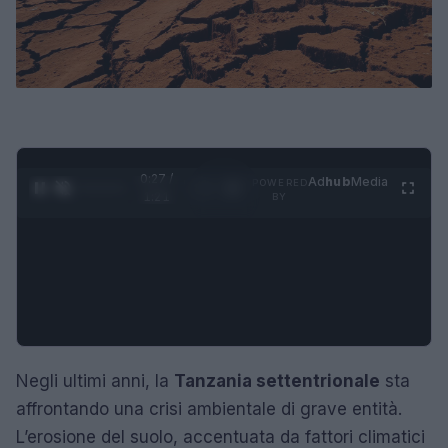
0:28 /
Ad
hub
Media
POWERED
1
/
4
1:21
BY
Negli ultimi anni, la
Tanzania settentrionale
sta
affrontando una crisi ambientale di grave entità.
L’erosione del suolo, accentuata da fattori climatici