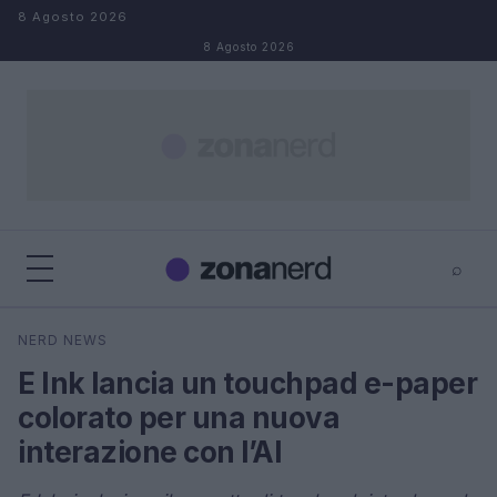
Salta al contenuto
8 Agosto 2026
8 Agosto 2026
⌕
×
⌕
NERD NEWS
Cerca
E Ink lancia un touchpad e-paper
colorato per una nuova
interazione con l’AI