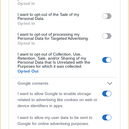
grant or deny consent to Google and its third-party tags to
Opted In
use your data for below specified purposes in below Google
consent section.
I want to opt-out of the Sale of my
Personal Data.
Opted In
I want to opt-out of processing my
Personal Data for Targeted Advertising.
Opted In
I want to opt-out of Collection, Use,
Retention, Sale, and/or Sharing of my
Personal Data that Is Unrelated with the
Purposes for which it was collected.
Opted Out
Google consents
Continua a leggere
I want to allow Google to enable storage
related to advertising like cookies on web or
device identifiers in apps.
NERD NEWS
I want to allow my user data to be sent to
Google for online advertising purposes.