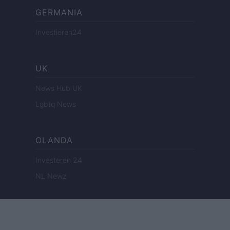
GERMANIA
Investieren24
UK
News Hub UK
Lgbtq News
OLANDA
Investeren 24
NL Newz