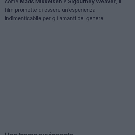
come
Mads Mikkelsen
e
Sigourney Weaver
, il
film promette di essere un’esperienza
indimenticabile per gli amanti del genere.
Una trama avvincente