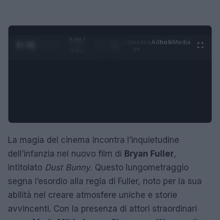
0:29 /
Ad
hub
Media
POWERED
1
/
4
1:21
BY
La magia del cinema incontra l’inquietudine
dell’infanzia nel nuovo film di
Bryan Fuller
,
intitolato
Dust Bunny
. Questo lungometraggio
segna l’esordio alla regia di Fuller, noto per la sua
abilità nel creare atmosfere uniche e storie
avvincenti. Con la presenza di attori straordinari