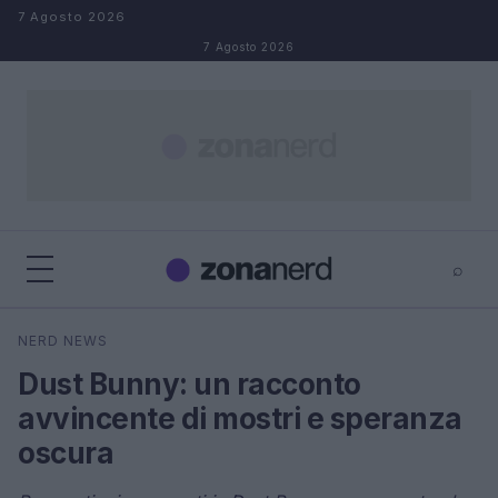
Salta al contenuto
7 Agosto 2026
7 Agosto 2026
⌕
×
⌕
NERD NEWS
Cerca
Dust Bunny: un racconto
avvincente di mostri e speranza
oscura