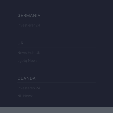
GERMANIA
Investieren24
UK
News Hub UK
Lgbtq News
OLANDA
Investeren 24
NL Newz