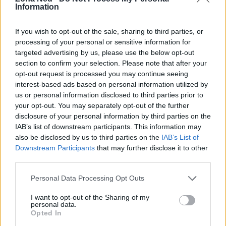
Information
cinematografico contemporaneo. Non vediamo
l’ora di scoprire come tutto si intreccerà in questo
If you wish to opt-out of the sale, sharing to third parties, or
nuovo capitolo della saga!<\/p>
processing of your personal or sensitive information for
targeted advertising by us, please use the below opt-out
section to confirm your selection. Please note that after your
opt-out request is processed you may continue seeing
AUTORE
interest-based ads based on personal information utilized by
Staff
us or personal information disclosed to third parties prior to
your opt-out. You may separately opt-out of the further
disclosure of your personal information by third parties on the
IAB’s list of downstream participants. This information may
also be disclosed by us to third parties on the
IAB’s List of
Downstream Participants
that may further disclose it to other
third parties.
Please note that this website/app uses one or more Google
Personal Data Processing Opt Outs
services and may gather and store information including but
not limited to your visit or usage behaviour. You may click to
I want to opt-out of the Sharing of my
personal data.
grant or deny consent to Google and its third-party tags to
Opted In
use your data for below specified purposes in below Google