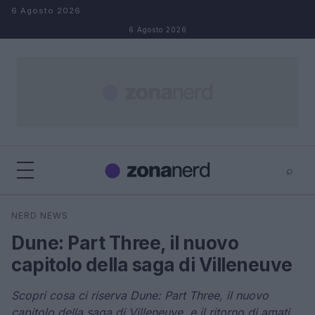
Salta al contenuto
6 Agosto 2026
6 Agosto 2026
⌕
×
⌕
NERD NEWS
Cerca
Dune: Part Three, il nuovo
capitolo della saga di Villeneuve
Scopri cosa ci riserva Dune: Part Three, il nuovo
capitolo della saga di Villeneuve, e il ritorno di amati