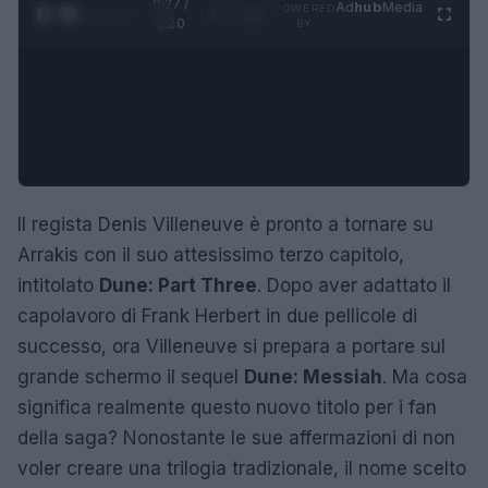
0:28 /
Ad
hub
Media
POWERED
1
/
4
1:20
BY
Il regista Denis Villeneuve è pronto a tornare su
Arrakis con il suo attesissimo terzo capitolo,
intitolato
Dune: Part Three
. Dopo aver adattato il
capolavoro di Frank Herbert in due pellicole di
successo, ora Villeneuve si prepara a portare sul
grande schermo il sequel
Dune: Messiah
. Ma cosa
significa realmente questo nuovo titolo per i fan
della saga? Nonostante le sue affermazioni di non
voler creare una trilogia tradizionale, il nome scelto