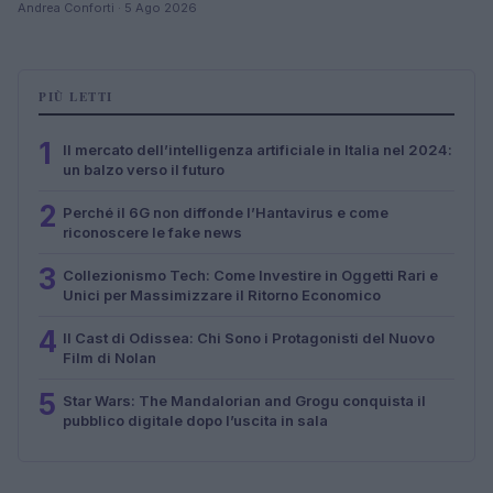
Andrea Conforti · 5 Ago 2026
PIÙ LETTI
1
Il mercato dell’intelligenza artificiale in Italia nel 2024:
un balzo verso il futuro
2
Perché il 6G non diffonde l’Hantavirus e come
riconoscere le fake news
3
Collezionismo Tech: Come Investire in Oggetti Rari e
Unici per Massimizzare il Ritorno Economico
4
Il Cast di Odissea: Chi Sono i Protagonisti del Nuovo
Film di Nolan
5
Star Wars: The Mandalorian and Grogu conquista il
pubblico digitale dopo l’uscita in sala