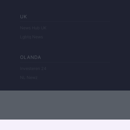
UK
News Hub UK
Lgbtq News
OLANDA
Investeren 24
NL Newz