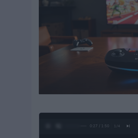
0:28 / 1:50
1
/
4