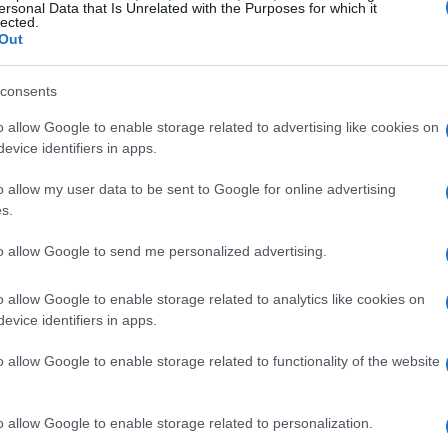
 sensoriale unica. La chiave del successo in
ersonal Data that Is Unrelated with the Purposes for which it
lected.
ne e nella capacità di adattamento, rendendo ogni
Out
edibile. Quante volte hai desiderato un gioco
consents
contempo?
o allow Google to enable storage related to advertising like cookies on
ivare non solo la mente, ma anche il corpo. Ogni
evice identifiers in apps.
etica, dove il suono del pallone ionico che
o allow my user data to be sent to Google for online advertising
’atmosfera intensa e coinvolgente. Doteki si
s.
ssivi, portando i bambini a spostarsi, a pensare
to allow Google to send me personalized advertising.
eale. Non è fantastico pensare a un gioco che
ica?
o allow Google to enable storage related to analytics like cookies on
evice identifiers in apps.
nce di gioco
o allow Google to enable storage related to functionality of the website
nte: i giochi che promuovono l’attività fisica e
o allow Google to enable storage related to personalization.
 dei giovani giocatori più a lungo rispetto a