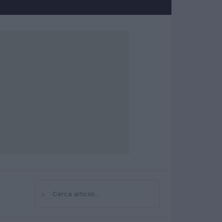
⌕
Cerca