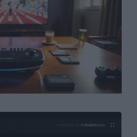
Ad
hub
Media
POWERED BY