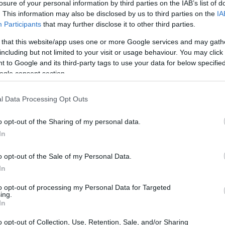
losure of your personal information by third parties on the IAB’s list of
. This information may also be disclosed by us to third parties on the
IA
Participants
that may further disclose it to other third parties.
 that this website/app uses one or more Google services and may gath
including but not limited to your visit or usage behaviour. You may click 
 to Google and its third-party tags to use your data for below specifi
ogle consent section.
l Data Processing Opt Outs
o opt-out of the Sharing of my personal data.
In
o opt-out of the Sale of my Personal Data.
co
In
battaglia; è un’innovativa fusione di elementi
to opt-out of processing my Personal Data for Targeted
ing.
nterazione fisica. Immagina un mondo in cui
In
 arene modulari, dove il tuo obiettivo non è solo
o opt-out of Collection, Use, Retention, Sale, and/or Sharing