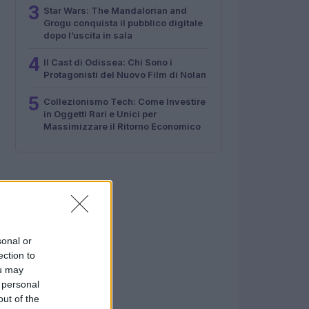
3
Star Wars: The Mandalorian and
Grogu conquista il pubblico digitale
dopo l’uscita in sala
4
Il Cast di Odissea: Chi Sono i
Protagonisti del Nuovo Film di Nolan
5
Collezionismo Tech: Come Investire
in Oggetti Rari e Unici per
Massimizzare il Ritorno Economico
sonal or
ection to
ou may
 personal
out of the