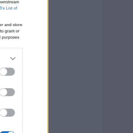
 downstream
B’s List of
er and store
to grant or
ed purposes