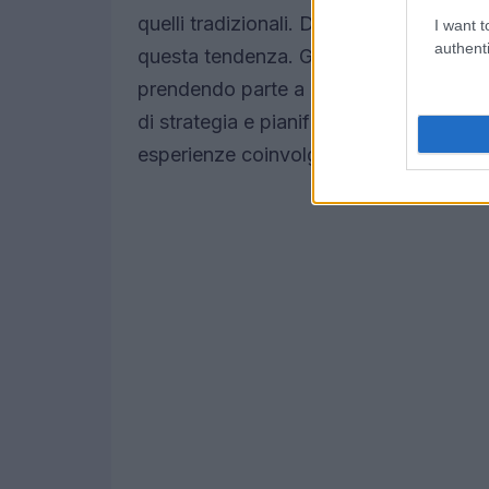
quelli tradizionali. Doteki, con il suo a
I want t
authenti
questa tendenza. Gli utenti sono attratti
prendendo parte a battaglie che non so
di strategia e pianificazione. Hai mai 
esperienze coinvolgenti e dinamiche?