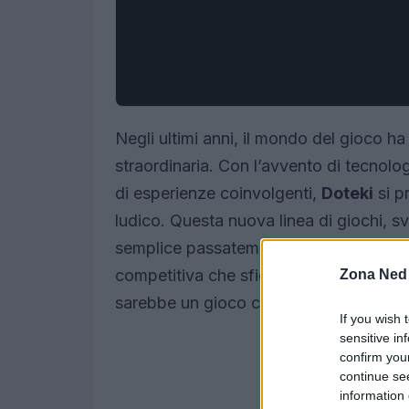
Negli ultimi anni, il mondo del gioco h
straordinaria. Con l’avvento di tecnol
di esperienze coinvolgenti,
Doteki
si p
ludico. Questa nuova linea di giochi, s
semplice passatempo, ma invita i gioca
competitiva che sfida le convenzioni de
Zona Ned
sarebbe un gioco che combina strategi
If you wish 
sensitive in
confirm you
continue se
information 