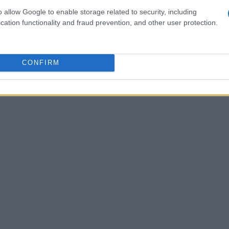
pproccio innovativo, si allinea perfettamente a
o allow Google to enable storage related to security, including
cation functionality and fraud prevention, and other user protection.
 dalla possibilità di interagire attivamente,
lo richiedono abilità, ma anche un certo grado
notato come i bambini oggi preferiscano
CONFIRM