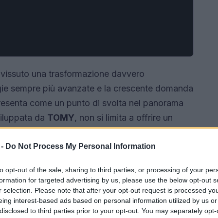
a vissuto una trasformazione davvero
ogie sempre più avanzate e la crescente domanda
resenta come un punto di svolta nel panorama
viluppata da
TOMY
, non si limita a offrire un
tori a immergersi in un’esperienza dinamica e
l gioco tradizionale. Ti sei mai chiesto come
 -
Do Not Process My Personal Information
a, movimento e interazione sociale?
to opt-out of the sale, sharing to third parties, or processing of your per
formation for targeted advertising by us, please use the below opt-out s
r selection. Please note that after your opt-out request is processed y
eing interest-based ads based on personal information utilized by us or
disclosed to third parties prior to your opt-out. You may separately opt-