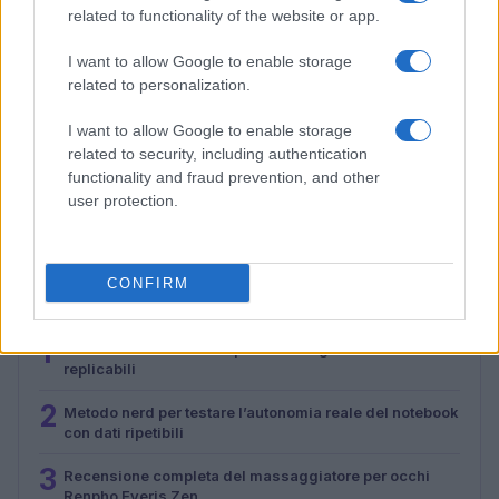
related to functionality of the website or app.
I want to allow Google to enable storage
related to personalization.
I want to allow Google to enable storage
related to security, including authentication
Recensione completa del massaggiatore per occhi
Renpho Eyeris Zen
functionality and fraud prevention, and other
user protection.
Andrea Conforti · 29 Lug 2026
CONFIRM
PIÙ LETTI
1
Workflow di laboratorio per test fotografici e video
replicabili
2
Metodo nerd per testare l’autonomia reale del notebook
con dati ripetibili
3
Recensione completa del massaggiatore per occhi
Renpho Eyeris Zen