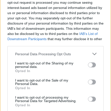
opt-out request is processed you may continue seeing
RECENSIONI TECH
interest-based ads based on personal information utilized by
us or personal information disclosed to third parties prior to
your opt-out. You may separately opt-out of the further
disclosure of your personal information by third parties on the
IAB’s list of downstream participants. This information may
also be disclosed by us to third parties on the
IAB’s List of
Downstream Participants
that may further disclose it to other
third parties.
Please note that this website/app uses one or more Google
Personal Data Processing Opt Outs
services and may gather and store information including but
not limited to your visit or usage behaviour. You may click to
I want to opt-out of the Sharing of my
personal data.
grant or deny consent to Google and its third-party tags to
Opted In
use your data for below specified purposes in below Google
Workflow di laboratorio per test fotografici e video
consent section.
I want to opt-out of the Sale of my
replicabili
Personal Data.
Andrea Conforti · 1 Ago 2026
Opted In
I want to opt-out of processing my
RECENSIONI TECH
Personal Data for Targeted Advertising.
Opted In