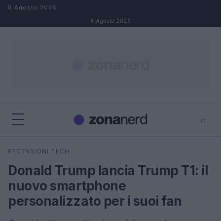
Salta al contenuto
8 Agosto 2026
8 Agosto 2026
⌕
×
⌕
RECENSIONI TECH
Cerca
Donald Trump lancia Trump T1: il
nuovo smartphone
personalizzato per i suoi fan