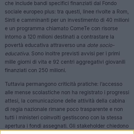
che include bandi specifici finanziati dal Fondo
sociale europeo plus: tra questi, linee rivolte a Rom,
Sinti e camminanti per un investimento di 40 milioni
e un programma chiamato ComeTe con risorse
intorno a 120 milioni destinati a contrastare la
povertà educativa attraverso una
dote socio-
educativa
. Sono inoltre previsti avvisi per i primi
mille giorni di vita e 92 centri aggregativi giovanili
finanziati con 250 milioni.
Tuttavia permangono criticità pratiche: l’accesso
alle mense scolastiche non ha registrato i progressi
attesi, la comunicazione delle attività della cabina
di regia nazionale rimane poco trasparente e non
tutti i ministeri coinvolti gestiscono con la stessa
apertura i fondi assegnati. Gli stakeholder chiedono