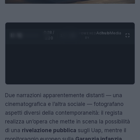
0:29 /
Ad
hub
Media
POWERED
1
/
4
1:20
BY
Due narrazioni apparentemente distanti — una
cinematografica e l’altra sociale — fotografano
aspetti diversi della contemporaneità: il regista
realizza un’opera che mette in scena la possibilità
di una
rivelazione pubblica
sugli Uap, mentre il
monitoraggio europeo sulla
Garanzia infanzia