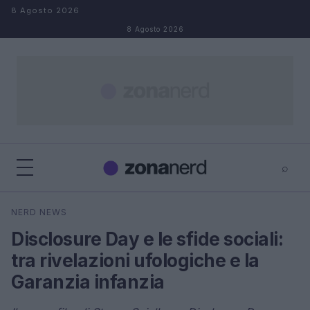
Salta al contenuto
8 Agosto 2026
8 Agosto 2026
⌕
×
⌕
NERD NEWS
Cerca
Disclosure Day e le sfide sociali:
tra rivelazioni ufologiche e la
Garanzia infanzia