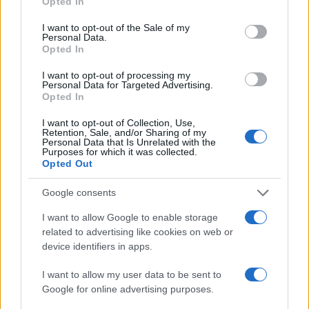
Opted In
use your data for below specified purposes in below Google
AUTORE
consent section.
Andrea Conforti
I want to opt-out of the Sale of my
Personal Data.
Andrea Conforti, 46enne torinese dal look
Opted In
casual e naturale, è un analista tattico che
I want to opt-out of processing my
trasforma dati e clip in racconti social. Ricorda
Personal Data for Targeted Advertising.
quando annotò la rimonta al box stampa dello
Opted In
Stadio Olimpico Grande Torino: da
quell'appunto nacque la sua linea editoriale,
I want to opt-out of Collection, Use,
Retention, Sale, and/or Sharing of my
che propugna spiegazioni visive per il tifoso
Personal Data that Is Unrelated with the
critico. Dettaglio unico: una stagione
Purposes for which it was collected.
allenatore under15 al Chieri e ciclista urbano.
Opted Out
Google consents
I want to allow Google to enable storage
related to advertising like cookies on web or
device identifiers in apps.
I want to allow my user data to be sent to
Google for online advertising purposes.