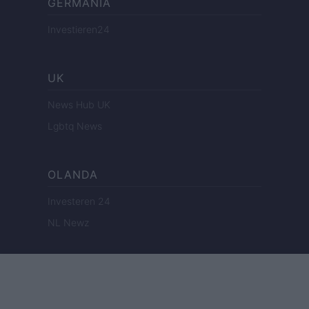
GERMANIA
Investieren24
UK
News Hub UK
Lgbtq News
OLANDA
Investeren 24
NL Newz