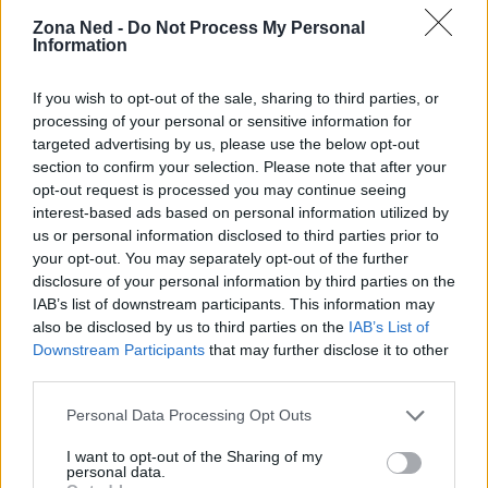
una roadmap con indicatori chiari e percentuali
Zona Ned -
Do Not Process My Personal
dedicate del Fondo sociale per assicurare
Information
investimenti a lungo termine.
If you wish to opt-out of the sale, sharing to third parties, or
Queste due storie — una sulla possibile rivelazione
processing of your personal or sensitive information for
pubblica di fenomeni a lungo dibattuti e l’altra sulle
targeted advertising by us, please use the below opt-out
section to confirm your selection. Please note that after your
misure concrete per ridurre la povertà infantile —
opt-out request is processed you may continue seeing
segnalano come il piano narrativo e quello
interest-based ads based on personal information utilized by
operativo richiedano entrambe fiducia, prove
us or personal information disclosed to third parties prior to
your opt-out. You may separately opt-out of the further
documentali e meccanismi trasparenti per
disclosure of your personal information by third parties on the
funzionare. Che si tratti di un film che interroga il
IAB’s list of downstream participants. This information may
pubblico o di politiche sociali che richiedono
also be disclosed by us to third parties on the
IAB’s List of
Downstream Participants
that may further disclose it to other
risorse, la posta in gioco rimane la capacità
third parties.
collettiva di affrontare l’ignoto e le disuguaglianze
Please note that this website/app uses one or more Google
con strumenti chiari e responsabilità condivise.
Personal Data Processing Opt Outs
services and may gather and store information including but
not limited to your visit or usage behaviour. You may click to
I want to opt-out of the Sharing of my
personal data.
grant or deny consent to Google and its third-party tags to