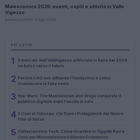
Malescomics 2026: eventi, ospiti e attività in Valle
Vigezzo
Andrea Conforti · 5 Ago 2026
PIÙ LETTI
1
Il mercato dell’intelligenza artificiale in Italia nel 2024:
un balzo verso il futuro
2
Perché il 6G non diffonde l’Hantavirus e come
riconoscere le fake news
3
Star Wars: The Mandalorian and Grogu conquista il
pubblico digitale dopo l’uscita in sala
4
Il Cast di Odissea: Chi Sono i Protagonisti del Nuovo
Film di Nolan
5
Collezionismo Tech: Come Investire in Oggetti Rari e
Unici per Massimizzare il Ritorno Economico