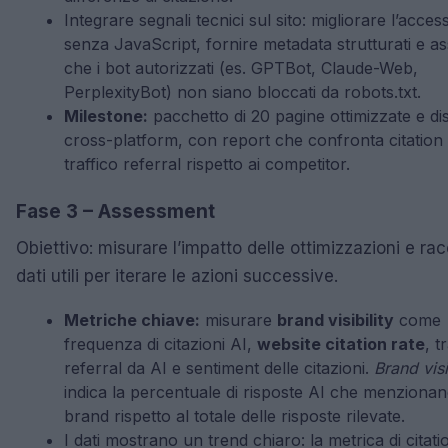
Integrare segnali tecnici sul sito: migliorare l’accessi
senza JavaScript, fornire metadata strutturati e a
che i bot autorizzati (es. GPTBot, Claude-Web,
PerplexityBot) non siano bloccati da robots.txt.
Milestone:
pacchetto di 20 pagine ottimizzate e dis
cross-platform, con report che confronta citation 
traffico referral rispetto ai competitor.
Fase 3 – Assessment
Obiettivo: misurare l’impatto delle ottimizzazioni e ra
dati utili per iterare le azioni successive.
Metriche chiave:
misurare
brand visibility
come
frequenza di citazioni AI,
website citation rate
, t
referral da AI e sentiment delle citazioni.
Brand visi
indica la percentuale di risposte AI che menzionano
brand rispetto al totale delle risposte rilevate.
I dati mostrano un trend chiaro: la metrica di citati