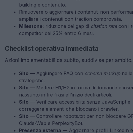
building e contenuto.
Rimuovere o aggiornare i contenuti non performan
ampliare i contenuti con traction comprovata.
Milestone:
riduzione del gap di
citation rate
con i 
competitor del 25% entro 6 mesi.
Checklist operativa immediata
Azioni implementabili da subito, suddivise per ambito.
Sito
— Aggiungere FAQ con
schema markup
nelle
strategiche.
Sito
— Mettere H1/H2 in forma di domanda e inser
riassunto in tre frasi all’inizio degli articoli.
Sito
— Verificare accessibilità senza JavaScript e
correggere elementi che bloccano i crawler.
Sito
— Controllare robots.txt per non bloccare G
Claude-Web e PerplexityBot.
Presenza esterna
— Aggiornare profili LinkedIn e