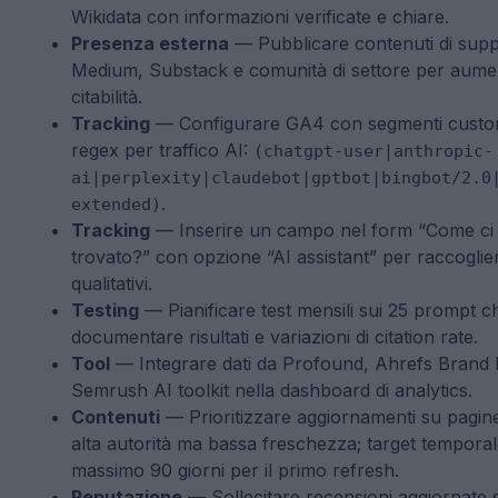
Wikidata con informazioni verificate e chiare.
Presenza esterna
— Pubblicare contenuti di sup
Medium, Substack e comunità di settore per aume
citabilità.
Tracking
— Configurare GA4 con segmenti custo
regex per traffico AI:
(chatgpt-user|anthropic-
ai|perplexity|claudebot|gptbot|bingbot/2.0
.
extended)
Tracking
— Inserire un campo nel form “Come ci
trovato?” con opzione “AI assistant” per raccoglier
qualitativi.
Testing
— Pianificare test mensili sui 25 prompt c
documentare risultati e variazioni di citation rate.
Tool
— Integrare dati da Profound, Ahrefs Brand 
Semrush AI toolkit nella dashboard di analytics.
Contenuti
— Prioritizzare aggiornamenti su pagin
alta autorità ma bassa freschezza; target tempora
massimo 90 giorni per il primo refresh.
Reputazione
— Sollecitare recensioni aggiornate 