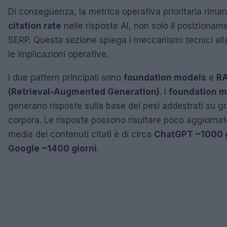
Di conseguenza, la metrica operativa prioritaria riman
citation rate
nelle risposte AI, non solo il posizionam
SERP. Questa sezione spiega i meccanismi tecnici all
le implicazioni operative.
I due pattern principali sono
foundation models
e
R
(Retrieval-Augmented Generation)
. I
foundation 
generano risposte sulla base dei pesi addestrati su g
corpora. Le risposte possono risultare poco aggiornate
media dei contenuti citati è di circa
ChatGPT ~1000 g
Google ~1400 giorni
.