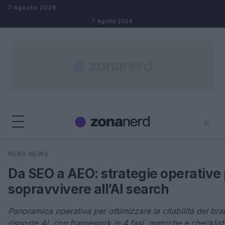
Salta al contenuto
7 Agosto 2026
7 Agosto 2026
⌕
×
⌕
NERD NEWS
Cerca
Da SEO a AEO: strategie operative
sopravvivere all’AI search
Panoramica operativa per ottimizzare la citabilità del bra
risposte AI, con framework in 4 fasi, metriche e checklist