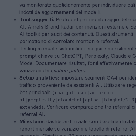
va monitorata quotidianamente per individuare cali
indotti da aggiornamenti dei modelli.
Tool suggeriti:
Profound per monitoraggio delle ci
AI, Ahrefs Brand Radar per menzioni esterne e 
AI toolkit per audit dei contenuti. Questi strumenti
permettono di correlare mention e referral.
Testing manuale sistematico: eseguire mensilmente
prompt chiave su ChatGPT, Perplexity, Claude e G
Mode. Documentare risultati, fonti effettivamente c
variazioni dei
citation pattern
.
Setup analytics:
impostare segmenti GA4 per iden
traffico proveniente da assistenti AI. Utilizzare reg
bot principali:
(chatgpt-user|anthropic-
ai|perplexity|claudebot|gptbot|bingbot/2.0
. Verificare comparazione tra referral di
extended)
referral AI.
Milestone:
dashboard iniziale con baseline di citati
report mensile su variazioni e tabella di referral AI
sorgente. Obiettivo a 90 giorni: incremento misurab