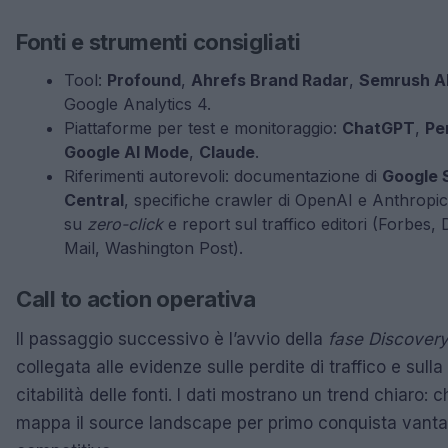
Fonti e strumenti consigliati
Tool:
Profound
,
Ahrefs Brand Radar
,
Semrush AI
Google Analytics 4.
Piattaforme per test e monitoraggio:
ChatGPT
,
Pe
Google AI Mode
,
Claude
.
Riferimenti autorevoli: documentazione di
Google 
Central
, specifiche crawler di OpenAI e Anthropic,
su
zero-click
e report sul traffico editori (Forbes, 
Mail, Washington Post).
Call to action operativa
Il passaggio successivo è l’avvio della
fase Discover
collegata alle evidenze sulle perdite di traffico e sulla
citabilità delle fonti. I dati mostrano un trend chiaro: c
mappa il source landscape per primo conquista vant