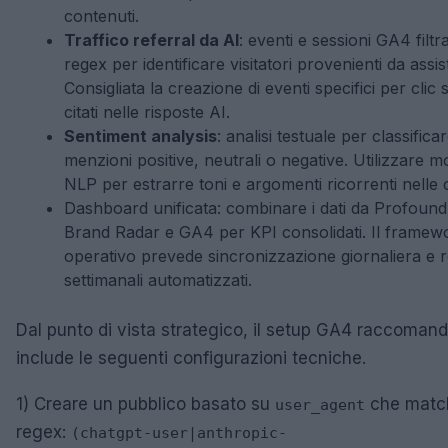
contenuti.
Traffico referral da AI
: eventi e sessioni GA4 filtr
regex per identificare visitatori provenienti da assis
Consigliata la creazione di eventi specifici per clic
citati nelle risposte AI.
Sentiment analysis
: analisi testuale per classifica
menzioni positive, neutrali o negative. Utilizzare mo
NLP per estrarre toni e argomenti ricorrenti nelle c
Dashboard unificata: combinare i dati da Profound
Brand Radar e GA4 per KPI consolidati. Il framew
operativo prevede sincronizzazione giornaliera e 
settimanali automatizzati.
Dal punto di vista strategico, il setup GA4 raccoman
include le seguenti configurazioni tecniche.
1) Creare un pubblico basato su
che match
user_agent
regex:
(chatgpt-user|anthropic-