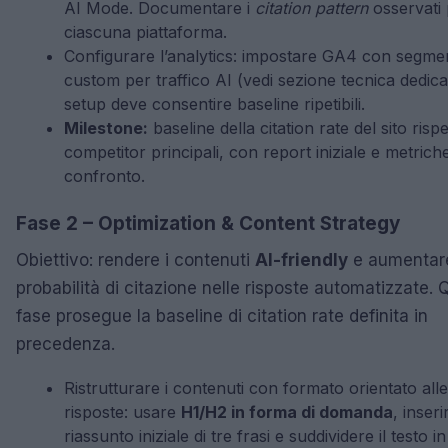
AI Mode. Documentare i
citation pattern
osservati 
ciascuna piattaforma.
Configurare l’analytics: impostare GA4 con segmen
custom per traffico AI (vedi sezione tecnica dedicat
setup deve consentire baseline ripetibili.
Milestone:
baseline della citation rate del sito rispe
competitor principali, con report iniziale e metriche
confronto.
Fase 2 – Optimization & Content Strategy
Obiettivo: rendere i contenuti
AI-friendly
e aumentare
probabilità di citazione nelle risposte automatizzate.
fase prosegue la baseline di citation rate definita in
precedenza.
Ristrutturare i contenuti con formato orientato alle
risposte: usare
H1/H2 in forma di domanda
, inser
riassunto iniziale di tre frasi e suddividere il testo i