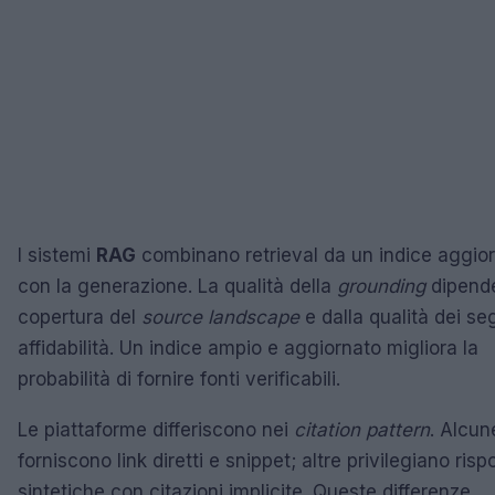
I sistemi
RAG
combinano retrieval da un indice aggio
con la generazione. La qualità della
grounding
dipende
copertura del
source landscape
e dalla qualità dei seg
affidabilità. Un indice ampio e aggiornato migliora la
probabilità di fornire fonti verificabili.
Le piattaforme differiscono nei
citation pattern
. Alcun
forniscono link diretti e snippet; altre privilegiano risp
sintetiche con citazioni implicite. Queste differenze