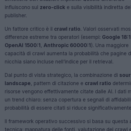
influiscono sul
zero-click
e sulla visibilità indiretta de
publisher.
Un fattore critico è il
crawl ratio
. Valori osservati mo
differenze estreme tra operatori (esempi:
Google 18:1
OpenAI 1500:1
,
Anthropic 60000:1
). Una maggiore
capacità di crawl aumenta la probabilità che pagine d
nicchia siano incluse nell’indice per il retrieval.
Dal punto di vista strategico, la combinazione di
sour
landscape
, pattern di citazione e
crawl ratio
determi
risorse vengono effettivamente citate dalle AI. I dati
un trend chiaro: senza copertura e segnali di affidabili
probabilità di essere citati si riduce significativamente
Il framework operativo successivo si basa su questa a
tecnica: mappatura delle fonti, valutazione del crawl 