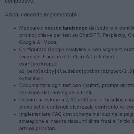
competitivo.
Azioni concrete implementabili:
Mappare il
source landscape
del settore e identif
prompt chiave per test su ChatGPT, Perplexity, Cl
Google AI Mode.
Configurare Google Analytics 4 con segmenti cust
regex per tracciare il traffico AI:
(chatgpt-
user|anthropic-
ai|perplexity|claudebot|gptbot|bingbot/2.0
.
extended)
Documentare ogni test con risultati, prompt utilizza
variazioni del ranking delle fonti.
Definire milestone a 7, 30 e 90 giorni: baseline cita
primo set di contenuti ottimizzati, confronto vs com
Implementare FAQ con schema markup nelle pagi
strategiche e inserire riassunti di tre frasi all’inizio d
articoli prioritari.