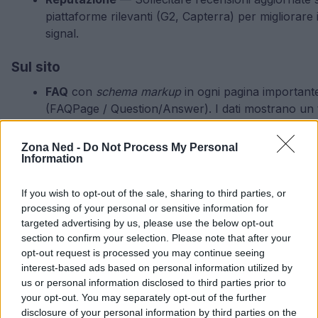
piattaforme rilevanti (G2, Capterra) per migliorare i
signal.
Sul sito
FAQ
con
schema markup
in ogni pagina important
(FAQPage / Question/Answer). I dati mostrano un 
chiaro: le pagine con markup aumentano le probabi
citazione nelle risposte AI.
Zona Ned -
Do Not Process My Personal
Information
H1/H2
formulate come domanda per allinearsi a q
conversazionali. Dal punto di vista strategico, que
migliora il matching con intent di ricerca conversaz
If you wish to opt-out of the sale, sharing to third parties, or
processing of your personal or sensitive information for
Inserire un
riassunto di 3 frasi
all’inizio di ogni arti
targeted advertising by us, please use the below opt-out
riassunto deve contenere le informazioni chiave e
section to confirm your selection. Please note that after your
fonte primaria quando disponibile.
opt-out request is processed you may continue seeing
Verificare accessibilità senza JavaScript e assicur
interest-based ads based on personal information utilized by
contenuti
server-rendered
quando possibile. Mile
us or personal information disclosed to third parties prior to
fallback HTML completo per pagine critiche entro 
your opt-out. You may separately opt-out of the further
prossima release.
disclosure of your personal information by third parties on the