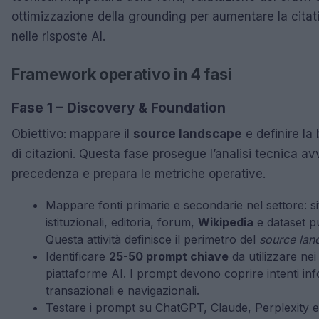
ottimizzazione della grounding per aumentare la citat
nelle risposte AI.
Framework operativo in 4 fasi
Fase 1 – Discovery & Foundation
Obiettivo: mappare il
source landscape
e definire la
di citazioni. Questa fase prosegue l’analisi tecnica avv
precedenza e prepara le metriche operative.
Mappare fonti primarie e secondarie nel settore: sit
istituzionali, editoria, forum,
Wikipedia
e dataset pu
Questa attività definisce il perimetro del
source lan
Identificare
25-50 prompt chiave
da utilizzare nei
piattaforme AI. I prompt devono coprire intenti inf
transazionali e navigazionali.
Testare i prompt su ChatGPT, Claude, Perplexity 