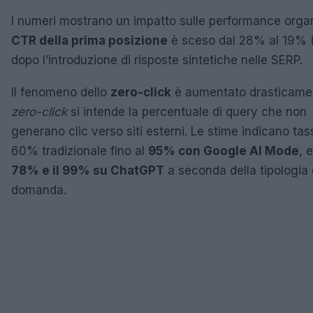
I numeri mostrano un impatto sulle performance organi
CTR della prima posizione
è sceso dal 28% al 19% 
dopo l’introduzione di risposte sintetiche nelle SERP.
Il fenomeno dello
zero-click
è aumentato drasticamen
zero-click
si intende la percentuale di query che non
generano clic verso siti esterni. Le stime indicano tass
60% tradizionale fino al
95% con Google AI Mode
, e
78% e il 99% su ChatGPT
a seconda della tipologia 
domanda.