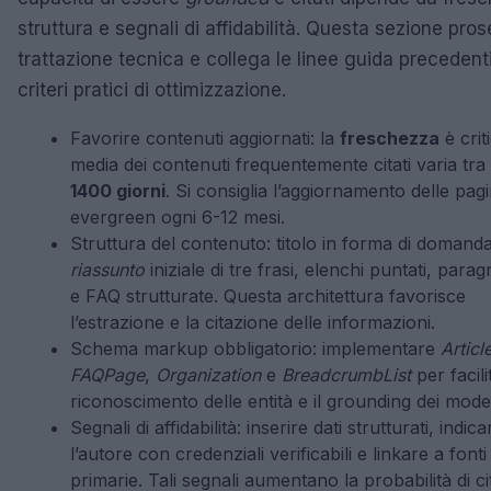
struttura e segnali di affidabilità. Questa sezione pro
trattazione tecnica e collega le linee guida precedenti
criteri pratici di ottimizzazione.
Favorire contenuti aggiornati: la
freschezza
è criti
media dei contenuti frequentemente citati varia tra
1400 giorni
. Si consiglia l’aggiornamento delle pag
evergreen ogni 6-12 mesi.
Struttura del contenuto: titolo in forma di domanda
riassunto
iniziale di tre frasi, elenchi puntati, parag
e FAQ strutturate. Questa architettura favorisce
l’estrazione e la citazione delle informazioni.
Schema markup obbligatorio: implementare
Articl
FAQPage
,
Organization
e
BreadcrumbList
per facilit
riconoscimento delle entità e il grounding dei model
Segnali di affidabilità: inserire dati strutturati, indica
l’autore con credenziali verificabili e linkare a fonti
primarie. Tali segnali aumentano la probabilità di c