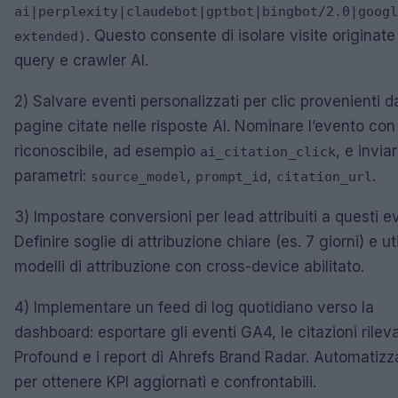
ai|perplexity|claudebot|gptbot|bingbot/2.0|googl
. Questo consente di isolare visite originate
extended)
query e crawler AI.
2) Salvare eventi personalizzati per clic provenienti da
pagine citate nelle risposte AI. Nominare l’evento con
riconoscibile, ad esempio
, e invia
ai_citation_click
parametri:
,
,
.
source_model
prompt_id
citation_url
3) Impostare conversioni per lead attribuiti a questi ev
Definire soglie di attribuzione chiare (es. 7 giorni) e ut
modelli di attribuzione con cross-device abilitato.
4) Implementare un feed di log quotidiano verso la
dashboard: esportare gli eventi GA4, le citazioni rilev
Profound e i report di Ahrefs Brand Radar. Automatizz
per ottenere KPI aggiornati e confrontabili.