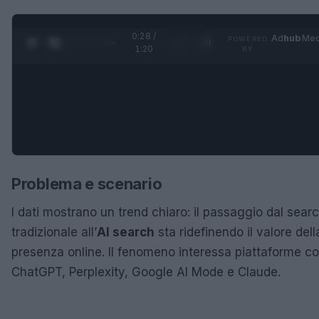
0:30 /
Ad
hub
Med
POWERED
1
/
4
1:20
BY
Problema e scenario
I dati mostrano un trend chiaro: il passaggio dal sear
tradizionale all’
AI search
sta ridefinendo il valore dell
presenza online. Il fenomeno interessa piattaforme 
ChatGPT, Perplexity, Google AI Mode e Claude.