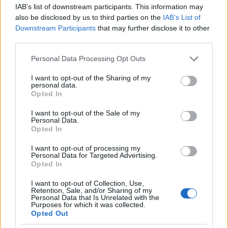
IAB’s list of downstream participants. This information may
Controllare
robots.txt
: non bloccare bot rilevant
also be disclosed by us to third parties on the
IAB’s List of
,
,
. Il framewor
GPTBot
Claude-Web
PerplexityBot
Downstream Participants
that may further disclose it to other
operativo si articola in test di crawling e verifica de
third parties.
risposte per ciascun bot.
Please note that this website/app uses one or more Google
Personal Data Processing Opt Outs
services and may gather and store information including but
Presenza esterna
not limited to your visit or usage behaviour. You may click to
I want to opt-out of the Sharing of my
personal data.
Aggiornare profilo LinkedIn e pagine autore con l
grant or deny consent to Google and its third-party tags to
Opted In
chiaro e riferimenti alle fonti. Azioni concrete
use your data for below specified purposes in below Google
consent section.
implementabili: fornire link primari e data di aggi
I want to opt-out of the Sale of my
Personal Data.
visibile.
Opted In
Sollevare review fresche su G2/Capterra per prodo
SaaS. Milestone: ottenere almeno cinque recensio
I want to opt-out of processing my
Personal Data for Targeted Advertising.
aggiornate ogni trimestre per mantenere il profile s
Opted In
Aggiornare voci Wikipedia/Wikidata con riferimenti
I want to opt-out of Collection, Use,
verificabili. Dal punto di vista strategico, le voci ag
Retention, Sale, and/or Sharing of my
aumentano la probabilità di retrieval dai modelli R
Personal Data that Is Unrelated with the
Purposes for which it was collected.
Pubblicare contenuti originali su Medium, LinkedIn
Opted Out
Substack per incrementare la probabilità di retrieva