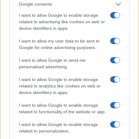
framework operativo include test A/B sui canali p
Google consents
misurare la citation rate.
I want to allow Google to enable storage
related to advertising like cookies on web or
Tracking
device identifiers in apps.
GA4
: creare segmenti e filtri dedicati al traffico ge
I want to allow my user data to be sent to
assistenti AI usando la regex
(chatgpt-user|anth
Google for online advertising purposes.
ai|perplexity|claudebot|gptbot|bingbot/2.0
. I dati mostrano un trend chiaro: senza
extended)
I want to allow Google to send me
segmenti specifici il traffico AI si mescola al traffic
personalized advertising.
organico e non è tracciabile con precisione.
I want to allow Google to enable storage
Aggiungere al form di contatto un campo di origin
related to analytics like cookies on web or
opzione
AI Assistant
, in modo da raccogliere dati
device identifiers in apps.
dichiarativi degli utenti e migliorare la misurazione 
conversioni attribuite alle risposte AI. Dal punto di 
I want to allow Google to enable storage
strategico, questo permette di collegare le citazioni
related to functionality of the website or app.
metriche di business.
I want to allow Google to enable storage
Pianificare il
test mensile dei 25 prompt
e docume
related to personalization.
risultati in un foglio condiviso. Il framework operat