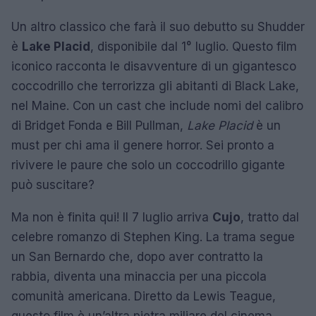
Un altro classico che farà il suo debutto su Shudder
è
Lake Placid
, disponibile dal 1° luglio. Questo film
iconico racconta le disavventure di un gigantesco
coccodrillo che terrorizza gli abitanti di Black Lake,
nel Maine. Con un cast che include nomi del calibro
di Bridget Fonda e Bill Pullman,
Lake Placid
è un
must per chi ama il genere horror. Sei pronto a
rivivere le paure che solo un coccodrillo gigante
può suscitare?
Ma non è finita qui! Il 7 luglio arriva
Cujo
, tratto dal
celebre romanzo di Stephen King. La trama segue
un San Bernardo che, dopo aver contratto la
rabbia, diventa una minaccia per una piccola
comunità americana. Diretto da Lewis Teague,
questo film è un’altra pietra miliare del cinema