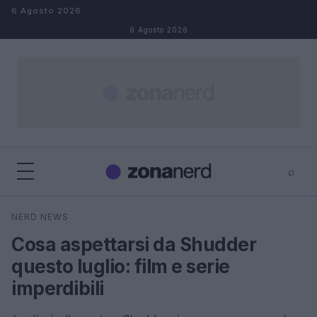
Salta al contenuto
6 Agosto 2026
6 Agosto 2026
⌕
×
⌕
NERD NEWS
Cerca
Cosa aspettarsi da Shudder
questo luglio: film e serie
imperdibili