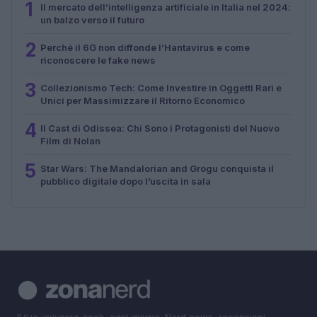
1
Il mercato dell’intelligenza artificiale in Italia nel 2024:
un balzo verso il futuro
2
Perché il 6G non diffonde l’Hantavirus e come
riconoscere le fake news
3
Collezionismo Tech: Come Investire in Oggetti Rari e
Unici per Massimizzare il Ritorno Economico
4
Il Cast di Odissea: Chi Sono i Protagonisti del Nuovo
Film di Nolan
5
Star Wars: The Mandalorian and Grogu conquista il
pubblico digitale dopo l’uscita in sala
Il tuo universo geek, ogni giorno. Nerd news, recensioni