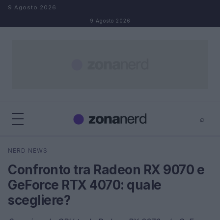
Salta al contenuto
9 Agosto 2026
9 Agosto 2026
⌕
×
⌕
NERD NEWS
Cerca
Confronto tra Radeon RX 9070 e
GeForce RTX 4070: quale
scegliere?