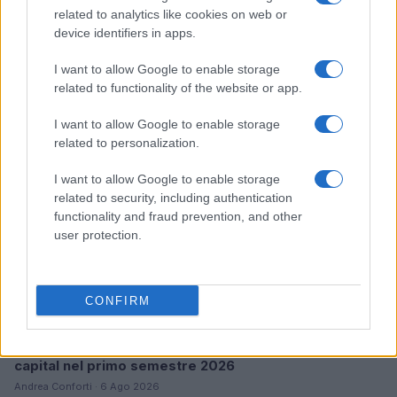
related to analytics like cookies on web or
Pieve Comics 2026: tutto ciò che devi sapere
device identifiers in apps.
sull’evento nerd di Perugia
Andrea Conforti · 6 Ago 2026
I want to allow Google to enable storage
related to functionality of the website or app.
NERD NEWS
I want to allow Google to enable storage
related to personalization.
I want to allow Google to enable storage
related to security, including authentication
functionality and fraud prevention, and other
user protection.
CONFIRM
Boom del settore tech italiano: 652 milioni in venture
capital nel primo semestre 2026
Andrea Conforti · 6 Ago 2026