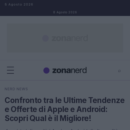
Salta al contenuto
8 Agosto 2026
8 Agosto 2026
⌕
×
⌕
NERD NEWS
Cerca
Confronto tra le Ultime Tendenze
e Offerte di Apple e Android:
Scopri Qual è il Migliore!