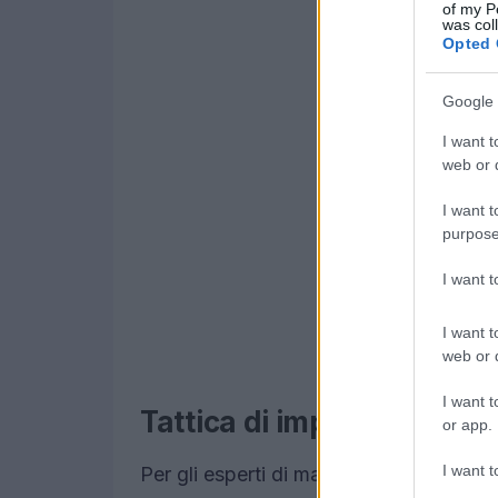
of my P
was col
Opted 
Google 
I want t
web or d
I want t
purpose
I want 
I want t
web or d
I want t
Tattica di implementazio
or app.
I want t
Per gli esperti di marketing, risulta f