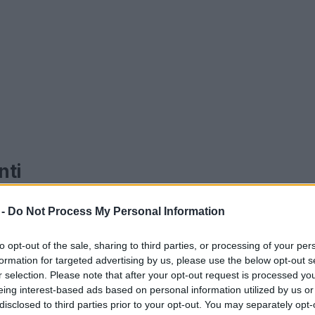
nti
ventato una scienza: la
customer journey
si
 -
Do Not Process My Personal Information
umatori richiedono esperienze personalizzate e
dotto nuove funzionalità in materia di privacy,
to opt-out of the sale, sharing to third parties, or processing of your per
formation for targeted advertising by us, please use the below opt-out s
zzazione della performance e dell’usabilità.
r selection. Please note that after your opt-out request is processed y
eing interest-based ads based on personal information utilized by us or
disclosed to third parties prior to your opt-out. You may separately opt-
e