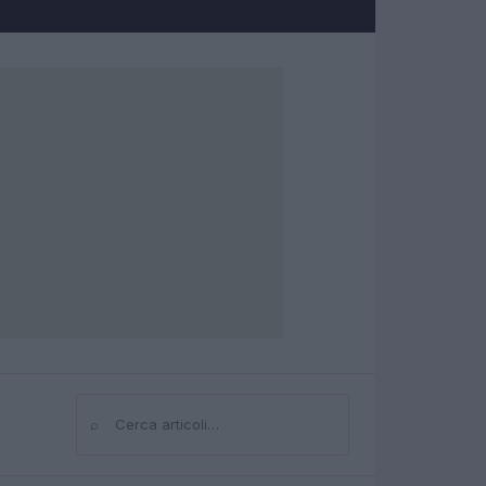
⌕
Cerca