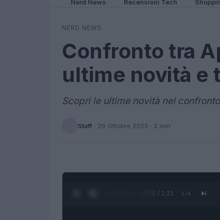
Nerd News
Recensioni Tech
Shoppi
NERD NEWS
Confronto tra A
ultime novità e
Scopri le ultime novità nel confront
Staff
·
29 Ottobre 2025
· 2 min
0:27 / 1:21
1
/
4