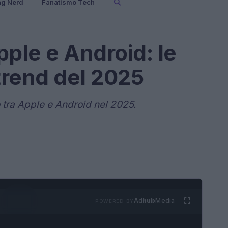
ng Nerd
Fanatismo Tech
pple e Android: le
 trend del 2025
o tra Apple e Android nel 2025.
Ad
hub
Media
POWERED BY