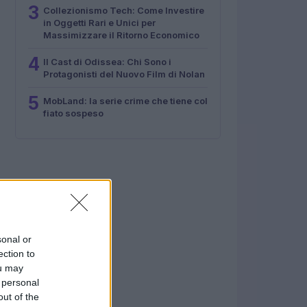
3
Collezionismo Tech: Come Investire
in Oggetti Rari e Unici per
Massimizzare il Ritorno Economico
4
Il Cast di Odissea: Chi Sono i
Protagonisti del Nuovo Film di Nolan
5
MobLand: la serie crime che tiene col
fiato sospeso
sonal or
ection to
ou may
 personal
out of the