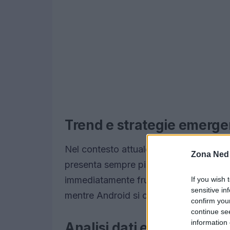
Trend e strategie emerge
Nel contesto attuale, il marketing è di
Zona Ned
presenta sempre più complessa. I cons
immediatamente fruibili. Apple ha intro
If you wish 
sensitive in
mentre Android si concentra sull’ottimi
confirm you
continue se
information 
Analisi dati e performanc