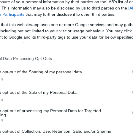
losure of your personal information by third parties on the IAB’s list of
. This information may also be disclosed by us to third parties on the
IA
ato rivela che il
CTR
delle campagne
Participants
that may further disclose it to other third parties.
to un incremento del 15% negli ultimi sei mesi.
 that this website/app uses one or more Google services and may gath
Android
hanno mostrato un aumento del
ROAS
including but not limited to your visit or usage behaviour. You may click 
 to Google and its third-party tags to use your data for below specifi
uccesso delle strategie di marketing adottate,
ogle consent section.
glioramento.
l Data Processing Opt Outs
o opt-out of the Sharing of my personal data.
In
esentato da un’azienda che ha avviato una
be le piattaforme. Attraverso l’utilizzo di un
o opt-out of the Sale of my Personal Data.
so che il 60% delle conversioni derivava da
In
a Android. Questa scoperta ha condotto a una
to opt-out of processing my Personal Data for Targeted
ing.
, con un maggiore focus su Apple.
In
o opt-out of Collection, Use, Retention, Sale, and/or Sharing