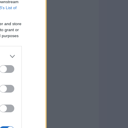
 downstream
B’s List of
er and store
to grant or
ed purposes