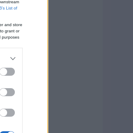
 downstream
B’s List of
er and store
to grant or
ed purposes