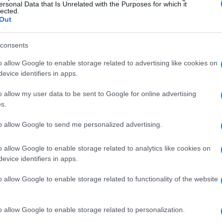
ersonal Data that Is Unrelated with the Purposes for which it
ornate, con dettagli su alba e tramonto, per
lected.
Out
razione con le mappe di Apple, puoi visualizzare
consents
arti nel territorio. Non è fantastico poter trovare
imo?
o allow Google to enable storage related to advertising like cookies on
giornati è fondamentale! Un’area dedicata alle
evice identifiers in apps.
ali ti consente di essere sempre informato sulle
o allow my user data to be sent to Google for online advertising
s.
artecipa attivamente agli eventi in programma,
ria. Perché non approfittare degli eventi locali per
to allow Google to send me personalized advertising.
 fornisce informazioni sui bandi aperti e sulle
o allow Google to enable storage related to analytics like cookies on
cittadini. Un’opportunità da non perdere!
evice identifiers in apps.
ervizi comunali, come gestione rifiuti e farmacie,
gestione quotidiana più efficiente. Chi non ama avere
o allow Google to enable storage related to functionality of the website
o un problema? Puoi inviare segnalazioni dirette
o allow Google to enable storage related to personalization.
isservizi, facilitando l’intervento. Un modo semplice