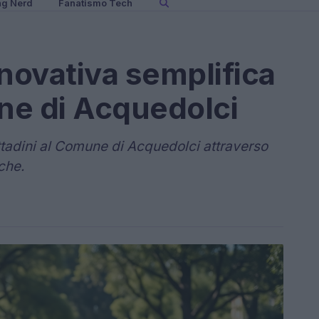
ng Nerd
Fanatismo Tech
novativa semplifica
une di Acquedolci
ttadini al Comune di Acquedolci attraverso
iche.