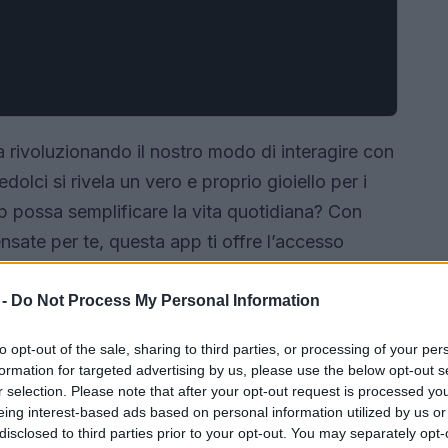
ta rivoluzionando il nostro modo di interagire con
dolci si rivela un vero e proprio gioiello per i
pp possa semplificare la vita quotidiana? Con
ensate per te, questa app ti offre l’accesso
ali. Dalla consultazione delle previsioni meteo
 progettata per tenerti sempre aggiornato e
 -
Do Not Process My Personal Information
to opt-out of the sale, sharing to third parties, or processing of your per
formation for targeted advertising by us, please use the below opt-out s
r selection. Please note that after your opt-out request is processed y
eing interest-based ads based on personal information utilized by us or
disclosed to third parties prior to your opt-out. You may separately opt-