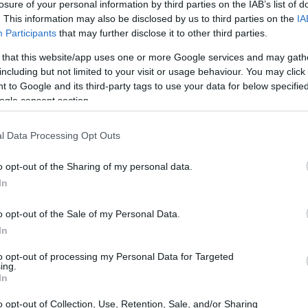
losure of your personal information by third parties on the IAB’s list of
. This information may also be disclosed by us to third parties on the
IA
Participants
that may further disclose it to other third parties.
 that this website/app uses one or more Google services and may gath
including but not limited to your visit or usage behaviour. You may click 
 to Google and its third-party tags to use your data for below specifi
ogle consent section.
l Data Processing Opt Outs
o opt-out of the Sharing of my personal data.
In
o opt-out of the Sale of my Personal Data.
ll’app
In
ro e proprio strumento indispensabile per chi
to opt-out of processing my Personal Data for Targeted
ing.
funzionalità che meritano di essere scoperte:
In
o opt-out of Collection, Use, Retention, Sale, and/or Sharing
re l’ombrello? Con questa funzione puoi