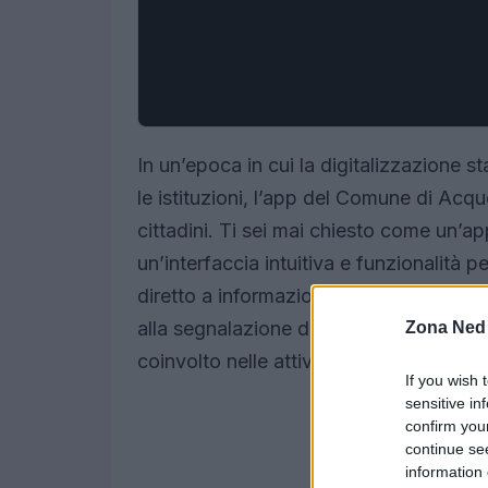
In un’epoca in cui la digitalizzazione s
le istituzioni, l’app del Comune di Acque
cittadini. Ti sei mai chiesto come un’a
un’interfaccia intuitiva e funzionalità p
diretto a informazioni e servizi essenzi
alla segnalazione di disservizi, l’app è
Zona Ned
coinvolto nelle attività del comune.
If you wish 
sensitive in
confirm you
continue se
information 