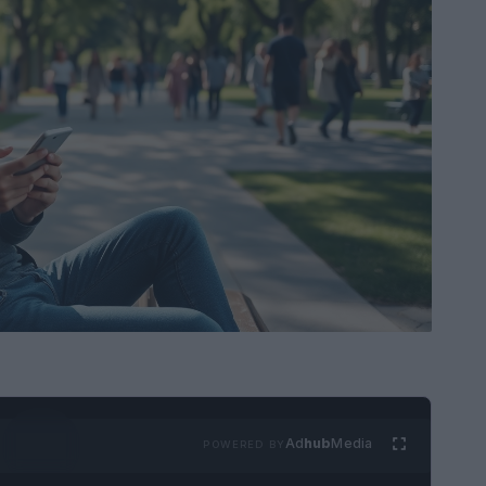
Ad
hub
Media
POWERED BY