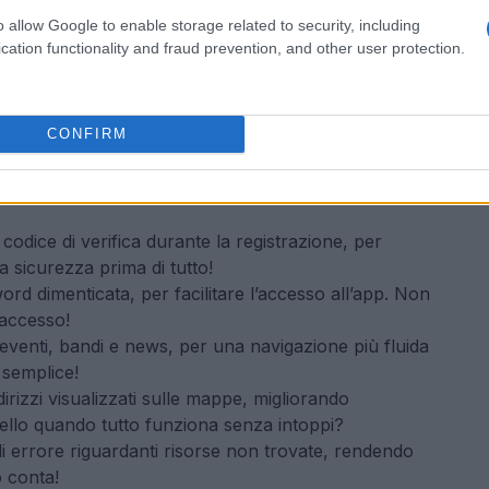
o allow Google to enable storage related to security, including
cation functionality and fraud prevention, and other user protection.
a versione
oramenti significativi, mirati a offrirti
CONFIRM
idabile. Curioso di sapere quali sono? Ecco i
 codice di verifica durante la registrazione, per
 sicurezza prima di tutto!
ord dimenticata, per facilitare l’accesso all’app. Non
’accesso!
 eventi, bandi e news, per una navigazione più fluida
ù semplice!
dirizzi visualizzati sulle mappe, migliorando
bello quando tutto funziona senza intoppi?
i errore riguardanti risorse non trovate, rendendo
o conta!