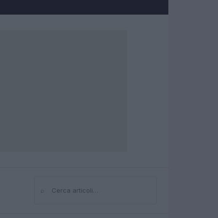
⌕
Cerca