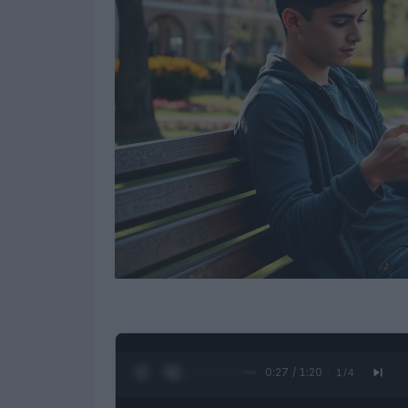
0:28 / 1:20
1
/
4