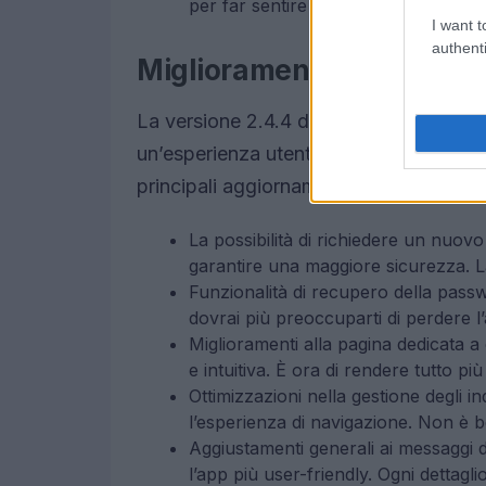
per far sentire la tua voce!
I want t
authenti
Miglioramenti nella nuov
La versione 2.4.4 dell’app introduce migli
un’esperienza utente più completa e aff
principali aggiornamenti:
La possibilità di richiedere un nuovo
garantire una maggiore sicurezza. La
Funzionalità di recupero della passw
dovrai più preoccuparti di perdere l
Miglioramenti alla pagina dedicata a
e intuitiva. È ora di rendere tutto pi
Ottimizzazioni nella gestione degli in
l’esperienza di navigazione. Non è 
Aggiustamenti generali ai messaggi d
l’app più user-friendly. Ogni dettagli