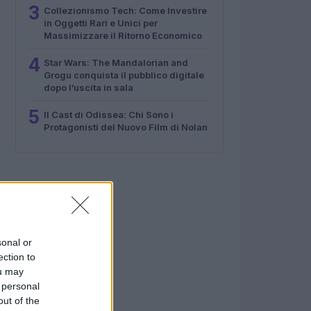
3
Collezionismo Tech: Come Investire
in Oggetti Rari e Unici per
Massimizzare il Ritorno Economico
4
Star Wars: The Mandalorian and
Grogu conquista il pubblico digitale
dopo l’uscita in sala
5
Il Cast di Odissea: Chi Sono i
Protagonisti del Nuovo Film di Nolan
sonal or
ection to
ou may
 personal
out of the