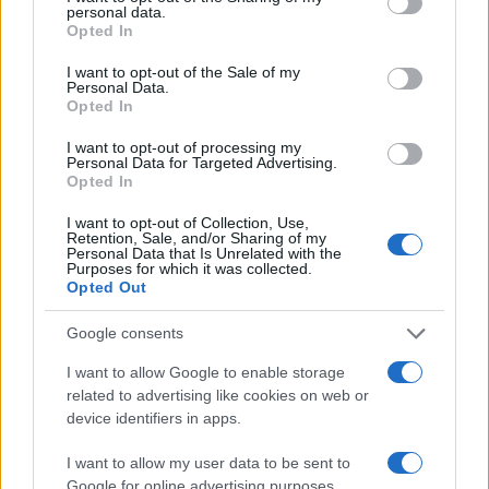
personal data.
grant or deny consent to Google and its third-party tags to
Opted In
use your data for below specified purposes in below Google
consent section.
I want to opt-out of the Sale of my
Personal Data.
Opted In
I want to opt-out of processing my
Personal Data for Targeted Advertising.
Opted In
I want to opt-out of Collection, Use,
Retention, Sale, and/or Sharing of my
Personal Data that Is Unrelated with the
Purposes for which it was collected.
Opted Out
Google consents
I want to allow Google to enable storage
Continua a leggere
related to advertising like cookies on web or
device identifiers in apps.
NERD NEWS
I want to allow my user data to be sent to
Google for online advertising purposes.