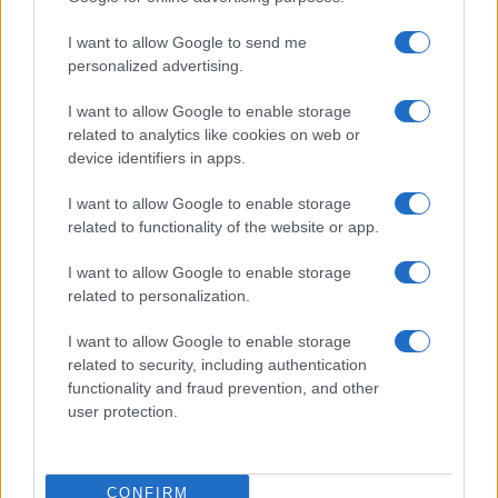
I want to allow Google to send me
personalized advertising.
I want to allow Google to enable storage
related to analytics like cookies on web or
device identifiers in apps.
I want to allow Google to enable storage
related to functionality of the website or app.
Pieve Comics 2026: tutto ciò che devi sapere
I want to allow Google to enable storage
sull’evento nerd di Perugia
related to personalization.
Andrea Conforti · 6 Ago 2026
I want to allow Google to enable storage
NERD NEWS
related to security, including authentication
functionality and fraud prevention, and other
user protection.
CONFIRM