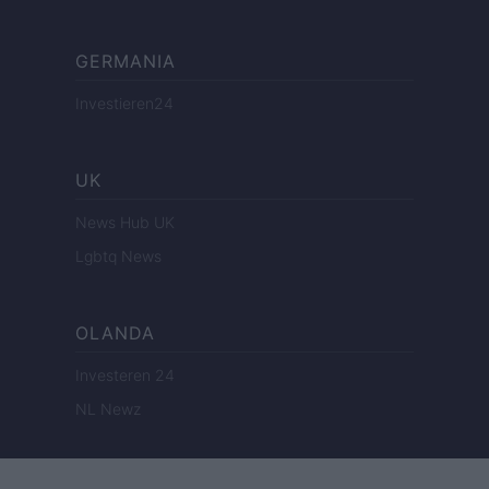
GERMANIA
Investieren24
UK
News Hub UK
Lgbtq News
OLANDA
Investeren 24
NL Newz