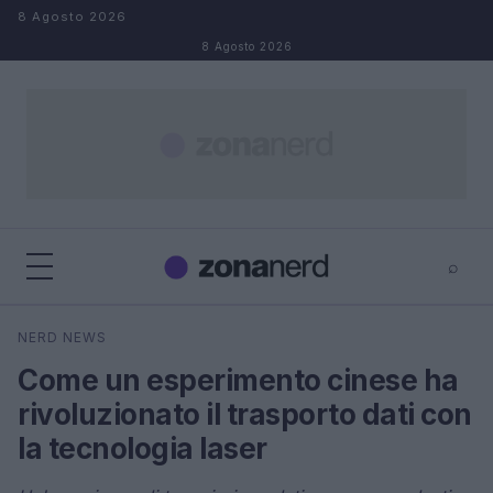
Salta al contenuto
8 Agosto 2026
8 Agosto 2026
⌕
×
⌕
NERD NEWS
Cerca
Come un esperimento cinese ha
rivoluzionato il trasporto dati con
la tecnologia laser