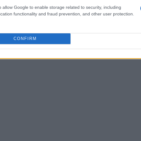
dedicati, come quelli di Telegram. Qui puoi
o allow Google to enable storage related to security, including
promozioni più interessanti, permettendoti di
cation functionality and fraud prevention, and other user protection.
 ad altri acquirenti. Chi non vorrebbe essere il
CONFIRM