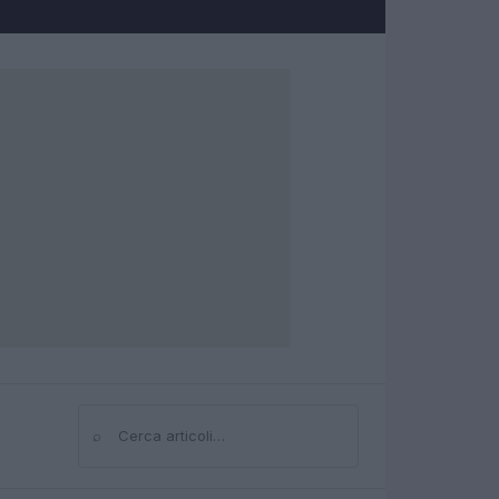
⌕
Cerca