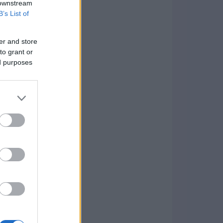
 downstream
B’s List of
er and store
to grant or
ed purposes