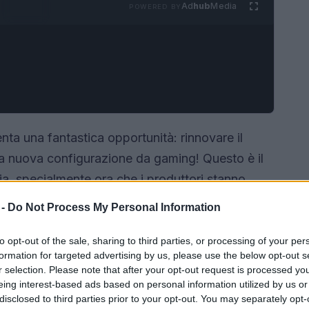
Ad
hub
Media
POWERED BY
enta una fantastica opportunità: rinnovare il
na nuova configurazione da gaming! Questo è il
gia, specialmente ora che i produttori stanno
zi dei modelli precedenti iniziano a scendere.
 -
Do Not Process My Personal Information
ma di una vera e propria strategia di svuotamento
re. Sei pronto a scoprire come sfruttare al meglio
to opt-out of the sale, sharing to third parties, or processing of your per
formation for targeted advertising by us, please use the below opt-out s
 esperienza di gaming?
r selection. Please note that after your opt-out request is processed y
eing interest-based ads based on personal information utilized by us or
disclosed to third parties prior to your opt-out. You may separately opt-