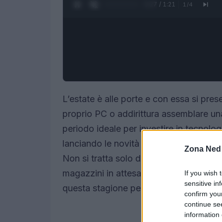
0:28 / 1:21
1
/
4
L’estate è alle porte e con essa si pres
proprio PC o addirittura assemblare u
periodo ideale per investire in tecnolo
lanciando le novità per il 2025 e i prez
Zona Ned
Non si tratta solo di semplici sconti, 
magazzini in attesa delle nuove fornitu
If you wish 
sensitive in
questa stagione per ottimizzare la tua
confirm you
continue se
information 