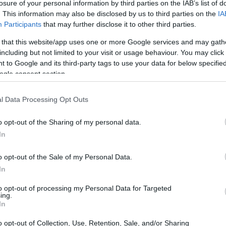
losure of your personal information by third parties on the IAB’s list of
. This information may also be disclosed by us to third parties on the
IA
Participants
that may further disclose it to other third parties.
 that this website/app uses one or more Google services and may gath
including but not limited to your visit or usage behaviour. You may click 
 to Google and its third-party tags to use your data for below specifi
ogle consent section.
l Data Processing Opt Outs
o opt-out of the Sharing of my personal data.
In
o opt-out of the Sale of my Personal Data.
In
rtunità da cogliere
to opt-out of processing my Personal Data for Targeted
ing.
In
e su piattaforme come Amazon, dove le offerte
etico. Ma come navigare in questo mare di
o opt-out of Collection, Use, Retention, Sale, and/or Sharing