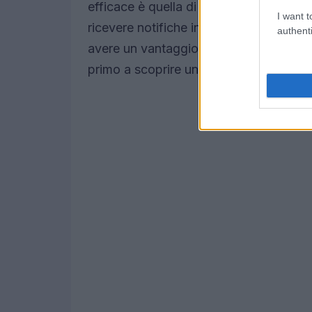
efficace è quella di iscriversi a canali 
I want t
ricevere notifiche in tempo reale sulle 
authenti
avere un vantaggio competitivo rispetto
primo a scoprire un affare imperdibile?