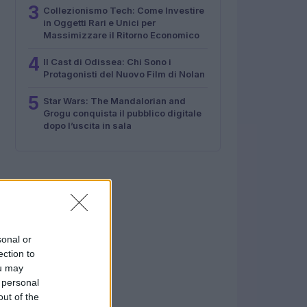
3
Collezionismo Tech: Come Investire
in Oggetti Rari e Unici per
Massimizzare il Ritorno Economico
4
Il Cast di Odissea: Chi Sono i
Protagonisti del Nuovo Film di Nolan
5
Star Wars: The Mandalorian and
Grogu conquista il pubblico digitale
dopo l’uscita in sala
sonal or
ection to
ou may
 personal
out of the