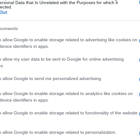
ersonal Data that Is Unrelated with the Purposes for which it
lected.
e le offerte possono variare rapidamente: un
Out
ntato a uno esaurito in pochi minuti. Dunque, è
imo e non lasciarsi sfuggire le occasioni migliori.
consents
o allow Google to enable storage related to advertising like cookies on
to, è importante considerare non solo il prezzo,
evice identifiers in apps.
lità
. Un buon affare non è semplicemente quello
o allow my user data to be sent to Google for online advertising
ffre il miglior valore nel lungo termine. Nella
s.
ascurare questi aspetti, finendo per acquistare
to allow Google to send me personalized advertising.
o esigenze. E tu, sei davvero sicuro di sapere
 di più? Ricorda, il tempo è un fattore critico in
o allow Google to enable storage related to analytics like cookies on
che sembra giusta, non esitare a procedere!
evice identifiers in apps.
o allow Google to enable storage related to functionality of the website
ferte tecnologiche
o allow Google to enable storage related to personalization.
liori offerte nel settore tech, una strategia