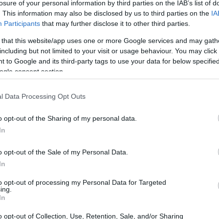
losure of your personal information by third parties on the IAB’s list of
. This information may also be disclosed by us to third parties on the
IA
Participants
that may further disclose it to other third parties.
 that this website/app uses one or more Google services and may gath
including but not limited to your visit or usage behaviour. You may click 
 to Google and its third-party tags to use your data for below specifi
ogle consent section.
l Data Processing Opt Outs
o opt-out of the Sharing of my personal data.
In
o opt-out of the Sale of my Personal Data.
In
ustomer journey
to opt-out of processing my Personal Data for Targeted
ing.
un cambiamento significativo nel modo in cui i
In
.
Nella mia esperienza in Google,
ho notato
o opt-out of Collection, Use, Retention, Sale, and/or Sharing