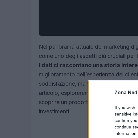
Nel panorama attuale del marketing dig
come uno degli aspetti più cruciali per
I dati ci raccontano una storia inter
miglioramento dell’esperienza del clie
soddisfazione, ma vedono anche un inc
articolo, esploreremo insieme come ott
Zona Ned
scoprire un prodotto fino all’acquisto e 
If you wish 
investimenti.
sensitive in
confirm you
continue se
information 