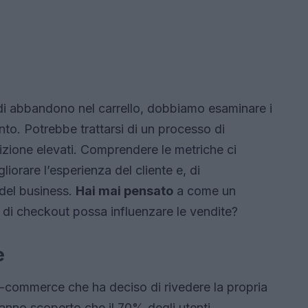
di abbandono nel carrello, dobbiamo esaminare i
to. Potrebbe trattarsi di un processo di
izione elevati. Comprendere le metriche ci
liorare l’esperienza del cliente e, di
del business.
Hai mai pensato
a come un
di checkout possa influenzare le vendite?
e
e-commerce che ha deciso di rivedere la propria
hanno scoperto che il 70% degli utenti