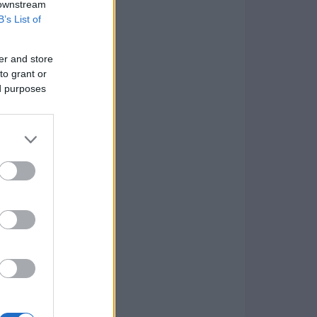
 downstream
B’s List of
er and store
to grant or
ed purposes