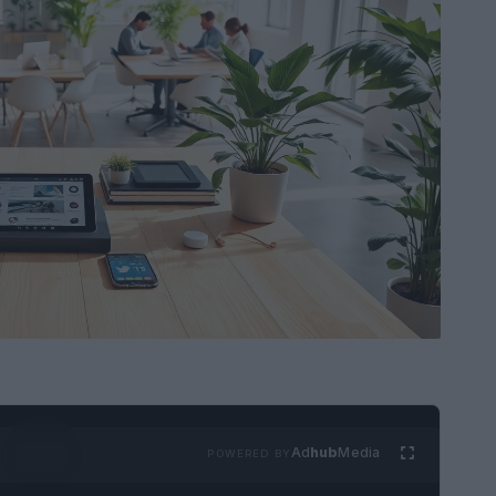
Ad
hub
Media
POWERED BY