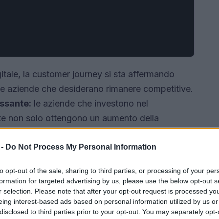
itale, la customer journey si sta affermando
 le aziende che desiderano rimanere competitive.
essante:
le aziende che investono nel
nte non solo ottengono un aumento della
remento delle loro conversioni. In questo
imizzare ogni fase di questo viaggio, dallo
 -
Do Not Process My Personal Information
oltre, per massimizzare il ritorno sugli
to opt-out of the sale, sharing to third parties, or processing of your per
formation for targeted advertising by us, please use the below opt-out s
r selection. Please note that after your opt-out request is processed y
eing interest-based ads based on personal information utilized by us or
disclosed to third parties prior to your opt-out. You may separately opt-