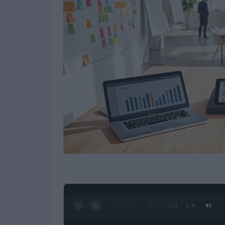
0:28 / 1:23
1
/
4