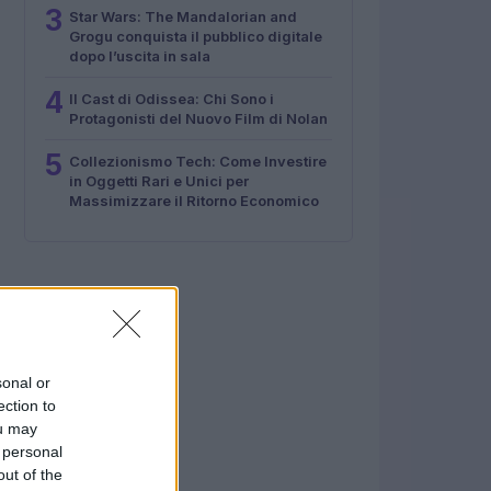
3
Star Wars: The Mandalorian and
Grogu conquista il pubblico digitale
dopo l’uscita in sala
4
Il Cast di Odissea: Chi Sono i
Protagonisti del Nuovo Film di Nolan
5
Collezionismo Tech: Come Investire
in Oggetti Rari e Unici per
Massimizzare il Ritorno Economico
sonal or
ection to
ou may
 personal
out of the