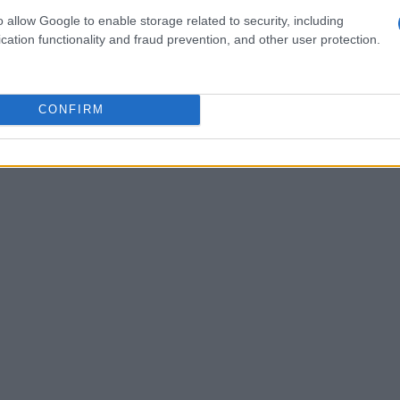
fondamentale analizzare i dati e le performance
o allow Google to enable storage related to security, including
cation functionality and fraud prevention, and other user protection.
ondita del tasso di clic (CTR) e del ritorno sugli
nire informazioni cruciali su quali strategie
iustamenti.
I dati ci raccontano che
spesso ci
CONFIRM
liente dove si verificano abbandoni, e