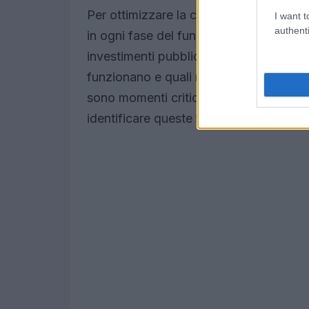
Per ottimizzare la customer journey, è 
I want t
authenti
in ogni fase del funnel. L’analisi approf
investimenti pubblicitari (ROAS) può for
funzionano e quali necessitano di agg
sono momenti critici nel percorso del c
identificare queste fasi è essenziale.