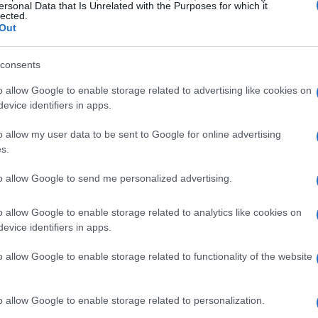
ve ogni interazione viene misurata e analizzata
ersonal Data that Is Unrelated with the Purposes for which it
lected.
 non sono più semplici destinatari di messaggi
Out
ersonalizzate e coinvolgenti. Ma cosa significa
consents
to all’emergere di nuove strategie che si
ull’intero percorso del cliente.
o allow Google to enable storage related to advertising like cookies on
evice identifiers in apps.
 di attribuzione più sofisticati per
o allow my user data to be sent to Google for online advertising
efficaci nel guidare le conversioni. Ad
s.
nsente di attribuire il giusto valore a ciascun
to allow Google to send me personalized advertising.
cliente, migliorando così la pianificazione delle
.
Ti sei mai chiesto
come un semplice
o allow Google to enable storage related to analytics like cookies on
evice identifiers in apps.
i clienti possa trasformare la tua strategia di
o allow Google to enable storage related to functionality of the website
 e dei dati
o allow Google to enable storage related to personalization.