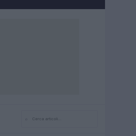
⌕
Cerca