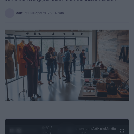
Staff
·
21 Giugno 2025
· 4 min
0:29 /
Ad
hub
Media
POWERED
1
/
4
1:50
BY