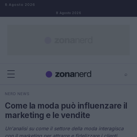
Salta al contenuto
8 Agosto 2026
8 Agosto 2026
⌕
×
⌕
NERD NEWS
Cerca
Come la moda può influenzare il
marketing e le vendite
Un'analisi su come il settore della moda interagisca
con il marketing per attrarre e fidelizzare i clienti.