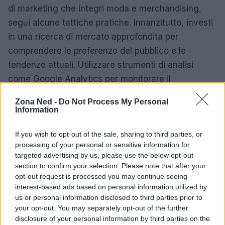
di marketing che integri moda e merchandising,
segui alcune tattiche pratiche. Innanzitutto, investi
in una ricerca di mercato approfondita per
comprendere le preferenze del pubblico e le
tendenze attuali. Utilizzare strumenti di analisi
come Google Analytics per monitorare il
comportamento degli utenti e le performance delle
Zona Ned -
Do Not Process My Personal
campagne è essenziale.
Information
In secondo luogo, crea contenuti visivi accattivanti
If you wish to opt-out of the sale, sharing to third parties, or
e storie coinvolgenti che parlino direttamente al tuo
processing of your personal or sensitive information for
targeted advertising by us, please use the below opt-out
pubblico. I KPI da monitorare includono il CTR, il
section to confirm your selection. Please note that after your
tasso di conversione, il ROAS e la crescita dei
opt-out request is processed you may continue seeing
follower sui social media. Infine, ricorda
interest-based ads based on personal information utilized by
us or personal information disclosed to third parties prior to
l’importanza del customer journey: ogni interazione
your opt-out. You may separately opt-out of the further
deve essere ottimizzata per garantire
disclosure of your personal information by third parties on the