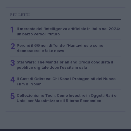
PIÙ LETTI
1
Il mercato dell’intelligenza artificiale in Italia nel 2024:
un balzo verso il futuro
2
Perché il 6G non diffonde l’Hantavirus e come
riconoscere le fake news
3
Star Wars: The Mandalorian and Grogu conquista il
pubblico digitale dopo l’uscita in sala
4
Il Cast di Odissea: Chi Sono i Protagonisti del Nuovo
Film di Nolan
5
Collezionismo Tech: Come Investire in Oggetti Rari e
Unici per Massimizzare il Ritorno Economico