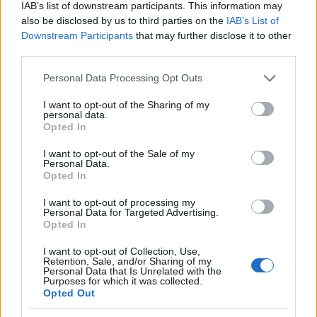
un’esperienza fluida e soddisfacente per l’utente.
IAB’s list of downstream participants. This information may
also be disclosed by us to third parties on the
IAB’s List of
Sei pronto a mettere in pratica queste strategie?
Downstream Participants
that may further disclose it to other
third parties.
Please note that this website/app uses one or more Google
Personal Data Processing Opt Outs
AUTORE
services and may gather and store information including but
Staff
not limited to your visit or usage behaviour. You may click to
I want to opt-out of the Sharing of my
personal data.
grant or deny consent to Google and its third-party tags to
Opted In
use your data for below specified purposes in below Google
consent section.
I want to opt-out of the Sale of my
Personal Data.
Opted In
I want to opt-out of processing my
Personal Data for Targeted Advertising.
Opted In
I want to opt-out of Collection, Use,
Retention, Sale, and/or Sharing of my
Personal Data that Is Unrelated with the
Purposes for which it was collected.
Opted Out