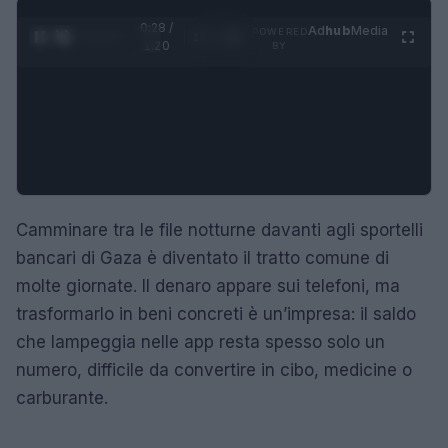
0:29 /
Ad
hub
Media
POWERED
1
/
4
1:20
BY
Camminare tra le file notturne davanti agli sportelli
bancari di Gaza è diventato il tratto comune di
molte giornate. Il denaro appare sui telefoni, ma
trasformarlo in beni concreti è un’impresa: il saldo
che lampeggia nelle app resta spesso solo un
numero, difficile da convertire in cibo, medicine o
carburante.