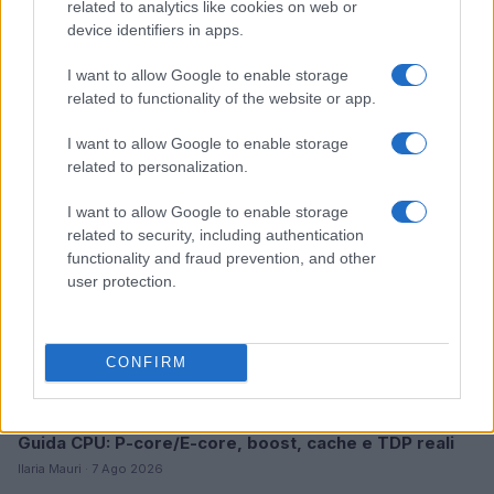
related to analytics like cookies on web or
device identifiers in apps.
Dalla musica alla letteratura: il viaggio di Francesco
Guccini
I want to allow Google to enable storage
Andrea Conforti · 7 Ago 2026
related to functionality of the website or app.
FANATISMO TECH
I want to allow Google to enable storage
related to personalization.
I want to allow Google to enable storage
related to security, including authentication
functionality and fraud prevention, and other
user protection.
CONFIRM
Guida CPU: P-core/E-core, boost, cache e TDP reali
Ilaria Mauri · 7 Ago 2026