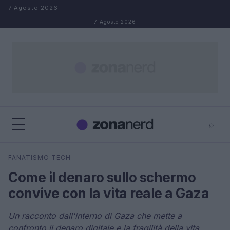
Salta al contenuto
7 Agosto 2026
7 Agosto 2026
⌕
×
⌕
FANATISMO TECH
Cerca
Come il denaro sullo schermo
convive con la vita reale a Gaza
Un racconto dall'interno di Gaza che mette a
confronto il denaro digitale e la fragilità della vita