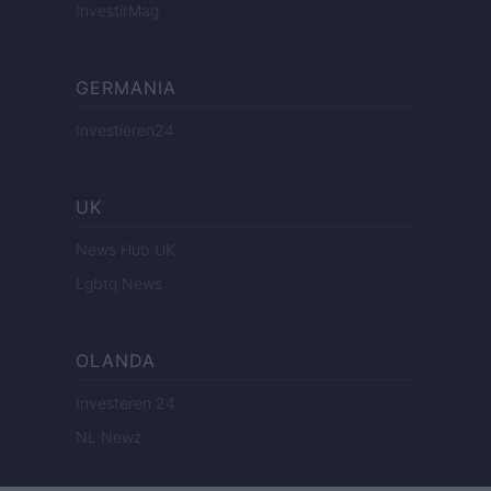
InvestirMag
GERMANIA
Investieren24
UK
News Hub UK
Lgbtq News
OLANDA
Investeren 24
NL Newz