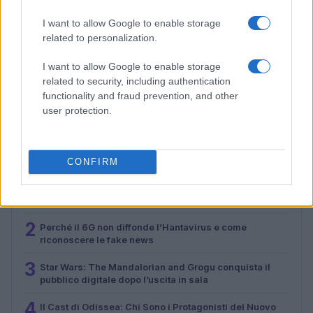
I want to allow Google to enable storage
related to personalization.
I want to allow Google to enable storage
Malescomics 2026: eventi, ospiti e attività in Valle
Vigezzo
related to security, including authentication
functionality and fraud prevention, and other
Andrea Conforti · 5 Ago 2026
user protection.
PIÙ LETTI
CONFIRM
1
Il mercato dell’intelligenza artificiale in Italia nel 2024:
un balzo verso il futuro
2
Perché il 6G non diffonde l’Hantavirus e come
riconoscere le fake news
3
Star Wars: The Mandalorian and Grogu conquista il
pubblico digitale dopo l’uscita in sala
4
Il Cast di Odissea: Chi Sono i Protagonisti del Nuovo