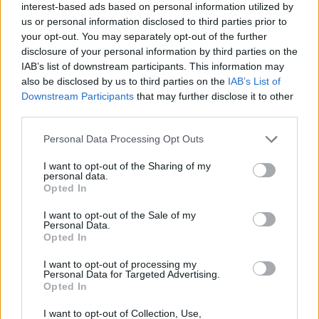
interest-based ads based on personal information utilized by
us or personal information disclosed to third parties prior to
your opt-out. You may separately opt-out of the further
disclosure of your personal information by third parties on the
IAB’s list of downstream participants. This information may
also be disclosed by us to third parties on the
IAB’s List of
Downstream Participants
that may further disclose it to other
third parties.
Please note that this website/app uses one or more Google
Personal Data Processing Opt Outs
services and may gather and store information including but
not limited to your visit or usage behaviour. You may click to
I want to opt-out of the Sharing of my
personal data.
grant or deny consent to Google and its third-party tags to
Pieve Comics 2026: tutto ciò che devi sapere
Opted In
use your data for below specified purposes in below Google
sull’evento nerd di Perugia
consent section.
I want to opt-out of the Sale of my
Andrea Conforti · 6 Ago 2026
Personal Data.
Opted In
NERD NEWS
I want to opt-out of processing my
Personal Data for Targeted Advertising.
Opted In
I want to opt-out of Collection, Use,