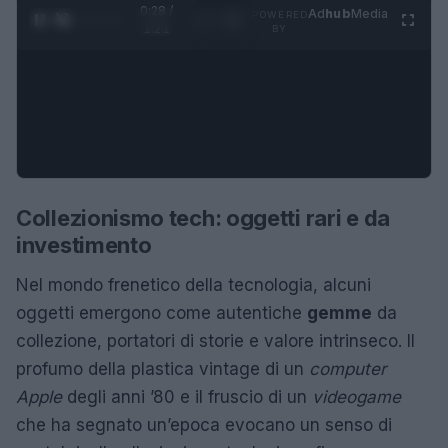
0:29 /
Ad
hub
Media
POWERED
1
/
4
1:21
BY
Collezionismo tech: oggetti rari e da
investimento
Nel mondo frenetico della tecnologia, alcuni
oggetti emergono come autentiche
gemme
da
collezione, portatori di storie e valore intrinseco. Il
profumo della plastica vintage di un
computer
Apple
degli anni ’80 e il fruscio di un
videogame
che ha segnato un’epoca evocano un senso di