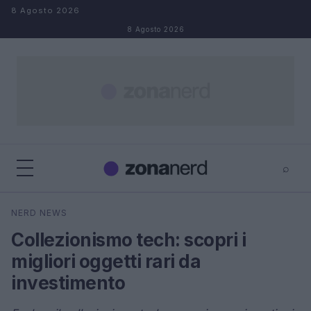
Salta al contenuto
8 Agosto 2026
8 Agosto 2026
⌕
×
⌕
NERD NEWS
Cerca
Collezionismo tech: scopri i
migliori oggetti rari da
investimento