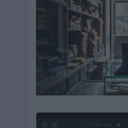
0:28 / 1:21
1
/
4