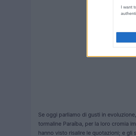
I want t
authenti
Se oggi parliamo di gusti in evoluzione
tormaline Paraíba, per la loro cromia i
hanno visto risalire le quotazioni; e gli