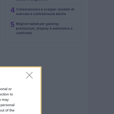
4
Collezionismo e scalper: modelli di
mercato e contromisure etiche
5
Migliori tablet per gaming:
prestazioni, display e autonomia a
confronto
sonal or
ection to
ou may
 personal
out of the