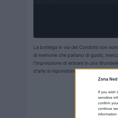
La bottega in via dei Condotti non som
di memorie che parlano di gusto, mercato 
l’impressione di entrare in una Wunde
d’arte si rispondono come in un raccon
Zona Ned
If you wish 
sensitive in
confirm you
continue se
information 