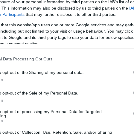
losure of your personal information by third parties on the IAB’s list of
. This information may also be disclosed by us to third parties on the
IA
Participants
that may further disclose it to other third parties.
 that this website/app uses one or more Google services and may gath
including but not limited to your visit or usage behaviour. You may click 
 to Google and its third-party tags to use your data for below specifi
ogle consent section.
l Data Processing Opt Outs
o opt-out of the Sharing of my personal data.
 fine Ottocento, quando la loro attività aveva il
In
stocratici e intellettuali. Oggi Carlo Eleuteri
o opt-out of the Sale of my Personal Data.
formando quel savoir-faire in una vocazione per
In
antico e il vintage. Non è stata una scelta casuale:
to opt-out of processing my Personal Data for Targeted
perienza pratica e competenze tecniche accumulate
ing.
, per precisione e cura, è riconosciuto oltre
In
o opt-out of Collection, Use, Retention, Sale, and/or Sharing