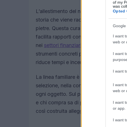
of my P
was col
L’allestimento del negozio parla più di
Opted 
storia che viene raccontata attraverso 
Google 
pietre. Questa cura espositiva non è so
I want t
facilita rapporti con collezionisti e mer
web or d
nei
settori finanziario e fintech
sottolin
strumenti concreti per sostenere il pr
I want t
purpose
riduce tempi e incertezze nelle negozia
I want 
La linea familiare è una colonna portan
I want t
selezione, nella conservazione e nella p
web or d
ogni oggetto. Sul piano commerciale, qu
e chi compra sa di potersi riferire a un 
I want t
or app.
così costruita alleggerisce molte formal
I want t