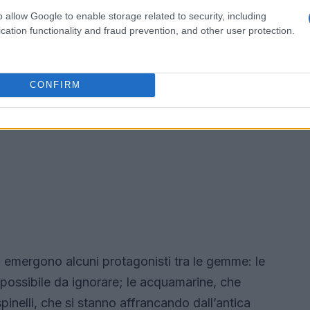
o allow Google to enable storage related to security, including
cation functionality and fraud prevention, and other user protection.
CONFIRM
, emergono alcuni protagonisti tra le gemme: le
mpossibile da ignorare; le acquamarine, che
 spinelli, che si stanno affrancando dall’antica