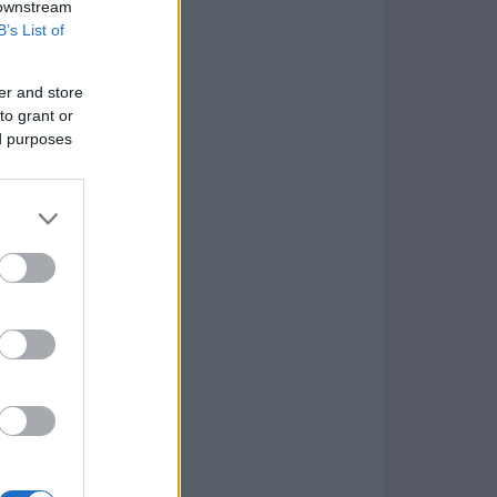
 downstream
B’s List of
er and store
to grant or
ed purposes