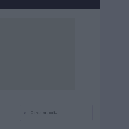
⌕
Cerca