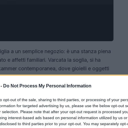
iglia a un semplice negozio: è una stanza piena
e affetti familiari. Varcata la soglia, si ha
rkammer contemporanea, dove gioielli e oggetti
to che attraversa generazioni.
 -
Do Not Process My Personal Information
to opt-out of the sale, sharing to third parties, or processing of your per
formation for targeted advertising by us, please use the below opt-out s
r selection. Please note that after your opt-out request is processed y
eing interest-based ads based on personal information utilized by us or
disclosed to third parties prior to your opt-out. You may separately opt-