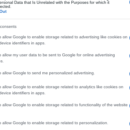
ersonal Data that Is Unrelated with the Purposes for which it
lected.
 mille schede tecniche. Ogni pezzo ha una sua
Out
materiali, disegno, provenienza e qualità delle
consents
lo estetica: aumenta la percezione del valore e
o allow Google to enable storage related to advertising like cookies on
cati esteri. Un analista che ha lavorato a lungo
evice identifiers in apps.
ea come la trasparenza e la curatela siano
ezzo sul mercato — non retorica, ma pratica che
o allow my user data to be sent to Google for online advertising
s.
zioni.
to allow Google to send me personalized advertising.
te: la passione tramandata si legge nella
o allow Google to enable storage related to analytics like cookies on
azienza con cui si ricostruiscono le storie dietro
evice identifiers in apps.
esta continuità si traduce in fiducia: chi vende
nome con radici e reputazione, e la credibilità
o allow Google to enable storage related to functionality of the website
ità nella due diligence.
o allow Google to enable storage related to personalization.