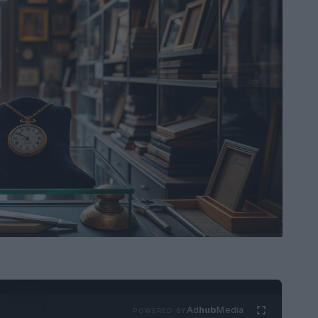
Ad
hub
Media
POWERED BY