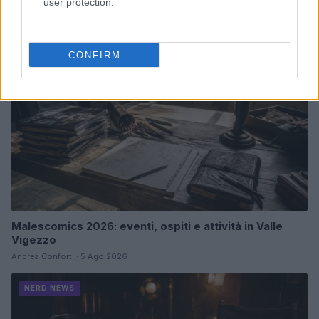
user protection.
NERD NEWS
CONFIRM
Malescomics 2026: eventi, ospiti e attività in Valle
Vigezzo
Andrea Conforti · 5 Ago 2026
NERD NEWS