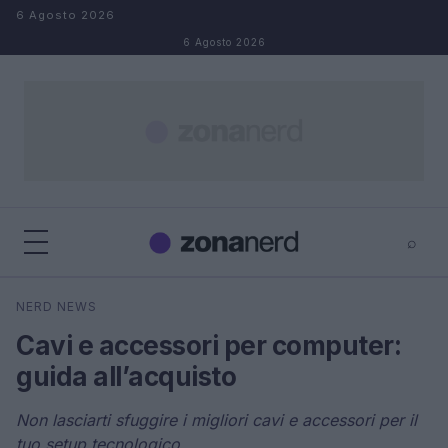
Salta al contenuto
6 Agosto 2026
6 Agosto 2026
⌕
×
⌕
NERD NEWS
Cerca
Cavi e accessori per computer:
guida all’acquisto
Non lasciarti sfuggire i migliori cavi e accessori per il
tuo setup tecnologico.