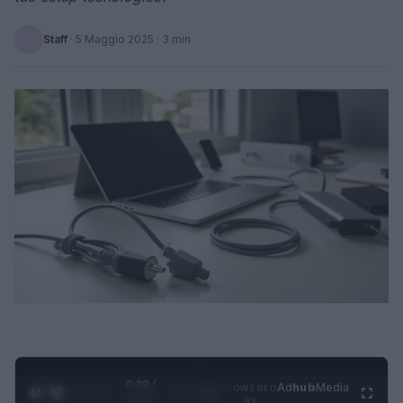
Staff
·
5 Maggio 2025
· 3 min
0:29 /
Ad
hub
Media
POWERED
1
/
4
1:21
BY