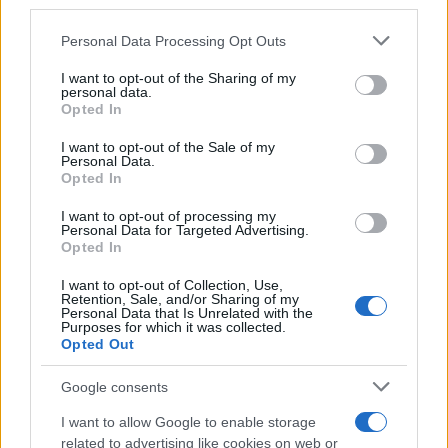
Staff
third parties.
Please note that this website/app uses one or more Google
Personal Data Processing Opt Outs
services and may gather and store information including but
not limited to your visit or usage behaviour. You may click to
I want to opt-out of the Sharing of my
personal data.
grant or deny consent to Google and its third-party tags to
Opted In
use your data for below specified purposes in below Google
consent section.
I want to opt-out of the Sale of my
Personal Data.
Opted In
I want to opt-out of processing my
Personal Data for Targeted Advertising.
Opted In
I want to opt-out of Collection, Use,
Retention, Sale, and/or Sharing of my
Personal Data that Is Unrelated with the
Purposes for which it was collected.
Opted Out
Google consents
I want to allow Google to enable storage
related to advertising like cookies on web or