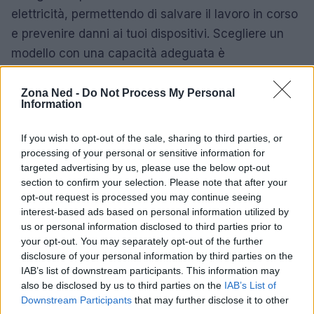
elettricità, permettendo di salvare il lavoro in corso
e prevenire danni ai tuoi dispositivi. Scegliere un
modello con una capacità adeguata è
fondamentale per garantire la protezione
necessaria.
Zona Ned -
Do Not Process My Personal
Information
Modelli di UPS disponibili
If you wish to opt-out of the sale, sharing to third parties, or
UPS 650VA
– Prezzo: 75,61 €
processing of your personal or sensitive information for
UPS 1200VA
– Prezzo: 123,56 €
targeted advertising by us, please use the below opt-out
section to confirm your selection. Please note that after your
opt-out request is processed you may continue seeing
Investire in un UPS di qualità è essenziale per ogni
interest-based ads based on personal information utilized by
nerd della tecnologia che desidera mantenere i
us or personal information disclosed to third parties prior to
propri dispositivi al sicuro.
your opt-out. You may separately opt-out of the further
disclosure of your personal information by third parties on the
IAB’s list of downstream participants. This information may
also be disclosed by us to third parties on the
IAB’s List of
AUTORE
Downstream Participants
that may further disclose it to other