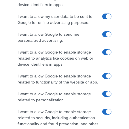
device identifiers in apps.
I want to allow my user data to be sent to
Continua a leggere
Google for online advertising purposes.
I want to allow Google to send me
NERD NEWS
personalized advertising.
I want to allow Google to enable storage
related to analytics like cookies on web or
device identifiers in apps.
I want to allow Google to enable storage
related to functionality of the website or app.
I want to allow Google to enable storage
related to personalization.
I want to allow Google to enable storage
Boom del settore tech italiano: 652 milioni in venture
related to security, including authentication
capital nel primo semestre 2026
functionality and fraud prevention, and other
Andrea Conforti · 6 Ago 2026