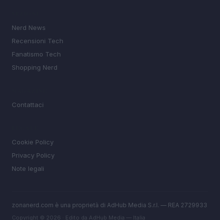
SEZIONI
Nerd News
Recensioni Tech
Fanatismo Tech
Shopping Nerd
MAGAZINE
Contattaci
LEGALE
Cookie Policy
Privacy Policy
Note legali
zonanerd.com è una proprietà di AdHub Media S.r.l. — REA 2729933
Copyright © 2026 · Edito da AdHub Media — Italia