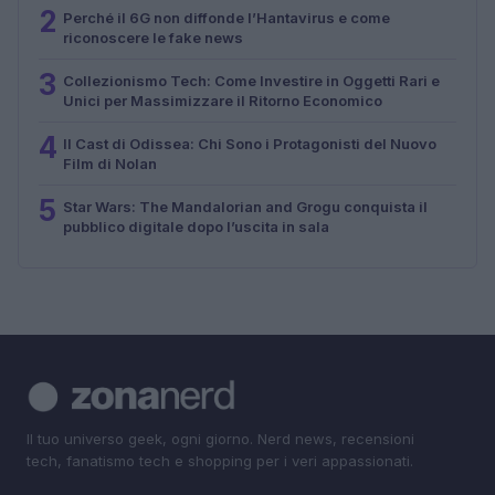
2
Perché il 6G non diffonde l’Hantavirus e come
riconoscere le fake news
3
Collezionismo Tech: Come Investire in Oggetti Rari e
Unici per Massimizzare il Ritorno Economico
4
Il Cast di Odissea: Chi Sono i Protagonisti del Nuovo
Film di Nolan
5
Star Wars: The Mandalorian and Grogu conquista il
pubblico digitale dopo l’uscita in sala
Il tuo universo geek, ogni giorno. Nerd news, recensioni
tech, fanatismo tech e shopping per i veri appassionati.