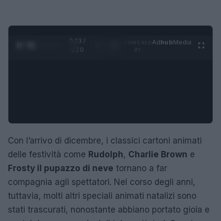
0:24 /
Ad
hub
Media
POWERED
1
/
4
1:20
BY
Con l’arrivo di dicembre, i classici cartoni animati
delle festività come
Rudolph
,
Charlie Brown
e
Frosty il pupazzo di neve
tornano a far
compagnia agli spettatori. Nel corso degli anni,
tuttavia, molti altri speciali animati natalizi sono
stati trascurati, nonostante abbiano portato gioia e