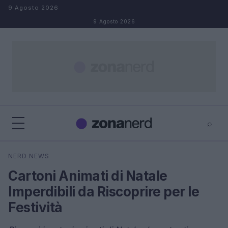
Salta al contenuto
9 Agosto 2026
9 Agosto 2026
⌕
×
⌕
NERD NEWS
Cerca
Cartoni Animati di Natale
Imperdibili da Riscoprire per le
Festività