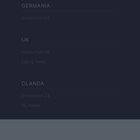
GERMANIA
Investieren24
UK
News Hub UK
Lgbtq News
OLANDA
Investeren 24
NL Newz