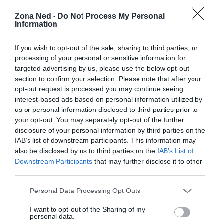
Sebbene non facciano più parte del palinsesto
televisivo annuale, continuano a rappresentare la
Zona Ned -
Do Not Process My Personal
Information
magia del Natale e la semplicità delle storie
animate. Riscoprire questi speciali consente di
If you wish to opt-out of the sale, sharing to third parties, or
stringere un legame con il passato e rivivere
processing of your personal or sensitive information for
targeted advertising by us, please use the below opt-out
l’incanto delle festività.
section to confirm your selection. Please note that after your
opt-out request is processed you may continue seeing
interest-based ads based on personal information utilized by
us or personal information disclosed to third parties prior to
AUTORE
your opt-out. You may separately opt-out of the further
Staff
disclosure of your personal information by third parties on the
IAB’s list of downstream participants. This information may
also be disclosed by us to third parties on the
IAB’s List of
Downstream Participants
that may further disclose it to other
third parties.
Please note that this website/app uses one or more Google
Personal Data Processing Opt Outs
services and may gather and store information including but
not limited to your visit or usage behaviour. You may click to
I want to opt-out of the Sharing of my
personal data.
grant or deny consent to Google and its third-party tags to