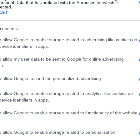
ersonal Data that Is Unrelated with the Purposes for which it
lected.
i poter parlare con un gruppo di fino a 15
Out
ioni o disconnessioni. Nella mia esperienza in
ntale avere strumenti che ottimizzino la
consents
o è un ottimo esempio di come la tecnologia
o allow Google to enable storage related to advertising like cookies on
e.
evice identifiers in apps.
o allow my user data to be sent to Google for online advertising
re questo dispositivo speciale. Il Cardo
s.
l che lo rende ideale per qualsiasi
to allow Google to send me personalized advertising.
i
JBL
da 40 mm offrono un audio di alta qualità,
i brano musicale in un’esperienza coinvolgente.
o allow Google to enable storage related to analytics like cookies on
successo di un prodotto: la capacità di soddisfare
evice identifiers in apps.
ali. Ti piace ascoltare la musica mentre guidi?
o allow Google to enable storage related to functionality of the website
 tuo.
o allow Google to enable storage related to personalization.
essorio pensato per il