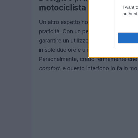
motociclista moderno
I want t
authenti
Un altro aspetto notevole del Cardo
praticità. Con un peso di soli 142 gram
garantire un utilizzo confortevole duran
in sole due ore e un’autonomia di 12 or
Personalmente, credo fermamente che
comfort
, e questo interfono lo fa in m