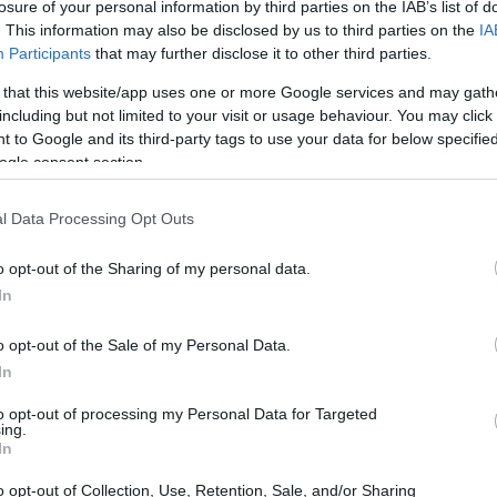
losure of your personal information by third parties on the IAB’s list of
. This information may also be disclosed by us to third parties on the
IA
Participants
that may further disclose it to other third parties.
 that this website/app uses one or more Google services and may gath
including but not limited to your visit or usage behaviour. You may click 
 to Google and its third-party tags to use your data for below specifi
ogle consent section.
l Data Processing Opt Outs
o opt-out of the Sharing of my personal data.
In
o opt-out of the Sale of my Personal Data.
inisce la comunicazione in moto
In
to opt-out of processing my Personal Data for Targeted
essante riguardo al Cardo PACKTALK NEO SINGLE.
ing.
In
munication
di seconda generazione, i
o fluido e senza interruzioni, persino a
o opt-out of Collection, Use, Retention, Sale, and/or Sharing