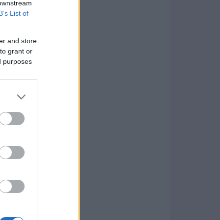
 downstream
B’s List of
er and store
to grant or
ed purposes