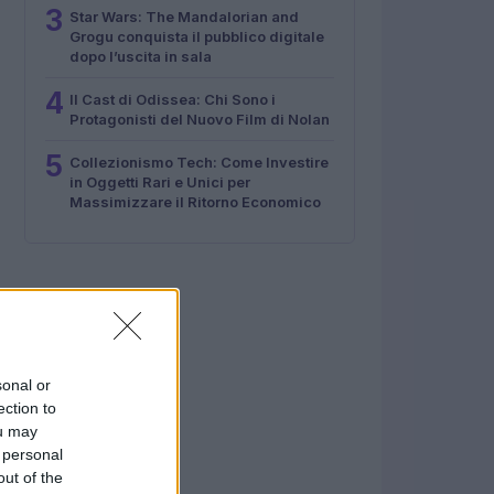
3
Star Wars: The Mandalorian and
Grogu conquista il pubblico digitale
dopo l’uscita in sala
4
Il Cast di Odissea: Chi Sono i
Protagonisti del Nuovo Film di Nolan
5
Collezionismo Tech: Come Investire
in Oggetti Rari e Unici per
Massimizzare il Ritorno Economico
sonal or
ection to
ou may
 personal
out of the