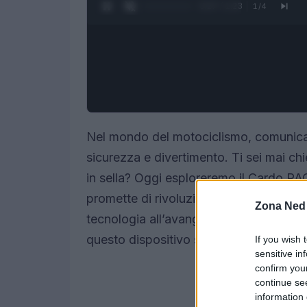
0:28 / 1:23
1
/
4
Nel mondo del motociclismo, comunicare
sicurezza e divertimento. Ti sei mai ch
in sella? Oggi esploreremo il Cardo 
promette di rivoluzionare il modo in c
Zona Ned
tecnologia all’avanguardia e una serie d
questo dispositivo si propone come un
If you wish 
sensitive in
confirm you
continue se
information 