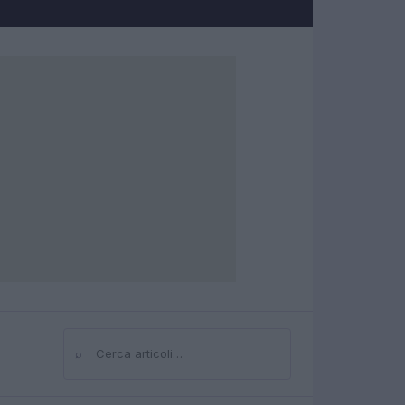
⌕
Cerca