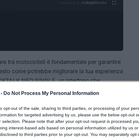
Ad
hub
Media
POWERED BY
 tra motociclisti è fondamentale per garantire
iesto come potrebbe migliorare la tua esperienza
PACKTALK NEO SINGLE, un interfono che
ui ci connettiamo mentre viaggiamo. Con la sua
 -
Do Not Process My Personal Information
i funzionalità pensate per l’uso su strada,
 compagno di viaggio indispensabile.
to opt-out of the sale, sharing to third parties, or processing of your per
formation for targeted advertising by us, please use the below opt-out s
r selection. Please note that after your opt-out request is processed y
eing interest-based ads based on personal information utilized by us or
disclosed to third parties prior to your opt-out. You may separately opt-