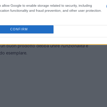
o allow Google to enable storage related to security, including
cation functionality and fraud prevention, and other user protection.
 PACKTALK NEO SINGLE è la sua leggerezza e
mi, è progettato per non appesantire il casco e
CONFIRM
te lunghe percorrenze. Inoltre, la ricarica rapida
e lo rendono un dispositivo altamente efficiente.
 un buon prodotto debba unire
funzionalità
e
odo esemplare.