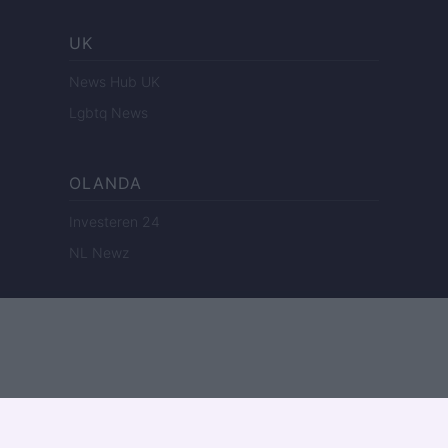
UK
News Hub UK
Lgbtq News
OLANDA
Investeren 24
NL Newz