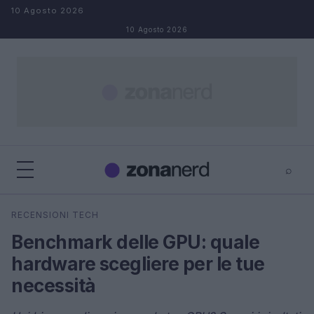
Salta al contenuto
10 Agosto 2026
10 Agosto 2026
⌕
×
⌕
RECENSIONI TECH
Cerca
Benchmark delle GPU: quale
hardware scegliere per le tue
necessità