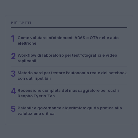
PIÙ LETTI
1
Come valutare infotainment, ADAS e OTA nelle auto
elettriche
2
Workflow di laboratorio per test fotografici e video
replicabili
3
Metodo nerd per testare l’autonomia reale del notebook
con dati ripetibili
4
Recensione completa del massaggiatore per occhi
Renpho Eyeris Zen
5
Palantir e governance algoritmica: guida pratica alla
valutazione critica