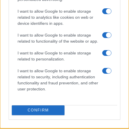
Workflow di laboratorio per test fotografici e video
I want to allow Google to enable storage
replicabili
related to analytics like cookies on web or
Andrea Conforti · 1 Ago 2026
device identifiers in apps.
RECENSIONI TECH
I want to allow Google to enable storage
related to functionality of the website or app.
I want to allow Google to enable storage
related to personalization.
I want to allow Google to enable storage
related to security, including authentication
functionality and fraud prevention, and other
user protection.
CONFIRM
Metodo nerd per testare l’autonomia reale del
notebook con dati ripetibili
Andrea Conforti · 31 Lug 2026