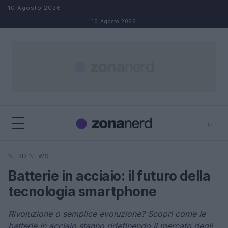
Salta al contenuto
10 Agosto 2026
10 Agosto 2026
⌕
×
⌕
NERD NEWS
Cerca
Batterie in acciaio: il futuro della
tecnologia smartphone
Rivoluzione o semplice evoluzione? Scopri come le
batterie in acciaio stanno ridefinendo il mercato degli