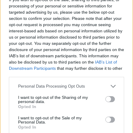
il potenziale di queste batterie è enorme. Con
processing of your personal or sensitive information for
l’attenzione crescente verso la sostenibilità e la
targeted advertising by us, please use the below opt-out
section to confirm your selection. Please note that after your
durata, è probabile che vedremo un aumento
opt-out request is processed you may continue seeing
dell’interesse da parte dei consumatori e dei
interest-based ads based on personal information utilized by
produttori per queste soluzioni innovative.
us or personal information disclosed to third parties prior to
your opt-out. You may separately opt-out of the further
disclosure of your personal information by third parties on the
In un mondo in cui la capacità della batteria è
IAB’s list of downstream participants. This information may
diventata uno dei fattori decisivi per l’acquisto di
also be disclosed by us to third parties on the
IAB’s List of
uno smartphone, le batterie in acciaio potrebbero
Downstream Participants
that may further disclose it to other
third parties.
benissimo rappresentare un nuovo standard nel
settore. Mentre ci avviciniamo a un futuro in cui le
Please note that this website/app uses one or more Google
Personal Data Processing Opt Outs
services and may gather and store information including but
capacità delle batterie potrebbero superare i 10000
not limited to your visit or usage behaviour. You may click to
I want to opt-out of the Sharing of my
mAh, è chiaro che il panorama della tecnologia
personal data.
grant or deny consent to Google and its third-party tags to
Opted In
mobile è destinato a cambiare radicalmente. Sei
use your data for below specified purposes in below Google
consent section.
pronto per questa nuova era?
I want to opt-out of the Sale of my
Personal Data.
Opted In