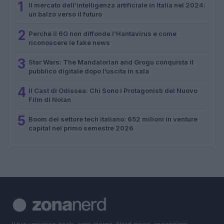
1
Il mercato dell’intelligenza artificiale in Italia nel 2024:
un balzo verso il futuro
2
Perché il 6G non diffonde l’Hantavirus e come
riconoscere le fake news
3
Star Wars: The Mandalorian and Grogu conquista il
pubblico digitale dopo l’uscita in sala
4
Il Cast di Odissea: Chi Sono i Protagonisti del Nuovo
Film di Nolan
5
Boom del settore tech italiano: 652 milioni in venture
capital nel primo semestre 2026
Il tuo universo geek, ogni giorno. Nerd news, recensioni