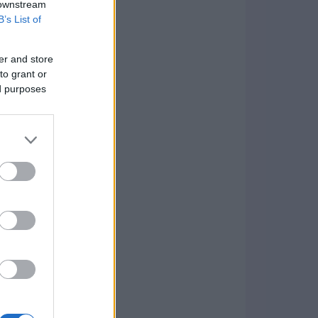
 downstream
B’s List of
er and store
to grant or
ed purposes