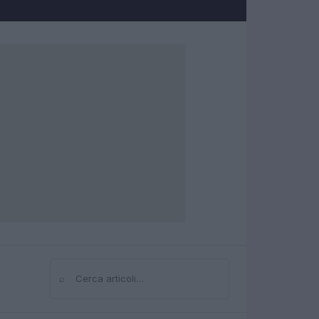
⌕
Cerca