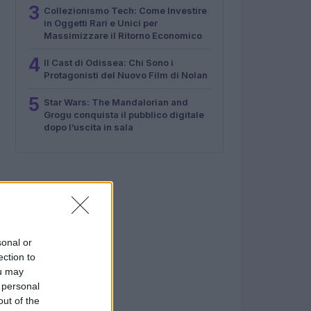
3
Collezionismo Tech: Come Investire
in Oggetti Rari e Unici per
Massimizzare il Ritorno Economico
4
Il Cast di Odissea: Chi Sono i
Protagonisti del Nuovo Film di Nolan
5
Star Wars: The Mandalorian and
Grogu conquista il pubblico digitale
dopo l’uscita in sala
sonal or
ection to
ou may
 personal
out of the