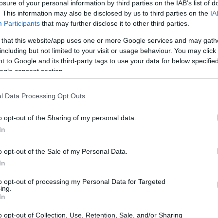
losure of your personal information by third parties on the IAB’s list of
. This information may also be disclosed by us to third parties on the
IA
Participants
that may further disclose it to other third parties.
 that this website/app uses one or more Google services and may gath
including but not limited to your visit or usage behaviour. You may click 
 to Google and its third-party tags to use your data for below specifi
ogle consent section.
l Data Processing Opt Outs
o opt-out of the Sharing of my personal data.
In
o opt-out of the Sale of my Personal Data.
In
 e delle dinamiche di gioco
to opt-out of processing my Personal Data for Targeted
ing.
In
nte riguardo all’incontro. L’Inter, nonostante le
o ai carioca di andare in vantaggio già al terzo
o opt-out of Collection, Use, Retention, Sale, and/or Sharing