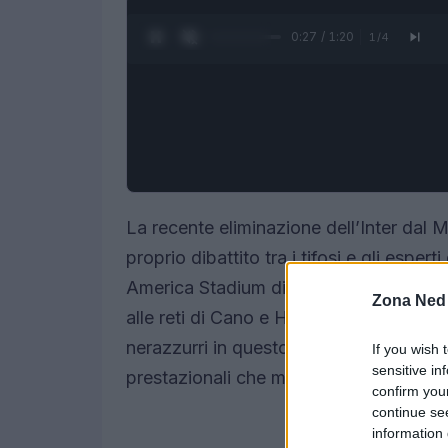
0:28 / 1:20
1
/
4
La recente eliminazione dell’Inter dal
proprio dibattito tra i tifosi e gli espert
America Stadium di Charlotte, ha visto
Zona Ned
alle reti di Cano e Hercules. Questo ev
nerazzurri in questo torneo, ma ha anc
If you wish 
sensitive in
prestazionali che meritano di essere an
confirm you
continue se
information 