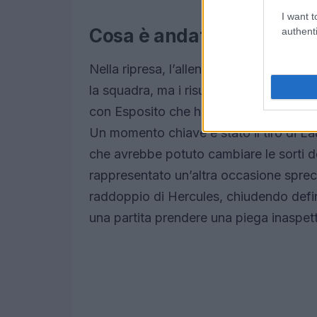
I want t
Cosa è andato storto per l
authenti
Nella ripresa, l’allenatore Chivu ha app
la squadra, ma i risultati sono stati sca
con Esposito che ha creato alcune dell
Un momento chiave è stato il tiro di Lau
che avrebbe potuto cambiare le sorti del
rappresentato un’altra occasione sprec
raddoppio di Hercules, chiudendo defin
una partita prendere una piega inaspetta