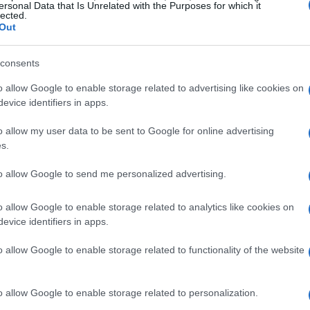
ersonal Data that Is Unrelated with the Purposes for which it
ra Sommer e Darmian ha permesso a Cano di
lected.
Out
nter ha faticato a trovare la propria identità in
ericolose. La reazione più significativa è
consents
one è stata prontamente parata da Fabio. Ti sei
o allow Google to enable storage related to advertising like cookies on
assifica possa trovarsi in difficoltà in momenti
evice identifiers in apps.
o allow my user data to be sent to Google for online advertising
s.
l’Inter non ha mostrato quella fluidità che ci si
to allow Google to send me personalized advertising.
 ha sfruttato al meglio le proprie opportunità,
 però ha mancato la porta. Un aspetto degno di
o allow Google to enable storage related to analytics like cookies on
to il finale del primo tempo, culminato in
evice identifiers in apps.
rtaluppi. Questo fattore può aver influito sulla
o allow Google to enable storage related to functionality of the website
n elemento critico in situazioni di alta
ola ammonizione influenzare l’intera
o allow Google to enable storage related to personalization.