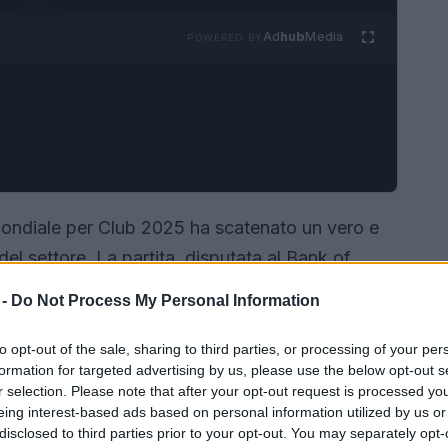
Ad
hub
Media
POWERED BY
 Mondiale per Club 2025 ha scatenato un vero e
i del settore. La partita, disputata al Bank of
 la Fluminense prevalere con un netto 2-0, grazie
 -
Do Not Process My Personal Information
ento non solo ha segnato la fine del percorso dei
he messo in luce alcune problematiche tattiche e
to opt-out of the sale, sharing to third parties, or processing of your per
formation for targeted advertising by us, please use the below opt-out s
alizzate con attenzione.
r selection. Please note that after your opt-out request is processed y
eing interest-based ads based on personal information utilized by us or
disclosed to third parties prior to your opt-out. You may separately opt-