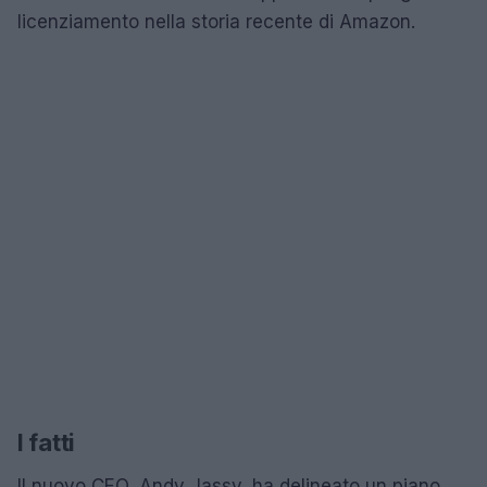
licenziamento nella storia recente di Amazon.
I fatti
Il nuovo CEO, Andy Jassy, ha delineato un piano