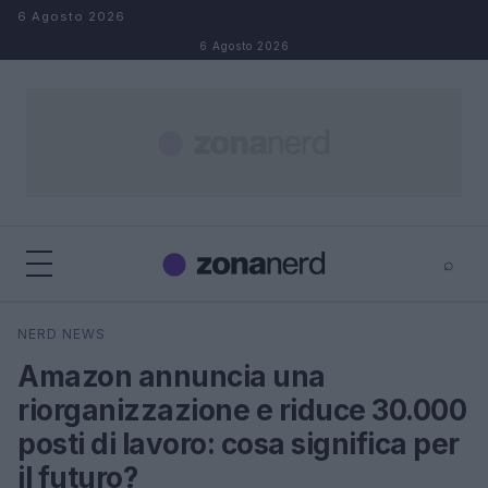
Salta al contenuto
6 Agosto 2026
6 Agosto 2026
⌕
×
⌕
NERD NEWS
Cerca
Amazon annuncia una
riorganizzazione e riduce 30.000
posti di lavoro: cosa significa per
il futuro?