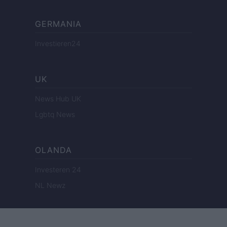
GERMANIA
Investieren24
UK
News Hub UK
Lgbtq News
OLANDA
Investeren 24
NL Newz