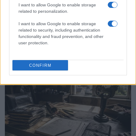
I want to allow Google to enable storage
related to personalization.
I want to allow Google to enable storage
related to security, including authentication
functionality and fraud prevention, and other
user protection.
Boom del settore tech italiano: 652 milioni in venture
capital nel primo semestre 2026
Andrea Conforti · 6 Ago 2026
CONFIRM
NERD NEWS