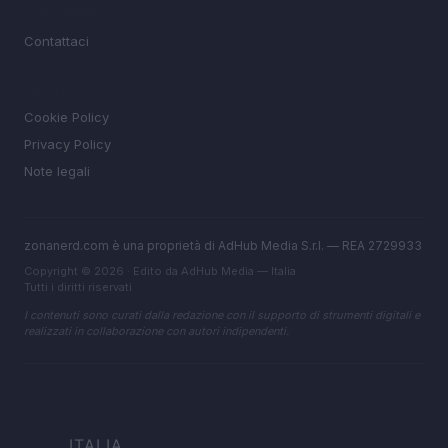
MAGAZINE
Contattaci
LEGALE
Cookie Policy
Privacy Policy
Note legali
zonanerd.com è una proprietà di AdHub Media S.r.l. — REA 2729933
Copyright © 2026 · Edito da AdHub Media — Italia
Tutti i diritti riservati
I contenuti sono curati dalla redazione con il supporto di strumenti digitali e
realizzati in collaborazione con autori indipendenti.
ITALIA