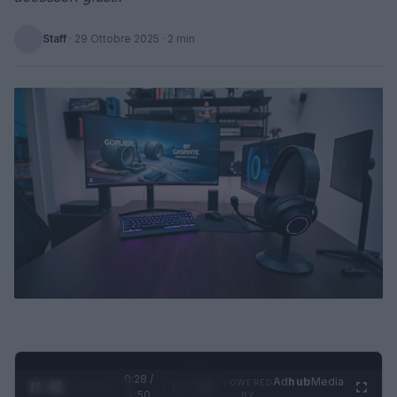
Staff
·
29 Ottobre 2025
· 2 min
0:28 /
Ad
hub
Media
POWERED
1
/
4
1:50
BY