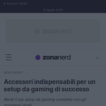
Salta al contenuto
8 Agosto 2026
8 Agosto 2026
⌕
×
⌕
NERD NEWS
Cerca
Accessori indispensabili per un
setup da gaming di successo
Rendi il tuo setup da gaming completo con gli
accessori giusti.