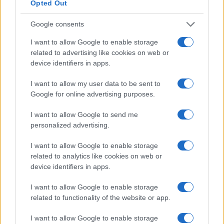
Opted Out
Google consents
I want to allow Google to enable storage
Boom del settore tech italiano: 652 milioni in venture
related to advertising like cookies on web or
capital nel primo semestre 2026
device identifiers in apps.
Andrea Conforti · 6 Ago 2026
I want to allow my user data to be sent to
NERD NEWS
Google for online advertising purposes.
I want to allow Google to send me
personalized advertising.
I want to allow Google to enable storage
related to analytics like cookies on web or
device identifiers in apps.
I want to allow Google to enable storage
related to functionality of the website or app.
I want to allow Google to enable storage