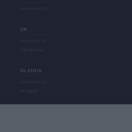
Investieren24
UK
News Hub UK
Lgbtq News
OLANDA
Investeren 24
NL Newz