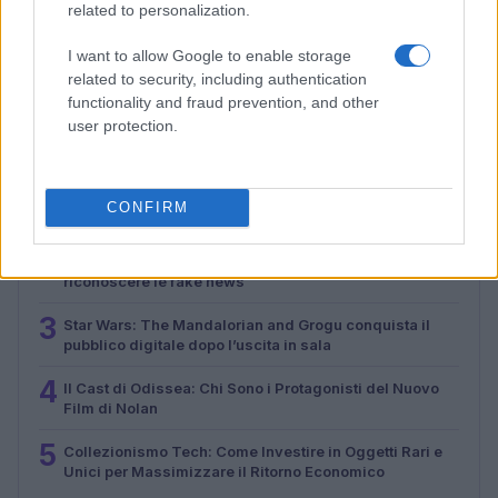
Malescomics 2026: eventi, ospiti e attività in Valle
related to personalization.
Vigezzo
I want to allow Google to enable storage
Andrea Conforti · 5 Ago 2026
related to security, including authentication
functionality and fraud prevention, and other
user protection.
PIÙ LETTI
1
Il mercato dell’intelligenza artificiale in Italia nel 2024:
CONFIRM
un balzo verso il futuro
2
Perché il 6G non diffonde l’Hantavirus e come
riconoscere le fake news
3
Star Wars: The Mandalorian and Grogu conquista il
pubblico digitale dopo l’uscita in sala
4
Il Cast di Odissea: Chi Sono i Protagonisti del Nuovo
Film di Nolan
5
Collezionismo Tech: Come Investire in Oggetti Rari e
Unici per Massimizzare il Ritorno Economico