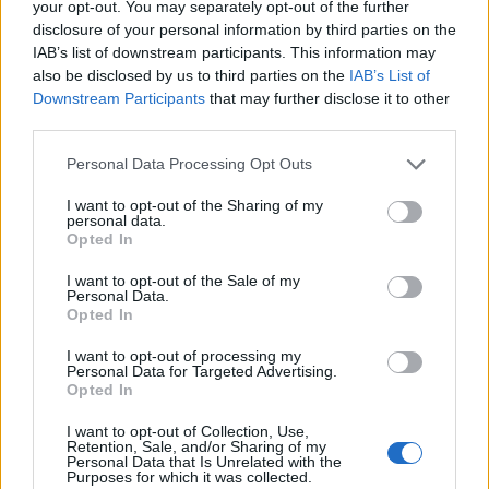
your opt-out. You may separately opt-out of the further
disclosure of your personal information by third parties on the
IAB’s list of downstream participants. This information may
also be disclosed by us to third parties on the
IAB’s List of
Downstream Participants
that may further disclose it to other
third parties.
Please note that this website/app uses one or more Google
Personal Data Processing Opt Outs
services and may gather and store information including but
Pieve Comics 2026: tutto ciò che devi sapere
not limited to your visit or usage behaviour. You may click to
I want to opt-out of the Sharing of my
sull’evento nerd di Perugia
personal data.
grant or deny consent to Google and its third-party tags to
Andrea Conforti · 6 Ago 2026
Opted In
use your data for below specified purposes in below Google
consent section.
I want to opt-out of the Sale of my
NERD NEWS
Personal Data.
Opted In
I want to opt-out of processing my
Personal Data for Targeted Advertising.
Opted In
I want to opt-out of Collection, Use,
Retention, Sale, and/or Sharing of my
Personal Data that Is Unrelated with the
Purposes for which it was collected.