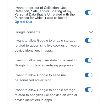
Continua a leggere
I want to opt-out of Collection, Use,
Retention, Sale, and/or Sharing of my
Personal Data that Is Unrelated with the
NERD NEWS
Purposes for which it was collected.
Opted Out
Google consents
I want to allow Google to enable storage
related to advertising like cookies on web or
device identifiers in apps.
I want to allow my user data to be sent to
Google for online advertising purposes.
I want to allow Google to send me
personalized advertising.
Scopri i parchi a tema più spettacolari per geek e non
solo
I want to allow Google to enable storage
Andrea Conforti · 9 Ago 2026
related to analytics like cookies on web or
device identifiers in apps.
NERD NEWS