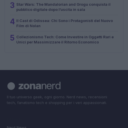
3
Star Wars: The Mandalorian and Grogu conquista il
pubblico digitale dopo l’uscita in sala
4
Il Cast di Odissea: Chi Sono i Protagonisti del Nuovo
Film di Nolan
5
Collezionismo Tech: Come Investire in Oggetti Rari e
Unici per Massimizzare il Ritorno Economico
Il tuo universo geek, ogni giorno. Nerd news, recensioni
tech, fanatismo tech e shopping per i veri appassionati.
SEZIONI
Nerd News