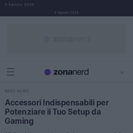
Salta al contenuto
9 Agosto 2026
9 Agosto 2026
⌕
×
⌕
NERD NEWS
Cerca
Accessori Indispensabili per
Potenziare il Tuo Setup da
Gaming