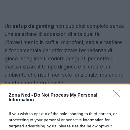
Un
setup da gaming
non può dirsi completo senza
una selezione di accessori di alta qualità.
L’investimento in cuffie, microfoni, sedie e tastiere
è fondamentale per ottimizzare l’esperienza di
gioco. Scegliere i prodotti adeguati permette di
massimizzare il tempo di gioco e di creare un
ambiente che risulti non solo funzionale, ma anche
esteticamente gradevole.
Zona Ned -
Do Not Process My Personal
Information
AUTORE
Staff
If you wish to opt-out of the sale, sharing to third parties, or
processing of your personal or sensitive information for
targeted advertising by us, please use the below opt-out