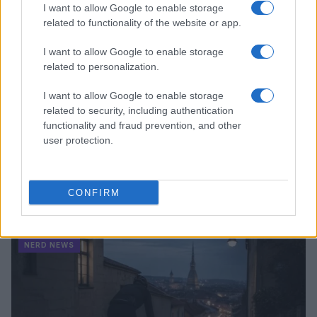
I want to allow Google to enable storage
related to functionality of the website or app.
I want to allow Google to enable storage
related to personalization.
I want to allow Google to enable storage
related to security, including authentication
functionality and fraud prevention, and other
user protection.
Pieve Comics 2026: tutto ciò che devi sapere
CONFIRM
sull’evento nerd di Perugia
Andrea Conforti · 6 Ago 2026
NERD NEWS