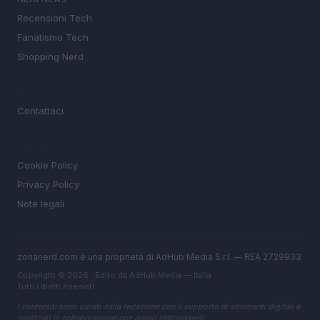
Recensioni Tech
Fanatismo Tech
Shopping Nerd
MAGAZINE
Contattaci
LEGALE
Cookie Policy
Privacy Policy
Note legali
zonanerd.com è una proprietà di AdHub Media S.r.l. — REA 2729933
Copyright © 2026 · Edito da AdHub Media — Italia
Tutti i diritti riservati
I contenuti sono curati dalla redazione con il supporto di strumenti digitali e
realizzati in collaborazione con autori indipendenti.