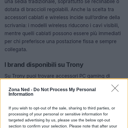
una sedia tradizionale, soprattutto se reclinabile o
dotata di braccioli regolabili. Anche la scelta tra
accessori cablati e wireless incide sull’ordine della
scrivania: i modelli wireless riducono i cavi visibili,
mentre quelli cablati possono essere più immediati
per chi preferisce una postazione fissa e sempre
collegata.
I brand disponibili su Trony
Su Trony puoi trovare accessori PC gaming di
marchi diversi, con soluzioni pensate per
Zona Ned -
Do Not Process My Personal
completare la postazione in base a budget, stile e
Information
abitudini di gioco. Tra i brand disponibili nella
categoria puoi trovare:
If you wish to opt-out of the sale, sharing to third parties, or
processing of your personal or sensitive information for
targeted advertising by us, please use the below opt-out
Trust
propone una selezione ampia di accessori
section to confirm your selection. Please note that after your