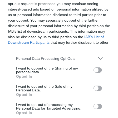
gaming, con cuffie, headset wireless e sedie
opt-out request is processed you may continue seeing
pensate per diverse fasce di prezzo. È un marchio
interest-based ads based on personal information utilized by
us or personal information disclosed to third parties prior to
adatto a chi cerca soluzioni concrete per
your opt-out. You may separately opt-out of the further
completare il setup senza complicazioni.
disclosure of your personal information by third parties on the
IAB’s list of downstream participants. This information may
Logitech
offre accessori gaming orientati alla
also be disclosed by us to third parties on the
IAB’s List of
praticità e alla qualità d’uso quotidiana. Gli headset
Downstream Participants
that may further disclose it to other
third parties.
Logitech disponibili nel nostro catalogo sono
indicati per chi cerca un prodotto affidabile per
Please note that this website/app uses one or more Google
Personal Data Processing Opt Outs
services and may gather and store information including but
giocare, comunicare e usare il PC anche per
not limited to your visit or usage behaviour. You may click to
I want to opt-out of the Sharing of my
contenuti multimediali, con un’impostazione adatta
personal data.
grant or deny consent to Google and its third-party tags to
Opted In
a una postazione ordinata e moderna.
use your data for below specified purposes in below Google
consent section.
I want to opt-out of the Sale of my
Personal Data.
Acer
propone sedie gaming della linea Predator,
Opted In
pensate per chi cerca comfort, estetica gaming e
I want to opt-out of processing my
una seduta più strutturata. Alcuni modelli includono
Personal Data for Targeted Advertising.
Opted In
supporto per testa e schiena, reclinazione ampia,