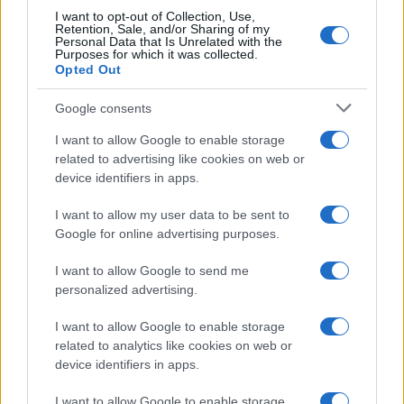
braccioli regolabili e pistone a gas, caratteristiche
I want to opt-out of Collection, Use,
Retention, Sale, and/or Sharing of my
utili per chi usa la postazione sia per giocare sia
Personal Data that Is Unrelated with the
Purposes for which it was collected.
per lavorare o studiare.
Opted Out
HyperX
presente nel nostro catalogo con accessori
Google consents
pensati per chi vuole completare la postazione con
I want to allow Google to enable storage
prodotti dal taglio più specifico per il gioco. È un
related to advertising like cookies on web or
marchio da considerare soprattutto quando si
device identifiers in apps.
cercano periferiche orientate a sessioni online,
I want to allow my user data to be sent to
audio e comunicazione.
Google for online advertising purposes.
Big Ben
offre accessori gaming e soluzioni legate
I want to allow Google to send me
personalized advertising.
all’intrattenimento, con prodotti adatti a chi cerca
alternative pratiche per completare il proprio setup.
I want to allow Google to enable storage
related to analytics like cookies on web or
Scopri gli accessori PC gaming su Trony e
device identifiers in apps.
completa il tuo setup con soluzioni pensate per
I want to allow Google to enable storage