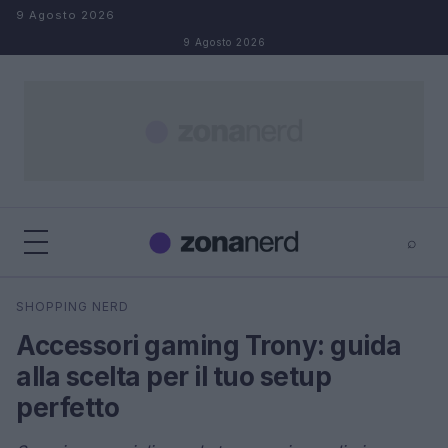
Salta al contenuto
9 Agosto 2026
9 Agosto 2026
⌕
×
⌕
SHOPPING NERD
Cerca
Accessori gaming Trony: guida
alla scelta per il tuo setup
perfetto