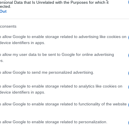
ce giochi occasionalmente, un modello più
ersonal Data that Is Unrelated with the Purposes for which it
lected.
Out
consents
ettività
o allow Google to enable storage related to advertising like cookies on
e o wireless, e la scelta dipende principalmente
evice identifiers in apps.
ie cablate, generalmente, offrono una
o allow my user data to be sent to Google for online advertising
atenza, ideale per i giocatori che desiderano la
s.
fie wireless offrono maggiore libertà di
to allow Google to send me personalized advertising.
oversi senza essere vincolati da cavi. Alcuni
rendo così la massima versatilità. Assicurati di
o allow Google to enable storage related to analytics like cookies on
evice identifiers in apps.
ireless, che di solito varia dai 15 ai 20 metri, e
o allow Google to enable storage related to functionality of the website
o allow Google to enable storage related to personalization.