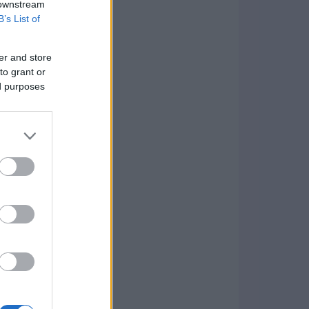
 downstream
B’s List of
er and store
to grant or
ed purposes