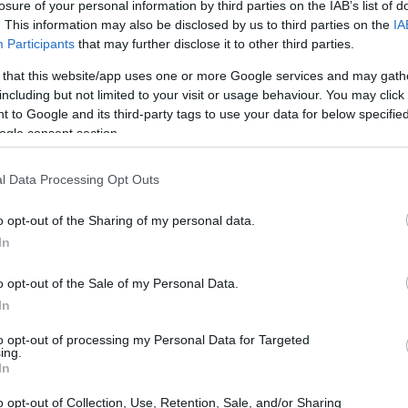
losure of your personal information by third parties on the IAB’s list of
. This information may also be disclosed by us to third parties on the
IA
Participants
that may further disclose it to other third parties.
 that this website/app uses one or more Google services and may gath
including but not limited to your visit or usage behaviour. You may click 
 to Google and its third-party tags to use your data for below specifi
ogle consent section.
l Data Processing Opt Outs
o opt-out of the Sharing of my personal data.
igenze
In
fie, è fondamentale comprendere quali siano le
o opt-out of the Sale of my Personal Data.
In
giochi di più? Preferisci giocare su console o PC?
osizione? Una volta chiariti questi punti, sarà
to opt-out of processing my Personal Data for Targeted
ing.
oposte. Ad esempio, se sei un giocatore
In
cuffie con una qualità audio superiore e funzioni
o opt-out of Collection, Use, Retention, Sale, and/or Sharing