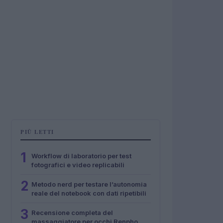
PIÙ LETTI
1
Workflow di laboratorio per test
fotografici e video replicabili
2
Metodo nerd per testare l’autonomia
reale del notebook con dati ripetibili
3
Recensione completa del
massaggiatore per occhi Renpho