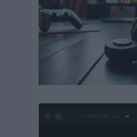
0:28 / 1:50
1
/
4