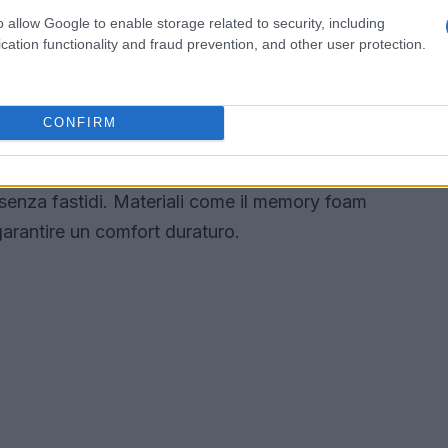
qualità audio è uno degli aspetti più importanti.
o allow Google to enable storage related to security, including
cation functionality and fraud prevention, and other user protection.
ioni adeguate, idealmente tra i 40 e i 50 mm, in
i frequenze. Le cuffie con tecnologia Dolby
gioco coinvolgente, mentre i modelli con Dolby
CONFIRM
on dimenticare di considerare anche il comfort: le
n’imbottitura adeguata per poter essere
 senza fastidi. Materiali come il memory foam
arantire un comfort duraturo.