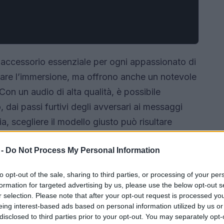
 accessorio essenziale per ogni appassionato di
rare l’immersione, ma offrono anche un notevole
Con un audio di alta qualità, è possibile
 dai passi furtivi degli avversari ai messaggi
, scegliere il modello giusto può risultare
a di opzioni disponibili sul mercato.
 -
Do Not Process My Personal Information
to opt-out of the sale, sharing to third parties, or processing of your per
formation for targeted advertising by us, please use the below opt-out s
r selection. Please note that after your opt-out request is processed y
eing interest-based ads based on personal information utilized by us or
disclosed to third parties prior to your opt-out. You may separately opt-