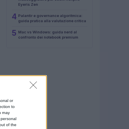
Eyeris Zen
4
Palantir e governance algoritmica:
guida pratica alla valutazione critica
5
Mac vs Windows: guida nerd al
confronto dei notebook premium
sonal or
ection to
ou may
 personal
out of the