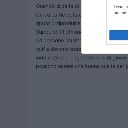
Quando si parla di cuffie da gaming, la 
I want t
authenti
Cerca cuffie dotate di driver di dimens
grado di riprodurre un ampio spettro d
Surround 7.1 offrono un’esperienza di 
5.1 possono risultare più accessibili. N
cuffie devono essere leggere e avere u
indossate per lunghe sessioni di gioco
possono essere una buona scelta per g