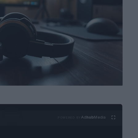
Ad
hub
Media
POWERED BY