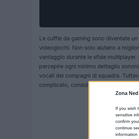
Le cuffie da gaming sono diventate un
videogiochi. Non solo aiutano a miglio
vantaggio durante le sfide multiplayer. 
percepire ogni minimo dettaglio sonoro,
vocali dei compagni di squadra. Tuttavia
complicato, considerando la vasta gamm
Zona Ned
If you wish 
sensitive in
confirm you
continue se
information 