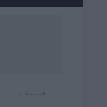
⌕
Cerca