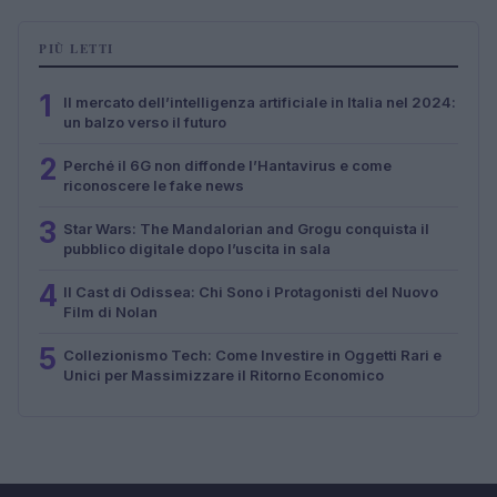
PIÙ LETTI
1
Il mercato dell’intelligenza artificiale in Italia nel 2024:
un balzo verso il futuro
2
Perché il 6G non diffonde l’Hantavirus e come
riconoscere le fake news
3
Star Wars: The Mandalorian and Grogu conquista il
pubblico digitale dopo l’uscita in sala
4
Il Cast di Odissea: Chi Sono i Protagonisti del Nuovo
Film di Nolan
5
Collezionismo Tech: Come Investire in Oggetti Rari e
Unici per Massimizzare il Ritorno Economico