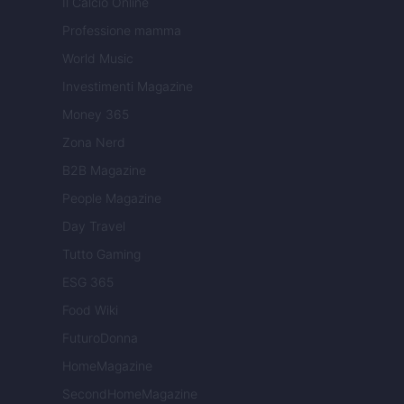
Il Calcio Online
Professione mamma
World Music
Investimenti Magazine
Money 365
Zona Nerd
B2B Magazine
People Magazine
Day Travel
Tutto Gaming
ESG 365
Food Wiki
FuturoDonna
HomeMagazine
SecondHomeMagazine