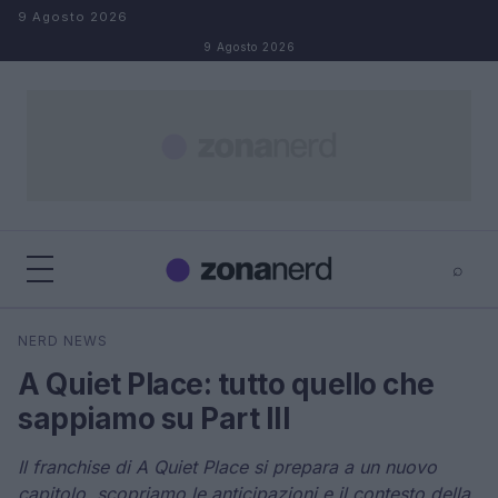
Salta al contenuto
9 Agosto 2026
9 Agosto 2026
⌕
×
⌕
NERD NEWS
Cerca
A Quiet Place: tutto quello che
sappiamo su Part III
Il franchise di A Quiet Place si prepara a un nuovo
capitolo, scopriamo le anticipazioni e il contesto della