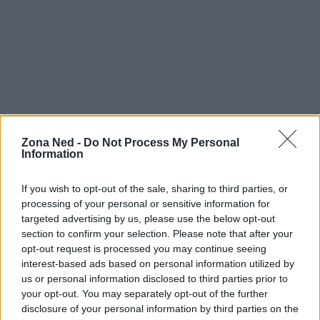
Zona Ned -
Do Not Process My Personal
Information
In conclusione,
A Quiet Place Part III
rappresenta
If you wish to opt-out of the sale, sharing to third parties, or
non solo un’importante aggiunta a una saga già
processing of your personal or sensitive information for
targeted advertising by us, please use the below opt-out
iconica, ma anche un caso studio interessante per
section to confirm your selection. Please note that after your
chi si occupa di marketing digitale. La possibilità di
opt-out request is processed you may continue seeing
osservare come un film possa evolversi e adattarsi
interest-based ads based on personal information utilized by
us or personal information disclosed to third parties prior to
alle esigenze del pubblico offre spunti preziosi per
your opt-out. You may separately opt-out of the further
analizzare le strategie di successo nel panorama
disclosure of your personal information by third parties on the