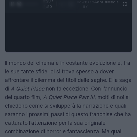
0:29 /
Ad
hub
Media
POWERED
1
/
4
1:50
BY
Il mondo del cinema è in costante evoluzione e, tra
le sue tante sfide, ci si trova spesso a dover
affrontare il dilemma dei titoli delle saghe. E la saga
di
A Quiet Place
non fa eccezione. Con l’annuncio
del quarto film,
A Quiet Place Part III
, molti di noi si
chiedono come si svilupperà la narrazione e quali
saranno i prossimi passi di questo franchise che ha
catturato l’attenzione per la sua originale
combinazione di horror e fantascienza. Ma quali