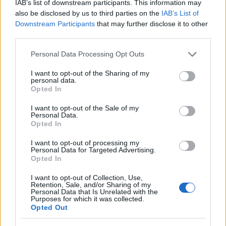
cinematografico contemporaneo. Siamo pronti a
IAB’s list of downstream participants. This information may
also be disclosed by us to third parties on the
IAB’s List of
scoprire cosa ci riserverà questa nuova avventura!
Downstream Participants
that may further disclose it to other
third parties.
Please note that this website/app uses one or more Google
Personal Data Processing Opt Outs
AUTORE
services and may gather and store information including but
Staff
not limited to your visit or usage behaviour. You may click to
I want to opt-out of the Sharing of my
personal data.
grant or deny consent to Google and its third-party tags to
Opted In
use your data for below specified purposes in below Google
consent section.
I want to opt-out of the Sale of my
Personal Data.
Opted In
I want to opt-out of processing my
Personal Data for Targeted Advertising.
Opted In
I want to opt-out of Collection, Use,
Retention, Sale, and/or Sharing of my
Personal Data that Is Unrelated with the
Purposes for which it was collected.
Opted Out