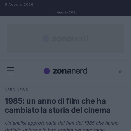
Salta al contenuto
6 Agosto 2026
6 Agosto 2026
⌕
×
⌕
NERD NEWS
Cerca
1985: un anno di film che ha
cambiato la storia del cinema
Un'analisi approfondita dei film del 1985 che hanno
definito un'era e le loro eredità nel panorama