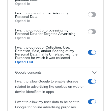
grant or deny consent to Google and its third-party tags to
Opted In
use your data for below specified purposes in below Google
consent section.
I want to opt-out of the Sale of my
Personal Data.
Opted In
I want to opt-out of processing my
Personal Data for Targeted Advertising.
Opted In
I want to opt-out of Collection, Use,
Retention, Sale, and/or Sharing of my
Personal Data that Is Unrelated with the
Purposes for which it was collected.
Opted Out
Google consents
Continua a leggere
I want to allow Google to enable storage
related to advertising like cookies on web or
device identifiers in apps.
NERD NEWS
I want to allow my user data to be sent to
Google for online advertising purposes.