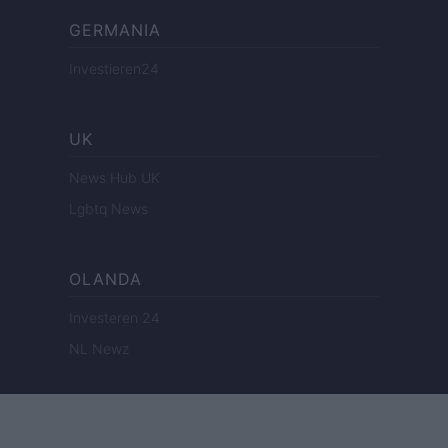
GERMANIA
Investieren24
UK
News Hub UK
Lgbtq News
OLANDA
Investeren 24
NL Newz