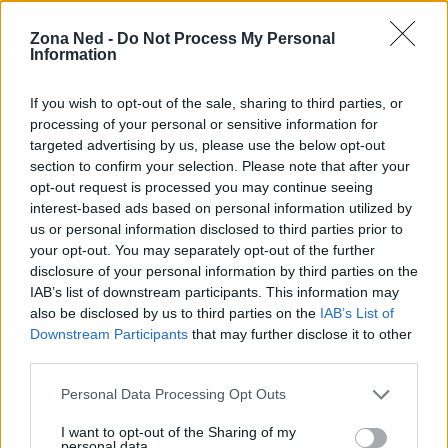
patrimonio prezioso per la storia del cinema.
Zona Ned -
Do Not Process My Personal
Analizzando la loro eredità, possiamo comprendere
Information
meglio il potere del cinema come specchio della
società e come strumento di cambiamento. E tu,
If you wish to opt-out of the sale, sharing to third parties, or
processing of your personal or sensitive information for
quali film di quell’anno ricordi con affetto? Quale
targeted advertising by us, please use the below opt-out
impatto hanno avuto sulla tua vita?
section to confirm your selection. Please note that after your
opt-out request is processed you may continue seeing
interest-based ads based on personal information utilized by
us or personal information disclosed to third parties prior to
AUTORE
your opt-out. You may separately opt-out of the further
Staff
disclosure of your personal information by third parties on the
IAB’s list of downstream participants. This information may
also be disclosed by us to third parties on the
IAB’s List of
Downstream Participants
that may further disclose it to other
third parties.
Please note that this website/app uses one or more Google
Personal Data Processing Opt Outs
services and may gather and store information including but
not limited to your visit or usage behaviour. You may click to
I want to opt-out of the Sharing of my
personal data.