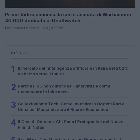
Prime Video annuncia la serie animata di Warhammer
40.000 dedicata ai Deathwatch
Francesca Lombardi · 4 Ago 2026
PIÙ LETTI
1
Il mercato dell’intelligenza artificiale in Italia nel 2024:
un balzo verso il futuro
2
Perché il 6G non diffonde l’Hantavirus e come
riconoscere le fake news
3
Collezionismo Tech: Come Investire in Oggetti Rari e
Unici per Massimizzare il Ritorno Economico
4
Il Cast di Odissea: Chi Sono i Protagonisti del Nuovo
Film di Nolan
Star Wars: The Mandalorian and Grogu conquista il