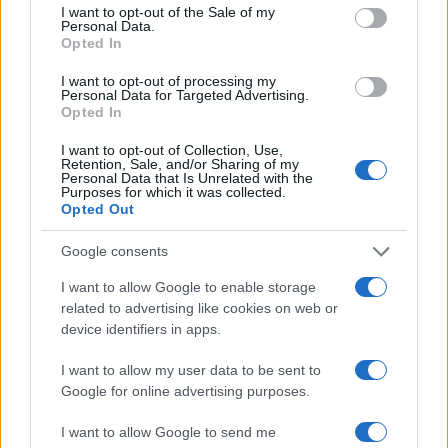
consent section.
compatto con dotazioni moderne, garanzia ufficiale
I want to opt-out of the Sale of my
Personal Data.
fino al
10/2027
e possibilità di valutare permute.
Opted In
Per chiarimenti o per prenotare una prova, il canale
I want to opt-out of processing my
preferenziale è il contatto diretto con
Renato
al
Personal Data for Targeted Advertising.
Opted In
+39 327 5994195
.
I want to opt-out of Collection, Use,
Retention, Sale, and/or Sharing of my
Personal Data that Is Unrelated with the
Purposes for which it was collected.
AUTORE
Opted Out
Staff
Google consents
I want to allow Google to enable storage
related to advertising like cookies on web or
device identifiers in apps.
I want to allow my user data to be sent to
Google for online advertising purposes.
I want to allow Google to send me