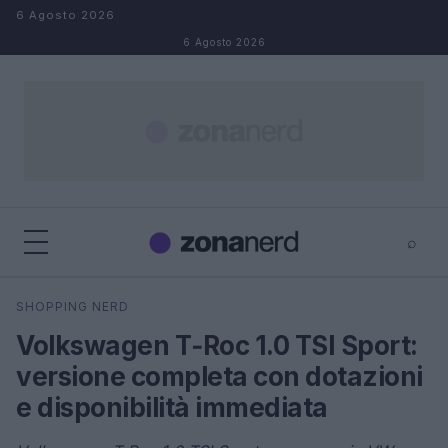
Salta al contenuto
6 Agosto 2026
6 Agosto 2026
⌕
×
⌕
SHOPPING NERD
Cerca
Volkswagen T‑Roc 1.0 TSI Sport:
versione completa con dotazioni
e disponibilità immediata