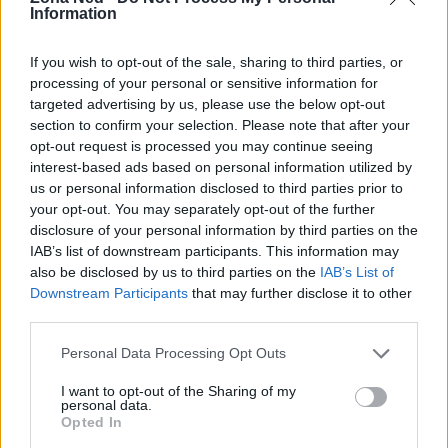
Information
Termini di vendita e responsabilità
If you wish to opt-out of the sale, sharing to third parties, or
TOP GT ASTI offre servizi come
acquisto
processing of your personal or sensitive information for
immediato
,
assistenza alla vendita
e
targeted advertising by us, please use the below opt-out
section to confirm your selection. Please note that after your
finanziamenti
, ma precisa che le informazioni
opt-out request is processed you may continue seeing
tecniche e i documenti relativi al veicolo possono
interest-based ads based on personal information utilized by
contenere inesattezze e che la descrizione ha
us or personal information disclosed to third parties prior to
your opt-out. You may separately opt-out of the further
valore puramente indicativo. La società dichiara di
disclosure of your personal information by third parties on the
non assumersi responsabilità per eventuali
IAB’s list of downstream participants. This information may
mancanze o differenze rispetto alle specifiche
also be disclosed by us to third parties on the
IAB’s List of
Downstream Participants
that may further disclose it to other
originali di produzione e omologazione: è quindi
third parties.
responsabilità dell’acquirente effettuare le verifiche
Please note that this website/app uses one or more Google
Personal Data Processing Opt Outs
necessarie prima dell’acquisto.
services and may gather and store information including but
not limited to your visit or usage behaviour. You may click to
I want to opt-out of the Sharing of my
In sintesi, questa
Volkswagen T‑Roc 1.0 TSI Sport
personal data.
grant or deny consent to Google and its third-party tags to
Opted In
è una proposta completa per chi cerca un SUV
use your data for below specified purposes in below Google