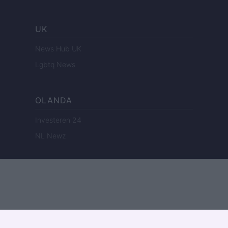
UK
News Hub UK
Lgbtq News
OLANDA
Investeren 24
NL Newz