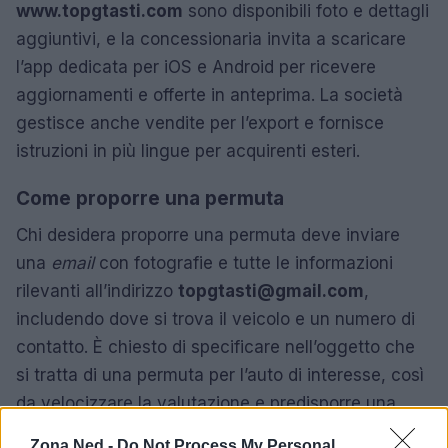
www.topgtasti.com
sono disponibili foto e dettagli
aggiuntivi, e la concessionaria invita a scaricare
l’app dedicata per iOS e Android per ricevere
aggiornamenti e offerte in anteprima. La società
gestisce anche vendite per l’export e fornisce
istruzioni in più lingue per acquirenti esteri.
Come proporre una permuta
Chi desidera proporre una permuta deve inviare
una
email
con fotografie e tutte le informazioni
rilevanti all’indirizzo
topgtasti@gmail.com
,
includendo dove si trova il veicolo e un numero di
contatto. È chiesto di specificare nell’oggetto che
si tratta di una permuta per l’auto di interesse, così
da velocizzare la valutazione e predisporre una
proposta adeguata.
Zona Ned -
Do Not Process My Personal